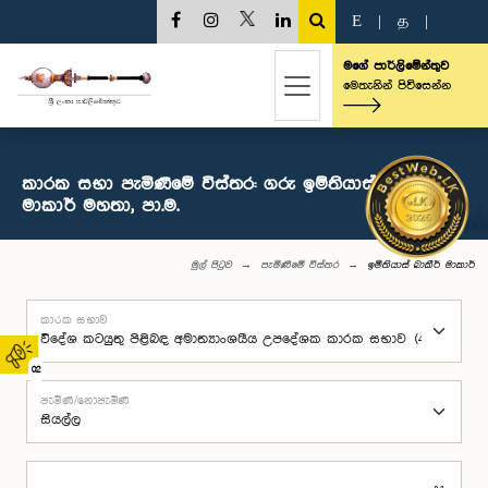
E
|
த
|
මගේ පාර්ලිමේන්තුව
මෙතැනින් පිවිසෙන්න
කාරක සභා පැමිණීමේ විස්තර: ගරු ඉම්තියාස් බාකීර්
මාකාර් මහතා, පා.ම.
මුල් පිටුව
පැමිණීමේ විස්තර
ඉම්තියාස් බාකීර් මාකාර්
කාරක සභාව
02
පැමිණි/නොපැමිණි