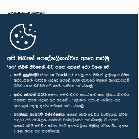
පාර්ලි‌මේන්තුවේ මන්ත්‍රීවරු
මුල් පිටුව
පාර්ලිමේන්තු ජංගම යෙදුම
අපි ඔබගේ පෞද්ගලිකත්වය අගය කරමු
"හරි" ක්ලික් කිරීමෙන්, ඔබ පහත සඳහන් දේට එකඟ වේ:
සැසි ලුහුබැඳීම (Session Tracking):
පහසු සහ වඩාත් පුද්ගලාරෝපිත
අත්දැකීමක් ලබාදීම සඳහා අපගේ වෙබ් අඩවියේ ඔබගේ ක්‍රියාකාරකම්
නිරීක්ෂණය කිරීමට අපි සැසි භාවිතා කරන්නෙමු.
අප හා සම්බන්ධ වී සිටින්න :
දත්ත සටහන් කිරීම:
අපගේ සේවාවන්හි ආරක්ෂාව සහ ක්‍රියාකාරීත්වය
සහතික කිරීම සඳහා අපි ඔබගේ IP ලිපිනය, උපාංග විස්තර සහ
අනෙකුත් අදාළ දත්ත සටහන් කරගන්නෙමු.
සම්මාන
පරිශීලක හැසිරීම් විශ්ලේෂණය:
අපගේ වෙබ් අඩවිය වැඩිදියුණු කිරීම
සඳහා අපි පරිශීලක හැසිරීම විශ්ලේෂණය කරන්නෙමු. ඒ සඳහා
අපගේ වෙබ් අඩවිය සමඟ ඔබේ අන්තර්ක්‍රියා පිළිබඳ නිර්නාමික දත්ත
පෞද්ගලිකත්ව ප්‍රතිපත්තිය
එකතු කිරීම සිදු කරන්නෙමු.