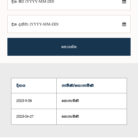
දින සිට (YYYY-MM-DD)
දින දක්වා (YYYY-MM-DD)
සොයන්න
දිනය
පැමිණි/නොපැමිණි
2023-11-08
නොපැමිණි
2023-04-27
නොපැමිණි