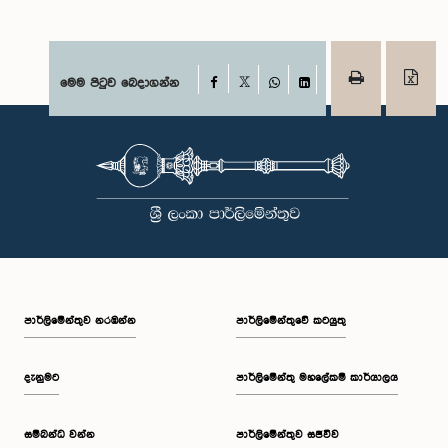
Facebook
මෙම පිටුව බෙදාගන්න
X
WhatsApp
LinkedIn
පාර්ලි‌මේන්තුව නරඹන්න
පාර්ලිමේන්තුවේ කටයුතු
දැනුමට
පාර්ලිමේන්තු මහලේකම් කාර්යාලය
සම්බන්ධ වන්න
පාර්ලිමේන්තුව සජීවීව