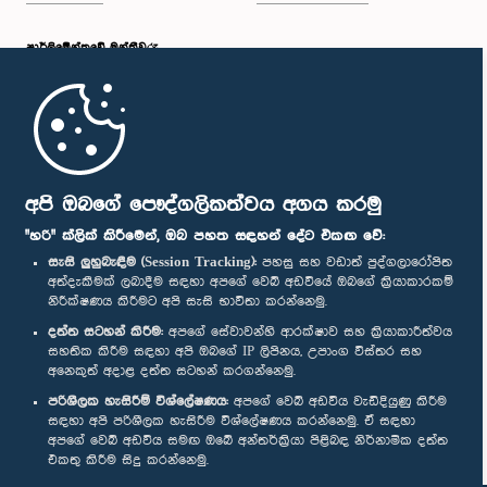
පාර්ලි‌මේන්තුවේ මන්ත්‍රීවරු
මුල් පිටුව
පාර්ලිමේන්තු ජංගම යෙදුම
අපි ඔබගේ පෞද්ගලිකත්වය අගය කරමු
"හරි" ක්ලික් කිරීමෙන්, ඔබ පහත සඳහන් දේට එකඟ වේ:
සැසි ලුහුබැඳීම (Session Tracking):
පහසු සහ වඩාත් පුද්ගලාරෝපිත
අත්දැකීමක් ලබාදීම සඳහා අපගේ වෙබ් අඩවියේ ඔබගේ ක්‍රියාකාරකම්
නිරීක්ෂණය කිරීමට අපි සැසි භාවිතා කරන්නෙමු.
අප හා සම්බන්ධ වී සිටින්න :
දත්ත සටහන් කිරීම:
අපගේ සේවාවන්හි ආරක්ෂාව සහ ක්‍රියාකාරීත්වය
සහතික කිරීම සඳහා අපි ඔබගේ IP ලිපිනය, උපාංග විස්තර සහ
අනෙකුත් අදාළ දත්ත සටහන් කරගන්නෙමු.
සම්මාන
පරිශීලක හැසිරීම් විශ්ලේෂණය:
අපගේ වෙබ් අඩවිය වැඩිදියුණු කිරීම
සඳහා අපි පරිශීලක හැසිරීම විශ්ලේෂණය කරන්නෙමු. ඒ සඳහා
අපගේ වෙබ් අඩවිය සමඟ ඔබේ අන්තර්ක්‍රියා පිළිබඳ නිර්නාමික දත්ත
පෞද්ගලිකත්ව ප්‍රතිපත්තිය
එකතු කිරීම සිදු කරන්නෙමු.