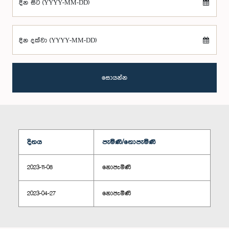
දින සිට (YYYY-MM-DD)
දින දක්වා (YYYY-MM-DD)
සොයන්න
දිනය
පැමිණි/නොපැමිණි
2023-11-08
නොපැමිණි
2023-04-27
නොපැමිණි