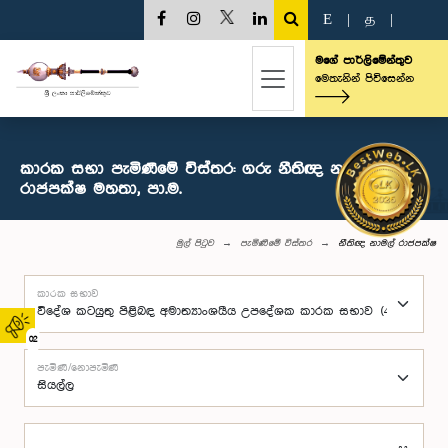
E
|
த
|
මගේ පාර්ලිමේන්තුව
මෙතැනින් පිවිසෙන්න
කාරක සභා පැමිණීමේ විස්තර: ගරු නීතිඥ නාමල්
රාජපක්ෂ මහතා, පා.ම.
මුල් පිටුව
පැමිණීමේ විස්තර
නීතිඥ නාමල් රාජපක්ෂ
කාරක සභාව
02
පැමිණි/නොපැමිණි