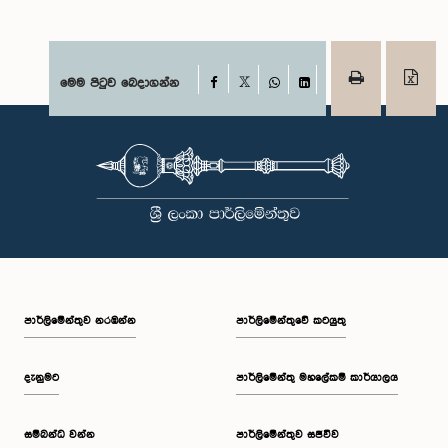
Facebook
මෙම පිටුව බෙදාගන්න
X
WhatsApp
LinkedIn
පාර්ලි‌මේන්තුව නරඹන්න
පාර්ලිමේන්තුවේ කටයුතු
දැනුමට
පාර්ලිමේන්තු මහලේකම් කාර්යාලය
සම්බන්ධ වන්න
පාර්ලිමේන්තුව සජීවීව