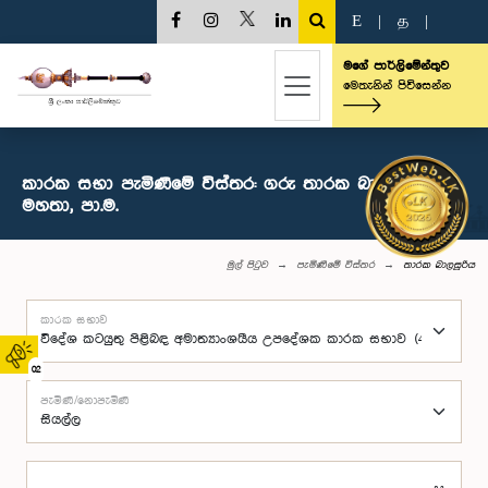
E
|
த
|
මගේ පාර්ලිමේන්තුව
මෙතැනින් පිවිසෙන්න
කාරක සභා පැමිණීමේ විස්තර: ගරු තාරක බාලසූරිය
මහතා, පා.ම.
මුල් පිටුව
පැමිණීමේ විස්තර
තාරක බාලසූරිය
කාරක සභාව
02
පැමිණි/නොපැමිණි