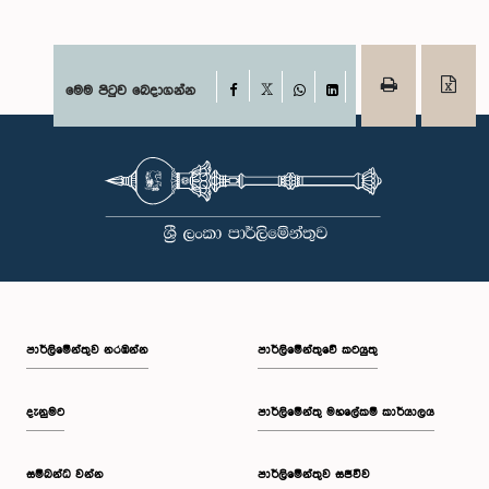
Facebook
මෙම පිටුව බෙදාගන්න
X
WhatsApp
LinkedIn
පාර්ලි‌මේන්තුව නරඹන්න
පාර්ලිමේන්තුවේ කටයුතු
දැනුමට
පාර්ලිමේන්තු මහලේකම් කාර්යාලය
සම්බන්ධ වන්න
පාර්ලිමේන්තුව සජීවීව