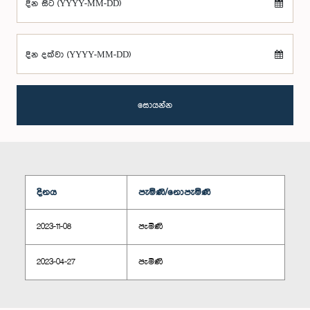
දින සිට (YYYY-MM-DD)
දින දක්වා (YYYY-MM-DD)
සොයන්න
දිනය
පැමිණි/නොපැමිණි
2023-11-08
පැමිණි
2023-04-27
පැමිණි