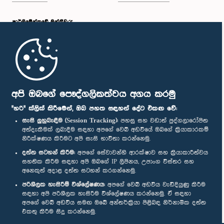
පාර්ලි‌මේන්තුවේ මන්ත්‍රීවරු
මුල් පිටුව
පාර්ලිමේන්තු ජංගම යෙදුම
අපි ඔබගේ පෞද්ගලිකත්වය අගය කරමු
"හරි" ක්ලික් කිරීමෙන්, ඔබ පහත සඳහන් දේට එකඟ වේ:
සැසි ලුහුබැඳීම (Session Tracking):
පහසු සහ වඩාත් පුද්ගලාරෝපිත
අත්දැකීමක් ලබාදීම සඳහා අපගේ වෙබ් අඩවියේ ඔබගේ ක්‍රියාකාරකම්
නිරීක්ෂණය කිරීමට අපි සැසි භාවිතා කරන්නෙමු.
අප හා සම්බන්ධ වී සිටින්න :
දත්ත සටහන් කිරීම:
අපගේ සේවාවන්හි ආරක්ෂාව සහ ක්‍රියාකාරීත්වය
සහතික කිරීම සඳහා අපි ඔබගේ IP ලිපිනය, උපාංග විස්තර සහ
අනෙකුත් අදාළ දත්ත සටහන් කරගන්නෙමු.
සම්මාන
පරිශීලක හැසිරීම් විශ්ලේෂණය:
අපගේ වෙබ් අඩවිය වැඩිදියුණු කිරීම
සඳහා අපි පරිශීලක හැසිරීම විශ්ලේෂණය කරන්නෙමු. ඒ සඳහා
අපගේ වෙබ් අඩවිය සමඟ ඔබේ අන්තර්ක්‍රියා පිළිබඳ නිර්නාමික දත්ත
පෞද්ගලිකත්ව ප්‍රතිපත්තිය
එකතු කිරීම සිදු කරන්නෙමු.