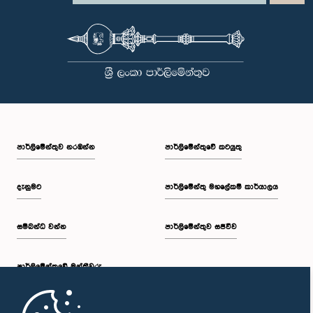
පාර්ලි‌මේන්තුව නරඹන්න
පාර්ලිමේන්තුවේ කටයුතු
දැනුමට
පාර්ලිමේන්තු මහලේකම් කාර්යාලය
සම්බන්ධ වන්න
පාර්ලිමේන්තුව සජීවීව
පාර්ලි‌මේන්තුවේ මන්ත්‍රීවරු
මුල් පිටුව