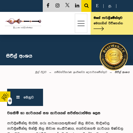
E
|
த
|
මගේ පාර්ලිමේන්තුව
මෙතැනින් පිවිසෙන්න
සිවිල් අංශය
මුල් පිටුව
සම්බන්ධීකරණ ඉංජිනේරු දෙපාර්තමේන්තුව
සිවිල් අංශය
මෙනුව
02
වගකීම් හා කාර්යයන් සහ කාර්යයන් සවිස්තරාත්මක ලෙස
පාර්ලිමේන්තු මායිම, ගරු කථානායකතුමාගේ නිල නිවස, මාදිවෙල
පාර්ලිමේන්තු මන්ත්‍රී නිල නිවාස සංකීර්ණය, ජයවඩනගම කාර්යය මණ්ඩල