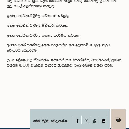
නිල නිවාස සහ නුවරඑළිය සෙන්පති මැදුර යනාදී ස්ථානවල ප්‍රධාන සහ
සුලු සිවිල් අලුත්වැඩියා කටයුතු.
ඉහත ගොඩනැගිලිවල නවීකරණ කටයුතු.
ඉහත ගොඩනැගිලිවල පින්තාරු කටයුතු.
ඉහත ගොඩනැගිලිවල ජලනල කාර්මික කටයුතු.
අවශ්‍ය අවස්ථාවන්හිදී ඉහත පරිශ්‍රයන්හි නව ඉදිකිරීම් කටයුතු කලට
වේලාවට ඉටුකරදීම.
ලංසු ලේඛන වල ස්වභාවය, නියමයන් සහ කොන්දේසි, පිරිවිතරයන්, ප්‍රමාණ
පත්‍රයන් (BOQ), සැලසුම් යනාදිය ඇතුලත්ව ලංසු ලේඛන සකස් කිරීම.
Facebook
මෙම පිටුව බෙදාගන්න
X
WhatsApp
LinkedIn