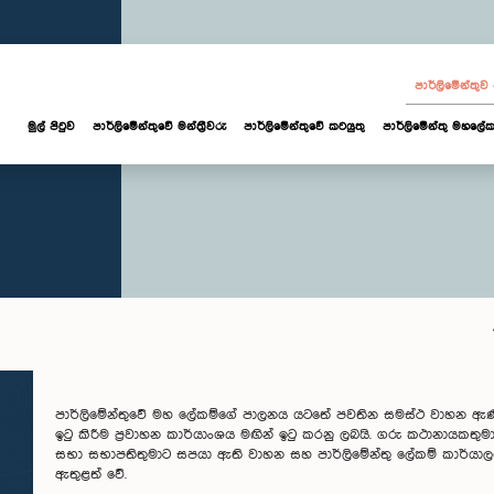
පාර්ලි‌මේන්තු
මුල් පිටුව
පාර්ලි‌මේන්තුවේ මන්ත්‍රීවරු
පාර්ලිමේන්තුවේ කටයුතු
පාර්ලිමේන්තු මහලේක
පාර්ලිමේන්තුවේ මහ ලේකම්ගේ පාලනය යටතේ පවතින සමස්ථ වාහන ඇණි
ඉටු කිරීම ප්‍රවාහන කාර්යාංශය මඟින් ඉටු කරනු ලබයි. ගරු කථානායකත
සභා සභාපතිතුමාට සපයා ඇති වාහන සහ පාර්ලිමේන්තු ලේකම් කාර්යා
ඇතුළත් වේ.