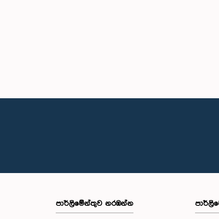
පාර්ලි‌මේන්තුව නරඹන්න
පාර්ලි