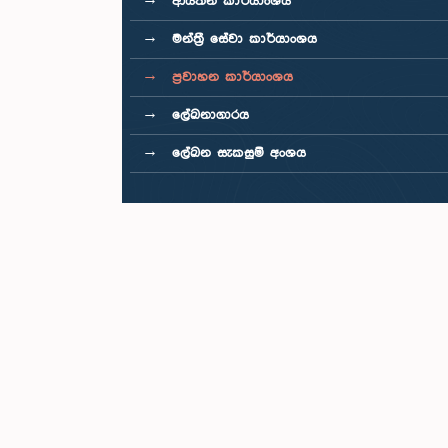
ආයතන කාර්යාංශය
මන්ත්‍රී සේවා කාර්යාංශය
ප්‍රවාහන කාර්යාංශය
ලේඛනාගාරය
ලේඛන සැකසුම් අංශය