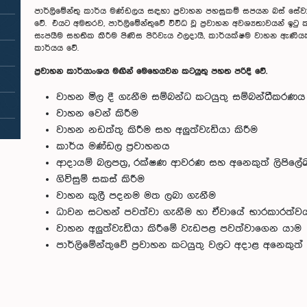
පාර්ලිමේන්තු කාර්ය මණ්ඩලය සඳහා ප්‍රවාහන පහසුකම් සපයන බස් සේවා
වේ. එයට අමතරව, පාර්ලිමේන්තුවේ විවිධ වූ ප්‍රවාහන අවශ්‍යතාවයන් ඉට
සැපයීම සහතික කිරීම පිණිස පිරිවැය ඵලදායී, කාර්යක්ෂම වාහන ඇණියක
කාර්යය වේ.
ප්‍රවාහන කාර්යාංශය මඟින් මෙහෙයවන කටයුතු පහත පරිදි වේ.
වාහන මිල දී ගැනීම සම්බන්ධ කටයුතු සම්බන්ධීකරණය 
වාහන වෙන් කිරීම
වාහන නඩත්තු කිරීම සහ අලුත්වැඩියා කිරීම
කාර්ය මණ්ඩල ප්‍රවාහනය
ආදායම් බලපත්‍ර, රක්ෂණ ආවරණ සහ අනෙකුත් ලිපිලේ
ගිවිසුම් සකස් කිරීම
වාහන කුලී පදනම මත ලබා ගැනීම
ධාවන සටහන් පවත්වා ගැනීම හා ඒවායේ භාරකාරත්ව
වාහන අලුත්වැඩියා කිරීමේ වැඩපළ පවත්වාගෙන යාම
පාර්ලිමේන්තුවේ ප්‍රවාහන කටයුතු වලට අදාළ අනෙකුත්