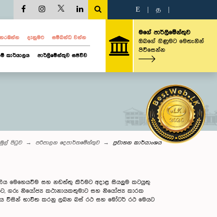
E
|
த
|
මගේ පාර්ලිමේන්තුව
ව නරඹන්න
දැනුමට
සම්බන්ධ වන්න
ඔබගේ ගිණුමට මෙතැනින්
පිවිසෙන්න
ම් කාර්යාලය
පාර්ලිමේන්තුව සජීවීව
මුල් පිටුව
පරිපාලන දෙපාර්තමේන්තුව
ප්‍රවාහන කාර්යාංශය
ය මෙහෙයවීම සහ නඩත්තු කිරීමට අදාළ සියලුම කටයුතු
ුමාට, ගරු නියෝජ්‍ය කථානායකතුමාට සහ නියෝජ්‍ය කාරක
ලය විසින් භාවිත කරනු ලබන බස් රථ සහ මෝටර් රථ මෙයට