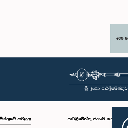
මෙම පි
මේන්තුවේ කටයුතු
පාර්ලිමේන්තු ජංගම යෙදුම