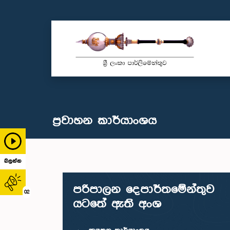
ප්‍රවාහන කාර්යාංශය
බලන්න
පරිපාලන දෙපාර්තමේන්තුව
02
යටතේ ඇති අංශ