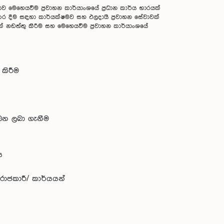
ව මෙහෙයවීම ප්‍රවාහන කාර්යාංශයේ ප්‍රධාන කාර්ය භාරයක්
ු කර දීම සඳහා කාර්යක්ෂමව සහ ඵලදායී ප්‍රවාහන සේවාවක්
් නඩත්තු කිරීම සහ මෙහෙයවීම ප්‍රවාහන කාර්යාංශයේ
කිරීම
ඛන ලබා ගැනීම
ය
 රාජකාරී/ කාර්යයන්