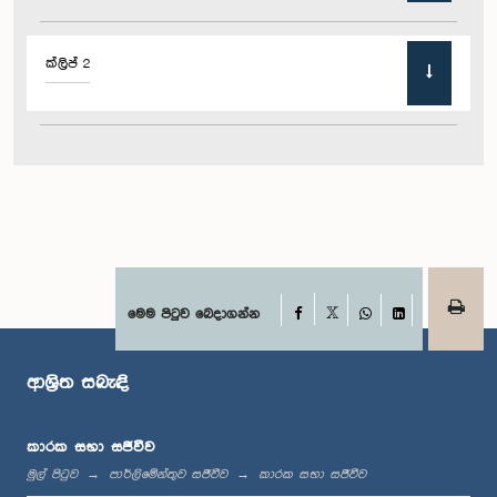
ක්ලිප් 2
Facebook
මෙම පිටුව බෙදාගන්න
X
WhatsApp
LinkedIn
ආශ්‍රිත සබැඳි
කාරක සභා සජීවීව
මුල් පිටුව
පාර්ලිමේන්තුව සජීවීව
කාරක සභා සජීවීව