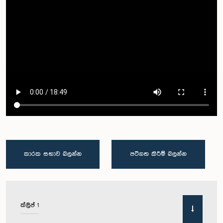
කාරක සභාව බලන්න
පටිගත කිරීම් බලන්න
ක්ලිප් 1