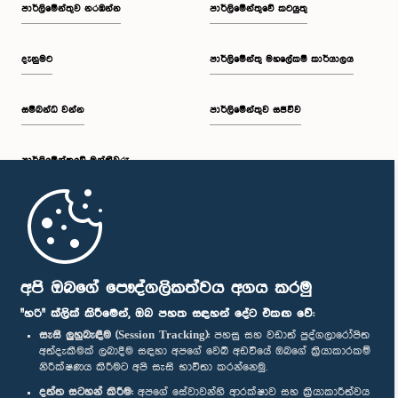
පාර්ලි‌මේන්තුව නරඹන්න
පාර්ලිමේන්තුවේ කටයුතු
දැනුමට
පාර්ලිමේන්තු මහලේකම් කාර්යාලය
සම්බන්ධ වන්න
පාර්ලිමේන්තුව සජීවීව
පාර්ලි‌මේන්තුවේ මන්ත්‍රීවරු
මුල් පිටුව
පාර්ලිමේන්තු ජංගම යෙදුම
අපි ඔබගේ පෞද්ගලිකත්වය අගය කරමු
"හරි" ක්ලික් කිරීමෙන්, ඔබ පහත සඳහන් දේට එකඟ වේ:
සැසි ලුහුබැඳීම (Session Tracking):
පහසු සහ වඩාත් පුද්ගලාරෝපිත
අත්දැකීමක් ලබාදීම සඳහා අපගේ වෙබ් අඩවියේ ඔබගේ ක්‍රියාකාරකම්
නිරීක්ෂණය කිරීමට අපි සැසි භාවිතා කරන්නෙමු.
අප හා සම්බන්ධ වී සිටින්න :
දත්ත සටහන් කිරීම:
අපගේ සේවාවන්හි ආරක්ෂාව සහ ක්‍රියාකාරීත්වය