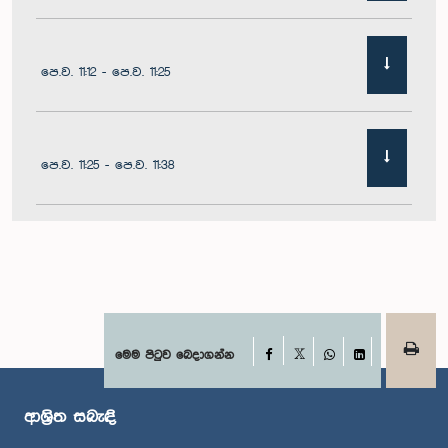
පෙ.ව. 11:12 - පෙ.ව. 11:25
පෙ.ව. 11:25 - පෙ.ව. 11:38
පෙ.ව. 11:38 - පෙ.ව. 11:55
පෙ.ව. 11:55 - ප.ව. 12:01
Facebook
මෙම පිටුව බෙදාගන්න
X
WhatsApp
LinkedIn
ආශ්‍රිත සබැඳි
ප.ව. 12:01 - ප.ව. 12:11