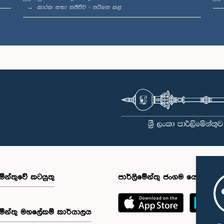
කාරක සභා සජීවීව - පටිගත කළ
මේන්තුවේ කටයුතු
පාර්ලිමේන්තු ජංගම යෙදුම
මේන්තු මහලේකම් කාර්යාලය