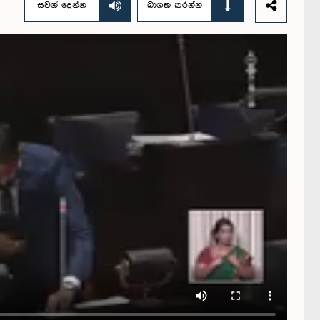
සවන් දෙන්න
බාගත කරන්න