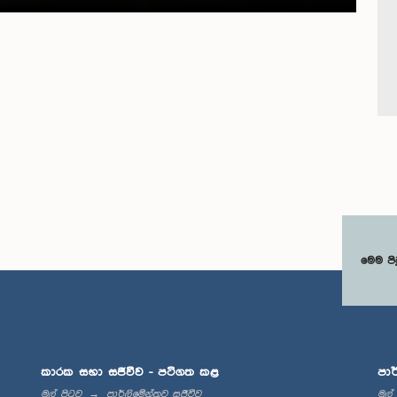
මෙම පි
කාරක සභා සජීවීව - පටිගත කළ
පාර
මුල් පිටුව
පාර්ලිමේන්තුව සජීවීව
මුල්