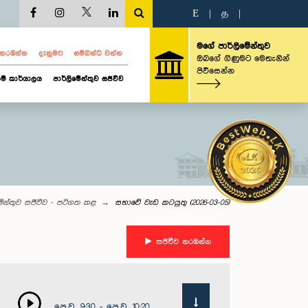
E
|
த
|
මගේ පාර්ලිමේන්තුව
ව නරඹන්න
දැනුමට
සම්බන්ධ වන්න
ඔබගේ ගිණුමට මෙතැනින්
පිවිසෙන්න
ම් කාර්යාලය
පාර්ලිමේන්තුව සජීවීව
මේන්තුව සජීවීව - පටිගත කළ
සභාවේ වැඩ කටයුතු (2026-03-05)
සජීවීව නරඹන්න
පෙ.ව. 9:30 - පෙ.ව. 10:20