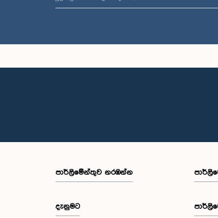
පාර්ලි‌මේන්තුව නරඹන්න
පාර්ලි
දැනුමට
පාර්ලි