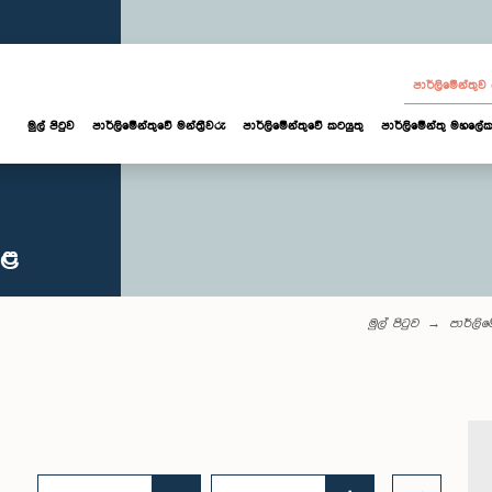
පාර්ලි‌මේන්තු
මුල් පිටුව
පාර්ලි‌මේන්තුවේ මන්ත්‍රීවරු
පාර්ලිමේන්තුවේ කටයුතු
පාර්ලිමේන්තු මහලේක
කළ
මුල් පිටුව
පාර්ලි