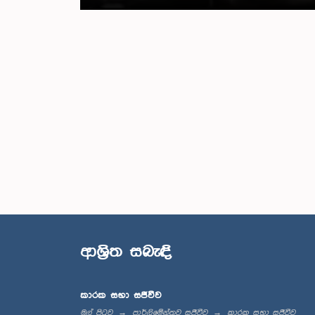
ආශ්‍රිත සබැඳි
කාරක සභා සජීවීව
මුල් පිටුව
පාර්ලිමේන්තුව සජීවීව
කාරක සභා සජීවීව