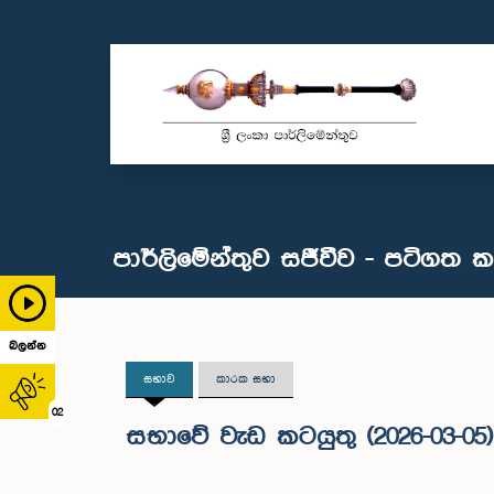
පාර්ලිමේන්තුව සජීවීව - පටිගත 
බලන්න
සභාව
කාරක සභා
02
සභාවේ වැඩ කටයුතු (2026-03-05)