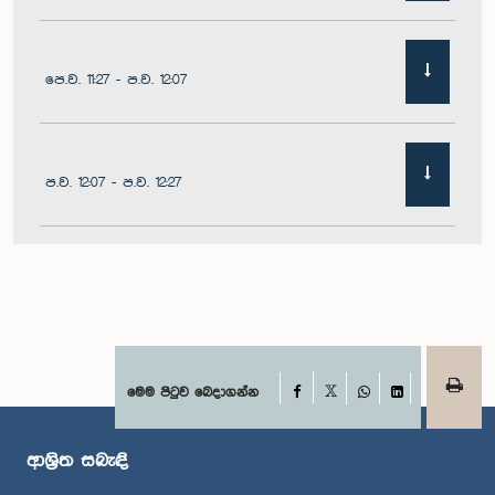
පෙ.ව. 11:27 - ප.ව. 12:07
ප.ව. 12:07 - ප.ව. 12:27
ප.ව. 1:00 - ප.ව. 1:10
ප.ව. 1:10 - ප.ව. 1:22
Facebook
මෙම පිටුව බෙදාගන්න
X
WhatsApp
LinkedIn
ආශ්‍රිත සබැඳි
ප.ව. 1:22 - ප.ව. 1:38