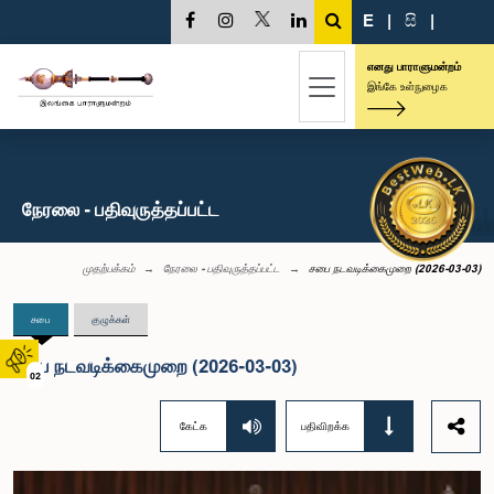
E
|
සි
|
எனது பாராளுமன்றம்
இங்கே உள்நுழைக
நேரலை - பதிவுருத்தப்பட்ட
முதற்பக்கம்
நேரலை - பதிவுருத்தப்பட்ட
சபை நடவடிக்கைமுறை (2026-03-03)
சபை
குழுக்கள்
சபை நடவடிக்கைமுறை (2026-03-03)
02
கேட்க
பதிவிறக்க