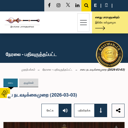
E
|
සි
|
எனது பாராளுமன்றம்
இங்கே உள்நுழைக
நேரலை - பதிவுருத்தப்பட்ட
முதற்பக்கம்
நேரலை - பதிவுருத்தப்பட்ட
சபை நடவடிக்கைமுறை (2026-03-03)
சபை
குழுக்கள்
சபை நடவடிக்கைமுறை (2026-03-03)
02
கேட்க
பதிவிறக்க