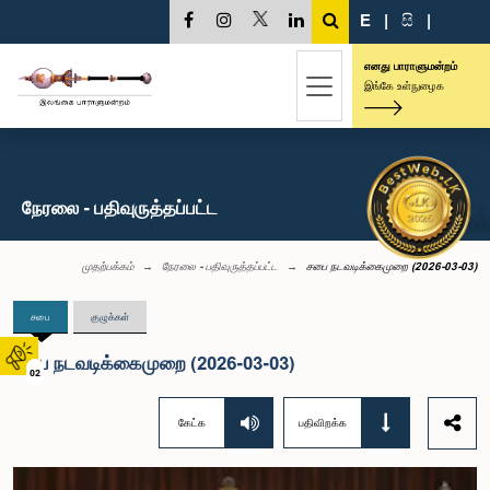
E
|
සි
|
எனது பாராளுமன்றம்
இங்கே உள்நுழைக
நேரலை - பதிவுருத்தப்பட்ட
முதற்பக்கம்
நேரலை - பதிவுருத்தப்பட்ட
சபை நடவடிக்கைமுறை (2026-03-03)
சபை
குழுக்கள்
சபை நடவடிக்கைமுறை (2026-03-03)
02
கேட்க
பதிவிறக்க