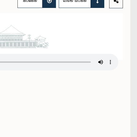
නරඹන්න
බාගත කරන්න