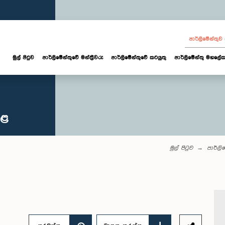
පාර්ලි‌මේන්තු
මුල් පිටුව
පාර්ලි‌මේන්තුවේ මන්ත්‍රීවරු
පාර්ලිමේන්තුවේ කටයුතු
පාර්ලිමේන්තු මහලේක
කළ
මුල් පිටුව
පාර්ලි