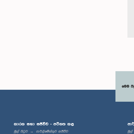
මෙම පි
කාරක සභා සජීවීව - පටිගත කළ
පාර
මුල් පිටුව
පාර්ලිමේන්තුව සජීවීව
මුල්