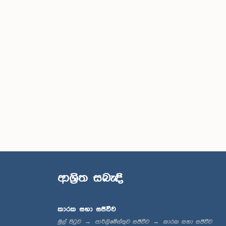
ආශ්‍රිත සබැඳි
කාරක සභා සජීවීව
මුල් පිටුව
පාර්ලිමේන්තුව සජීවීව
කාරක සභා සජීවීව