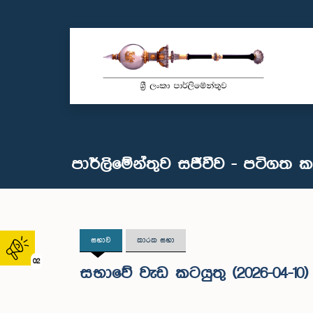
පාර්ලිමේන්තුව සජීවීව - පටිගත 
සභාව
කාරක සභා
02
සභාවේ වැඩ කටයුතු (2026-04-10)