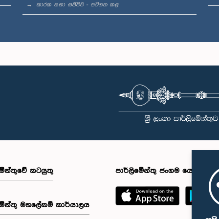
කාරක සභා සජීවීව - පටිගත කළ
මේන්තුවේ කටයුතු
පාර්ලිමේන්තු ජංගම යෙදුම
මේන්තු මහලේකම් කාර්යාලය