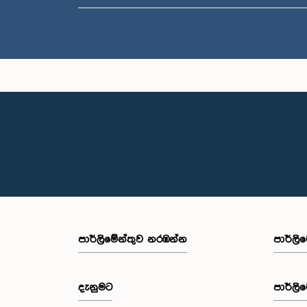
පාර්ලි‌මේන්තුව නරඹන්න
පාර්ලි
දැනුමට
පාර්ලි