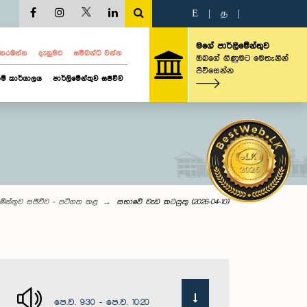
E
|
த
|
මගේ පාර්ලිමේන්තුව
ව නරඹන්න
දැනුමට
සම්බන්ධ වන්න
ඔබගේ ගිණුමට මෙතැනින්
පිවිසෙන්න
ම් කාර්යාලය
පාර්ලිමේන්තුව සජීවීව
මේන්තුව සජීවීව - පටිගත කළ
සභාවේ වැඩ කටයුතු (2026-04-10)
පෙ.ව. 9:30 - පෙ.ව. 10:20