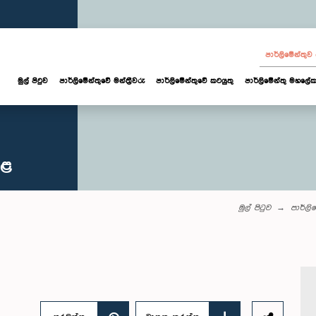
පාර්ලි‌මේන්තු
මුල් පිටුව
පාර්ලි‌මේන්තුවේ මන්ත්‍රීවරු
පාර්ලිමේන්තුවේ කටයුතු
පාර්ලිමේන්තු මහලේක
කළ
මුල් පිටුව
පාර්ලි