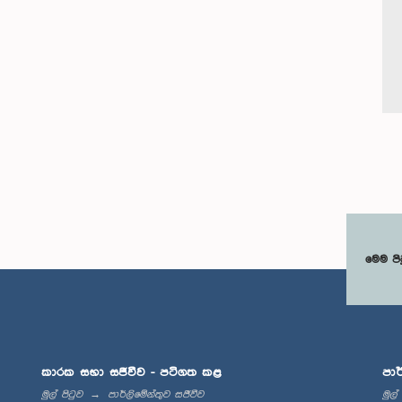
මෙම පි
කාරක සභා සජීවීව - පටිගත කළ
පාර
මුල් පිටුව
පාර්ලිමේන්තුව සජීවීව
මුල්