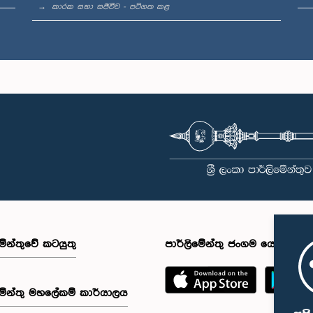
කාරක සභා සජීවීව - පටිගත කළ
මේන්තුවේ කටයුතු
පාර්ලිමේන්තු ජංගම යෙදුම
මේන්තු මහලේකම් කාර්යාලය