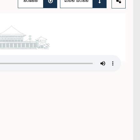
නරඹන්න
බාගත කරන්න