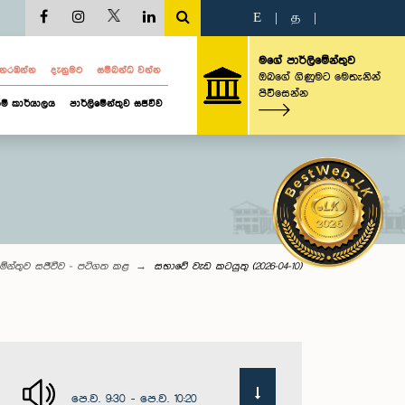
E
|
த
|
මගේ පාර්ලිමේන්තුව
ව නරඹන්න
දැනුමට
සම්බන්ධ වන්න
ඔබගේ ගිණුමට මෙතැනින්
පිවිසෙන්න
ම් කාර්යාලය
පාර්ලිමේන්තුව සජීවීව
මේන්තුව සජීවීව - පටිගත කළ
සභාවේ වැඩ කටයුතු (2026-04-10)
පෙ.ව. 9:30 - පෙ.ව. 10:20