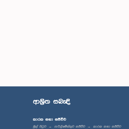
ආශ්‍රිත සබැඳි
කාරක සභා සජීවීව
මුල් පිටුව
පාර්ලිමේන්තුව සජීවීව
කාරක සභා සජීවීව