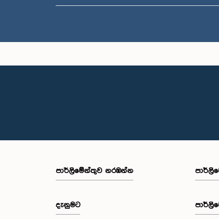
පාර්ලි‌මේන්තුව නරඹන්න
පාර්ලි
දැනුමට
පාර්ලි