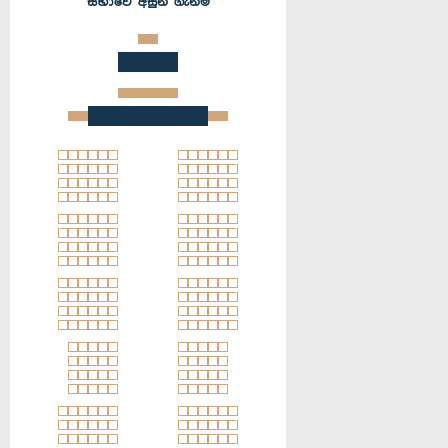
සභාවේ අසුන් ගැනීම