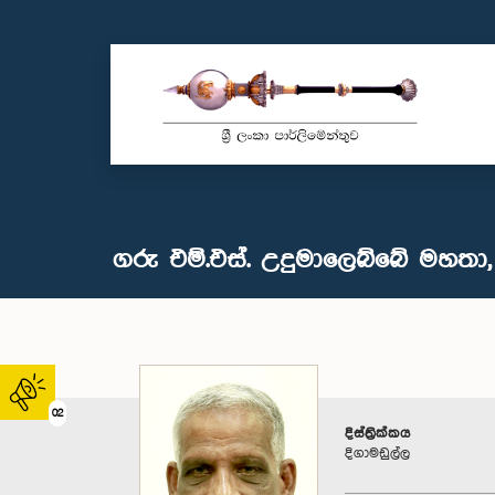
ගරු එම්.එස්. උදුමාලෙබ්බේ මහතා, 
02
දිස්ත්‍රික්කය
දිගාමඩුල්ල