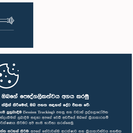
ි ඔබගේ පෞද්ගලිකත්වය අගය කරමු
" ක්ලික් කිරීමෙන්, ඔබ පහත සඳහන් දේට එකඟ වේ:
ැසි ලුහුබැඳීම (Session Tracking):
පහසු සහ වඩාත් පුද්ගලාරෝපිත
ත්දැකීමක් ලබාදීම සඳහා අපගේ වෙබ් අඩවියේ ඔබගේ ක්‍රියාකාරකම්
ිරීක්ෂණය කිරීමට අපි සැසි භාවිතා කරන්නෙමු.
ත්ත සටහන් කිරීම:
අපගේ සේවාවන්හි ආරක්ෂාව සහ ක්‍රියාකාරීත්වය සහතික