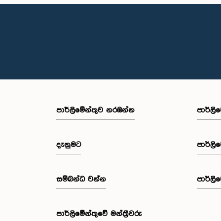
පාර්ලි‌මේන්තුව නරඹන්න
පාර්ලි
දැනුමට
පාර්ලි
සම්බන්ධ වන්න
පාර්ලි
පාර්ලි‌මේන්තුවේ මන්ත්‍රීවරු