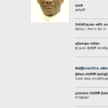
ආගම
ඉස්ලාම්
ව්‍යවස්ථාදායක සේවා ක
අවුරුදු 1, මාස 8, දින 22
දේශපාලන පක්ෂය
ශ්‍රී ලංකා මුස්ලිම් කොන්ග්
මන්ත්‍රීවරයා/වරිය සම
ලිපිනය (රැස්වීම් දිනවලදී
12,ගඟ අසල පාර,අඩ්ඩාලච
දුරකථනය (රැස්වීම් දිනව
0773184357