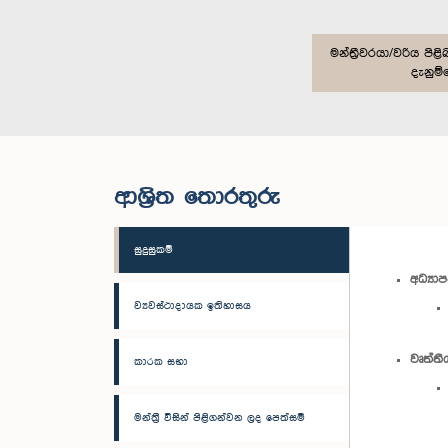
මන්ත්‍රීවරයා/වරිය ප
දැනුම්
ආශ්‍රිත තොරතුරු
සුදුසුකම්
අධ්‍යා
ව්‍යවස්ථාදායක ඉතිහාසය
වෘත්තී
කාරක සභා
මන්ත්‍රී විසින් පිළිගන්වන ලද පෙත්සම්