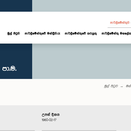
පාර්ලි‌මේන්තු
මුල් පිටුව
පාර්ලි‌මේන්තුවේ මන්ත්‍රීවරු
පාර්ලිමේන්තුවේ කටයුතු
පාර්ලිමේන්තු මහලේක
පා.ම.
මුල් පිටුව
මන්
උපන් දිනය
1960-02-17