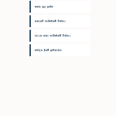
අසන ලද ප්‍රශ්න
සභාවේ පැමිණීමේ විස්තර
කාරක සභා පැමිණීමේ විස්තර
ඡන්දය දීමේ ඉතිහාසය