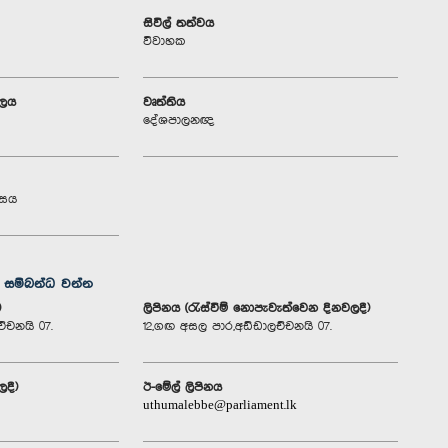
සිවිල් තත්වය
විවාහක
ාලය
වෘත්තිය
දේශපාලනඥ
‍රසය
ග සම්බන්ධ වන්න
)
ලිපිනය (රැස්වීම් නොපැවැත්වෙන දිනවලදී)
්චනයි 07.
12,ගඟ අසල පාර,අඩ්ඩාලච්චනයි 07.
ලදී)
ඊ-මේල් ලිපිනය
uthumalebbe@parliament.lk