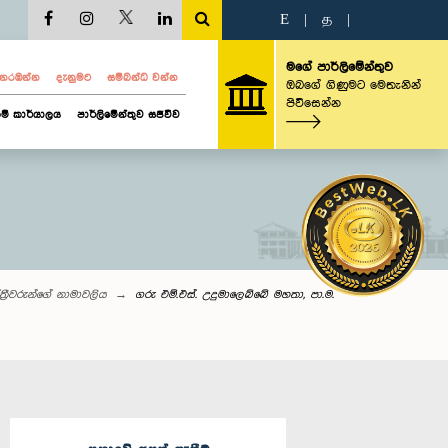
E
|
த
|
මගේ පාර්ලිමේන්තුව
ව නරඹන්න
දැනුමට
සම්බන්ධ වන්න
ඔබගේ ගිණුමට මෙතැනින්
පිවිසෙන්න
ම් කාර්යාලය
පාර්ලිමේන්තුව සජීවීව
ත්‍රීවරුන්‌ගේ නාමාවලිය
ගරු එම්.එස්. උදුමාලෙබ්බේ මහතා, පා.ම.