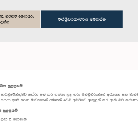
ිළිබඳ නවතම තොරතුරු
මන්ත්‍රීවරයා/වරිය අමතන්න
දෙන්න
පනික සුදුසුකම්
පාර්ලිමේන්තුවට තෝරා පත් කර ගන්නා ලද ගරු මන්ත්‍රීවරුන්ගේ අධ්‍යයන සහ වෘත්තීය
සපයා ඇති භාෂා මාධ්‍යයෙන් පමණක් වෙබ් අඩවියට ඇතුළත් කර ඇති බව කරුණා
ය සුදුසුකම්
ලබා දී නොමැත