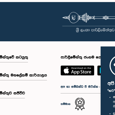
මේන්තුවේ කටයුතු
පාර්ලිමේන්තු ජංගම යෙදුම
මේන්තු මහලේකම් කාර්යාලය
අප
අප හා සම්බන්ධ වී සිටින්න :
"හරි
මේන්තුව සජීවීව
ස
අ
සම්මාන
න
ද