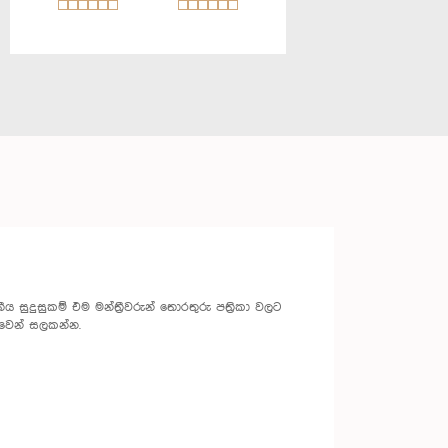
 සුදුසුකම් එම මන්ත්‍රීවරුන් තොරතුරු පත්‍රිකා වලට
වෙන් සලකන්න.