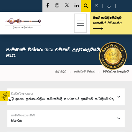
E
|
த
|
මගේ පාර්ලිමේන්තුව
මෙතැනින් පිවිසෙන්න
පැමිණීමේ විස්තර: ගරු එම්.එස්. උදුමාලෙබ්බේ මහතා,
පා.ම.
මුල් පිටුව
පැමිණීමේ විස්තර
එම්.එස්. උදුමාලෙබ්බේ
ව්‍යවස්ථාදායකය
02
පැමිණි/නොපැමිණි