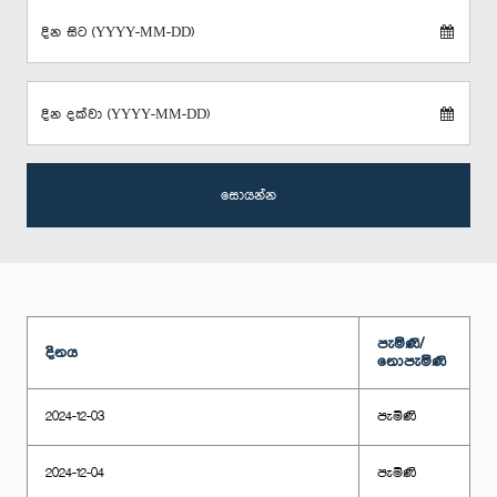
දින සිට (YYYY-MM-DD)
දින දක්වා (YYYY-MM-DD)
සොයන්න
පැමිණි/
දිනය
නොපැමිණි
2024-12-03
පැමිණි
2024-12-04
පැමිණි