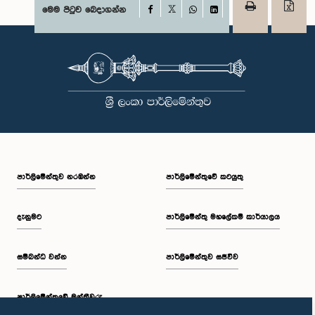
Facebook
මෙම පිටුව බෙදාගන්න
X
WhatsApp
LinkedIn
පාර්ලි‌මේන්තුව නරඹන්න
පාර්ලිමේන්තුවේ කටයුතු
දැනුමට
පාර්ලිමේන්තු මහලේකම් කාර්යාලය
සම්බන්ධ වන්න
පාර්ලිමේන්තුව සජීවීව
පාර්ලි‌මේන්තුවේ මන්ත්‍රීවරු