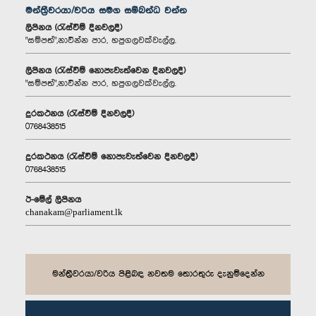
මන්ත්‍රීවරයා/වරිය සමග සම්බන්ධ වන්න
ලිපිනය (රැස්වීම් දිනවලදී)
"සම්පත්",නාවින්න පාර, හපුගලවක්වැල්ල.
ලිපිනය (රැස්වීම් නොපැවැත්වෙන දිනවලදී)
"සම්පත්",නාවින්න පාර, හපුගලවක්වැල්ල.
දුරකථනය (රැස්වීම් දිනවලදී)
0768438515
දුරකථනය (රැස්වීම් නොපැවැත්වෙන දිනවලදී)
0768438515
ඊ-මේල් ලිපිනය
chanakam@parliament.lk
මන්ත්‍රීවරයා/වරිය පිළිබඳ නවතම තොරතුරු දැනුම්දෙන්න