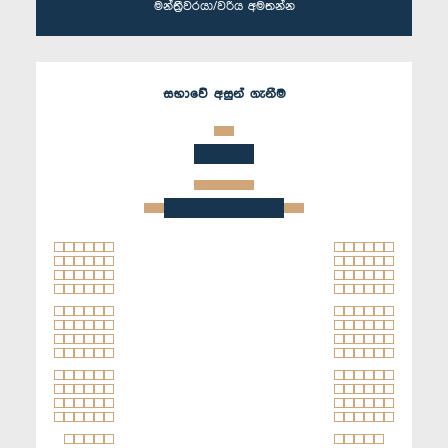
මන්ත්‍රීවරයා/වරිය අමතන්න
සභාවේ අසුන් ගැනීම