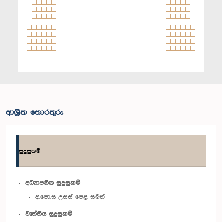
ආශ්‍රිත තොරතුරු
සුදුසුකම්
අධ්‍යාපනික සුදුසුකම්
අ.පො.ස උසස් පෙළ සමත්
වෘත්තීය සුදුසුකම්