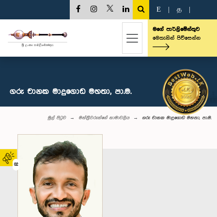
E
|
த
|
මගේ පාර්ලිමේන්තුව
මෙතැනින් පිවිසෙන්න
ගරු චානක මාදුගොඩ මහතා, පා.ම.
මුල් පිටුව
මන්ත්‍රීවරුන්‌ගේ නාමාවලිය
ගරු චානක මාදුගොඩ මහතා, පා.ම.
02