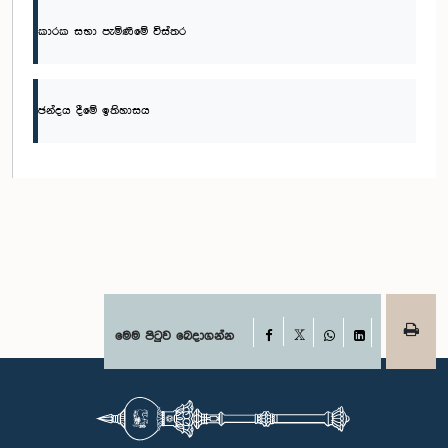
කාරක සභා පැමිණීමේ විස්තර
ඡන්දය දීමේ ඉතිහාසය
Facebook
මෙම පිටුව බෙදාගන්න
X
WhatsApp
LinkedIn