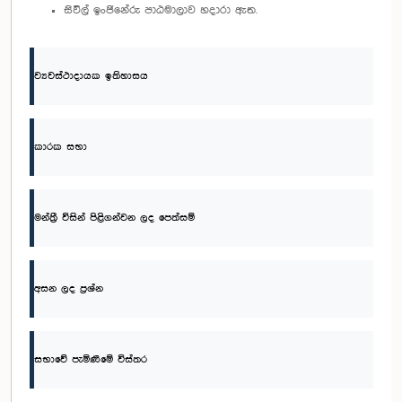
සිවිල් ඉංජිනේරු පාඨමාලාව හදාරා ඇත.
ව්‍යවස්ථාදායක ඉතිහාසය
කාරක සභා
මන්ත්‍රී විසින් පිළිගන්වන ලද පෙත්සම්
අසන ලද ප්‍රශ්න
සභාවේ පැමිණීමේ විස්තර