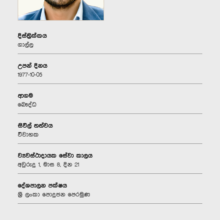
දිස්ත්‍රික්කය
ගාල්ල
උපන් දිනය
1977-10-05
ආගම
බෞද්ධ
සිවිල් තත්වය
විවාහක
ව්‍යවස්ථාදායක සේවා කාලය
අවුරුදු 1, මාස 8, දින 21
දේශපාලන පක්ෂය
ශ්‍රී ලංකා පොදුජන පෙරමුණ