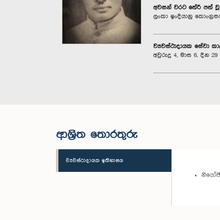
අවසන් වරට තේරී පත් ව
ලංකා ඉංදියානු කොංග්‍රස
ව්‍යවස්ථාදායක සේවා ක
අවුරුදු 4, මාස 6, දින 29
ආශ්‍රිත තොරතුරු
ව්‍යවස්ථාදායක ඉතිහාසය
නියෝජි