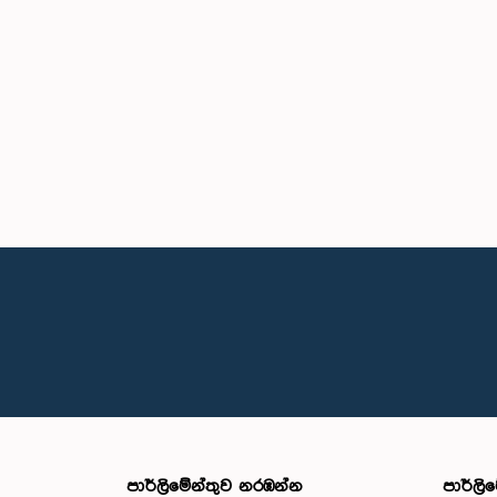
පාර්ලි‌මේන්තුව නරඹන්න
පාර්ලි