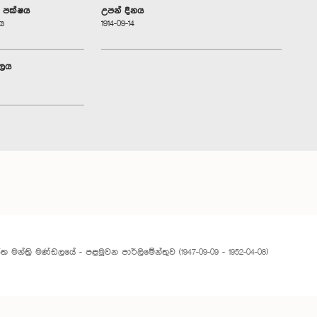
ූ පක්ෂය
උපන් දිනය
ය
1914-09-14
ාලය
ත මන්ත්‍රි මණ්ඩලයේ - පළමුවන පාර්ලිමේන්තුව (1947-09-09 - 1952-04-08)