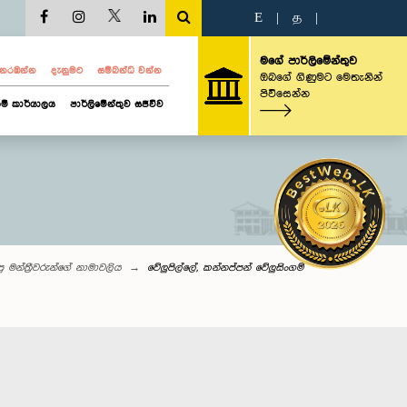
E
|
த
|
මගේ පාර්ලිමේන්තුව
ව නරඹන්න
දැනුමට
සම්බන්ධ වන්න
ඔබගේ ගිණුමට මෙතැනින්
පිවිසෙන්න
ම් කාර්යාලය
පාර්ලිමේන්තුව සජීවීව
ු මන්ත්‍රීවරුන්ගේ නාමාවලිය
වේලුපිල්ලේ, කන්නප්පන් වේලුසිංගම්