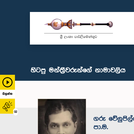
හිටපු මන්ත්‍රීවරුන්ගේ නාමාවලිය
බලන්න
02
ගරු වේලුපිල
පා.ම.