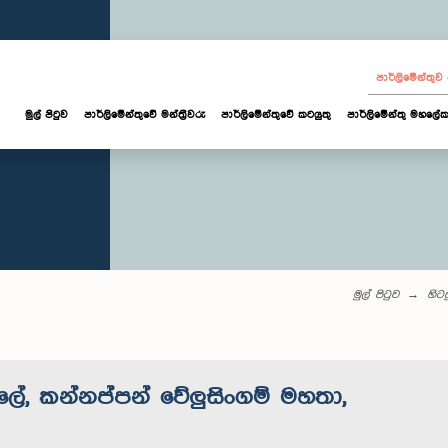
පාර්ලි‌මේන්තු
මුල් පිටුව
පාර්ලි‌මේන්තුවේ මන්ත්‍රීවරු
පාර්ලිමේන්තුවේ කටයුතු
පාර්ලිමේන්තු මහලේක
මුල් පිටුව
හිටප
්ලේ, කන්නප්පන් වේලුසිංගම් මහතා,