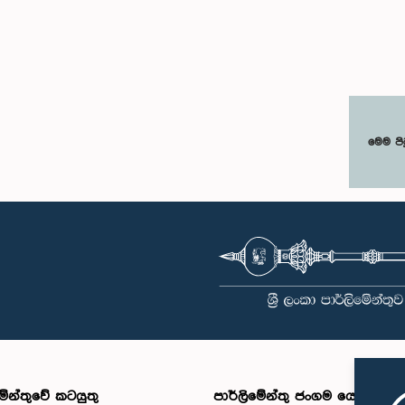
මෙම පි
මේන්තුවේ කටයුතු
පාර්ලිමේන්තු ජංගම යෙදුම