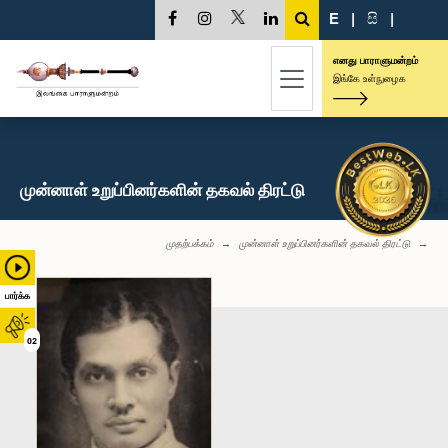
E
|
සි
|
எனது பாராளுமன்றம்
இங்கே உள்நுழைக
முன்னாள் உறுப்பினர்களின் தகவல் திரட்டு
முதற்பக்கம்
முன்னாள் உறுப்பினர்களின் தகவல் திரட்டு
பார்க்க
02