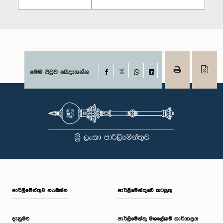
Facebook
මෙම පිටුව බෙදාගන්න
X
WhatsApp
LinkedIn
පාර්ලි‌මේන්තුව නරඹන්න
පාර්ලිමේන්තුවේ කටයුතු
දැනුමට
පාර්ලිමේන්තු මහලේකම් කාර්යාලය