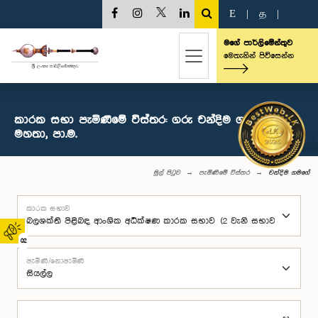
E
|
த
|
මගේ පාර්ලිමේන්තුව
මෙතැනින් පිවිසෙන්න
කාරක සභා පැමිණීමේ විස්තර: ගරු චන්දිම ගමගේ
මහතා, පා.ම.
මුල් පිටුව
පැමිණීමේ විස්තර
චන්දිම ගමගේ
කාරක සභාව
02
පැමිණි/නොපැමිණි