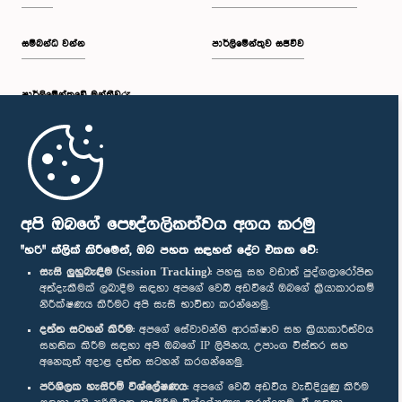
සම්බන්ධ වන්න
පාර්ලිමේන්තුව සජීවීව
පාර්ලි‌මේන්තුවේ මන්ත්‍රීවරු
මුල් පිටුව
පාර්ලිමේන්තු ජංගම යෙදුම
අපි ඔබගේ පෞද්ගලිකත්වය අගය කරමු
"හරි" ක්ලික් කිරීමෙන්, ඔබ පහත සඳහන් දේට එකඟ වේ:
සැසි ලුහුබැඳීම (Session Tracking):
පහසු සහ වඩාත් පුද්ගලාරෝපිත
අත්දැකීමක් ලබාදීම සඳහා අපගේ වෙබ් අඩවියේ ඔබගේ ක්‍රියාකාරකම්
නිරීක්ෂණය කිරීමට අපි සැසි භාවිතා කරන්නෙමු.
අප හා සම්බන්ධ වී සිටින්න :
දත්ත සටහන් කිරීම:
අපගේ සේවාවන්හි ආරක්ෂාව සහ ක්‍රියාකාරීත්වය
සහතික කිරීම සඳහා අපි ඔබගේ IP ලිපිනය, උපාංග විස්තර සහ
අනෙකුත් අදාළ දත්ත සටහන් කරගන්නෙමු.
සම්මාන
පරිශීලක හැසිරීම් විශ්ලේෂණය:
අපගේ වෙබ් අඩවිය වැඩිදියුණු කිරීම