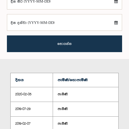
දින සිට (YYYY-MM-DD)
දින දක්වා (YYYY-MM-DD)
සොයන්න
දිනය
පැමිණි/නොපැමිණි
2020-02-05
පැමිණි
2019-07-29
පැමිණි
2019-02-07
පැමිණි