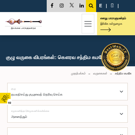
E
|
සි
|
எனது பாராளுமன்றம்
இங்கே உள்நுழைக
குழு வருகை விபரங்கள்: கௌரவ சந்திம கமகே, பா.உ.
முதற்பக்கம்
வருகைகள்
சந்திம கமகே
குழு
02
சமூகமளித்தார்/சமூகமளிக்கவில்லை