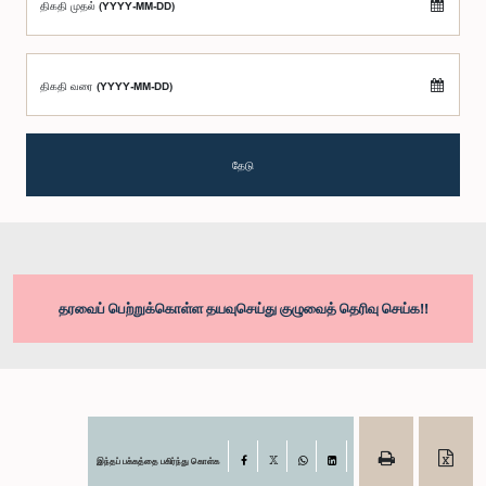
திகதி முதல் (YYYY-MM-DD)
திகதி வரை (YYYY-MM-DD)
தேடு
தரவைப் பெற்றுக்கொள்ள தயவுசெய்து குழுவைத் தெரிவு செய்க!!
இந்தப் பக்கத்தை பகிர்ந்து கொள்க
Facebook
X
WhatsApp
LinkedIn