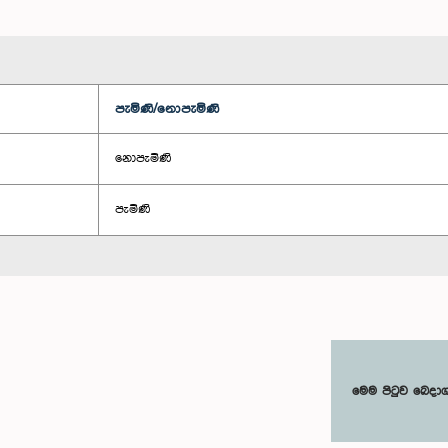
පැමිණි/නොපැමිණි
නොපැමිණි
පැමිණි
මෙම පිටුව බෙදා