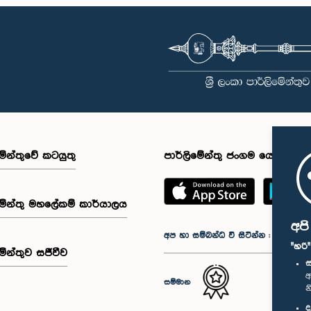
මේන්තුවේ කටයුතු
පාර්ලිමේන්තු ජංගම යෙදුම
මේන්තු මහලේකම් කාර්යාලය
අප
අප හා සම්බන්ධ වී සිටින්න :
"හරි
මේන්තුව සජීවීව
ස
අ
සම්මාන
න
ද