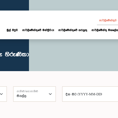
පාර්ලි‌මේන්තු
මුල් පිටුව
පාර්ලි‌මේන්තුවේ මන්ත්‍රීවරු
පාර්ලිමේන්තුවේ කටයුතු
පාර්ලිමේන්තු මහලේක
ු හිරුණිකා
පැමිණි/නොපැමිණි
දින සිට (YYYY-MM-DD)