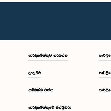
පාර්ලි‌මේන්තුව නරඹන්න
පාර්ලි
දැනුමට
පාර්ලි
සම්බන්ධ වන්න
පාර්ලි
පාර්ලි‌මේන්තුවේ මන්ත්‍රීවරු