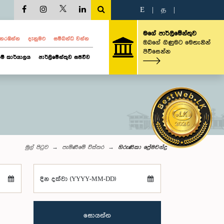
E
|
த
|
මගේ පාර්ලිමේන්තුව
ව නරඹන්න
දැනුමට
සම්බන්ධ වන්න
ඔබගේ ගිණුමට මෙතැනින්
පිවිසෙන්න
ම් කාර්යාලය
පාර්ලිමේන්තුව සජීවීව
මුල් පිටුව
පැමිණීමේ විස්තර
හිරුණිකා ප්‍රේමචන්ද්‍ර
දින දක්වා (YYYY-MM-DD)
සොයන්න