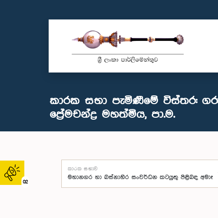
කාරක සභා පැමිණීමේ විස්තර: ගර
ප්‍රේමචන්ද්‍ර මහත්මිය, පා.ම.
කාරක සභාව
02