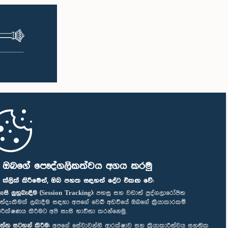
ි ඔබගේ පෞද්ගලිකත්වය අගය කරමු
" ක්ලික් කිරීමෙන්, ඔබ පහත සඳහන් දේට එකඟ වේ:
ැසි ලුහුබැඳීම (Session Tracking):
පහසු සහ වඩාත් පුද්ගලාරෝපිත
ත්දැකීමක් ලබාදීම සඳහා අපගේ වෙබ් අඩවියේ ඔබගේ ක්‍රියාකාරකම්
ිරීක්ෂණය කිරීමට අපි සැසි භාවිතා කරන්නෙමු.
ත්ත සටහන් කිරීම:
අපගේ සේවාවන්හි ආරක්ෂාව සහ ක්‍රියාකාරීත්වය සහතික