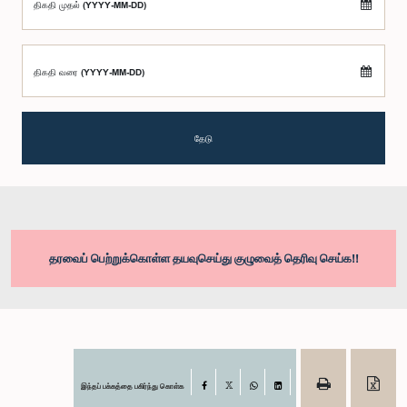
திகதி முதல் (YYYY-MM-DD)
திகதி வரை (YYYY-MM-DD)
தேடு
தரவைப் பெற்றுக்கொள்ள தயவுசெய்து குழுவைத் தெரிவு செய்க!!
இந்தப் பக்கத்தை பகிர்ந்து கொள்க
Facebook
X
WhatsApp
LinkedIn