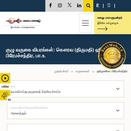
E
|
සි
|
எனது பாராளுமன்றம்
இங்கே உள்நுழைக
குழு வருகை விபரங்கள்: கௌரவ (திருமதி) ஹிருணிகா
பிரேமச்சந்திர, பா.உ.
முதற்பக்கம்
வருகைகள்
ஹிருணிகா பிரேமச்சந்திர
குழு
பார்க்க
02
சமூகமளித்தார்/சமூகமளிக்கவில்லை