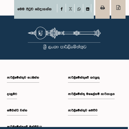
Facebook
මෙම පිටුව බෙදාගන්න
X
WhatsApp
LinkedIn
පාර්ලි‌මේන්තුව නරඹන්න
පාර්ලිමේන්තුවේ කටයුතු
දැනුමට
පාර්ලිමේන්තු මහලේකම් කාර්යාලය
සම්බන්ධ වන්න
පාර්ලිමේන්තුව සජීවීව
පාර්ලි‌මේන්තුවේ මන්ත්‍රීවරු