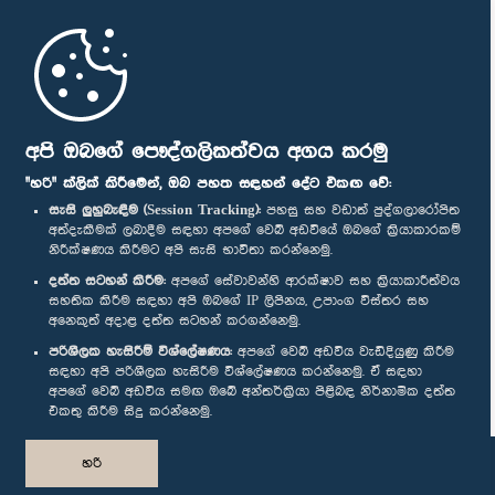
මුල් පිටුව
පාර්ලිමේන්තු ජංගම යෙදුම
අපි ඔබගේ පෞද්ගලිකත්වය අගය කරමු
"හරි" ක්ලික් කිරීමෙන්, ඔබ පහත සඳහන් දේට එකඟ වේ:
සැසි ලුහුබැඳීම (Session Tracking):
පහසු සහ වඩාත් පුද්ගලාරෝපිත
අත්දැකීමක් ලබාදීම සඳහා අපගේ වෙබ් අඩවියේ ඔබගේ ක්‍රියාකාරකම්
නිරීක්ෂණය කිරීමට අපි සැසි භාවිතා කරන්නෙමු.
අප හා සම්බන්ධ වී සිටින්න :
දත්ත සටහන් කිරීම:
අපගේ සේවාවන්හි ආරක්ෂාව සහ ක්‍රියාකාරීත්වය
සහතික කිරීම සඳහා අපි ඔබගේ IP ලිපිනය, උපාංග විස්තර සහ
අනෙකුත් අදාළ දත්ත සටහන් කරගන්නෙමු.
සම්මාන
පරිශීලක හැසිරීම් විශ්ලේෂණය:
අපගේ වෙබ් අඩවිය වැඩිදියුණු කිරීම
සඳහා අපි පරිශීලක හැසිරීම විශ්ලේෂණය කරන්නෙමු. ඒ සඳහා
අපගේ වෙබ් අඩවිය සමඟ ඔබේ අන්තර්ක්‍රියා පිළිබඳ නිර්නාමික දත්ත
පෞද්ගලිකත්ව ප්‍රතිපත්තිය
එකතු කිරීම සිදු කරන්නෙමු.
© ශ්‍රී ලංකා පාර්ලි‌මේන්තුව.
හරි
සියලු හිමිකම් ඇවිරිණි.
නිර්මාණය සහ සංවර්ධනය
TekGeeks