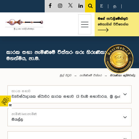
E
|
த
|
මගේ පාර්ලිමේන්තුව
මෙතැනින් පිවිසෙන්න
කාරක සභා පැමිණීමේ විස්තර: ගරු හිරුණිකා ප්‍රේමචන්ද්‍ර
මහත්මිය, පා.ම.
මුල් පිටුව
පැමිණීමේ විස්තර
හිරුණිකා ප්‍රේමචන්ද්‍ර
කාරක සභාව
02
පැමිණි/නොපැමිණි