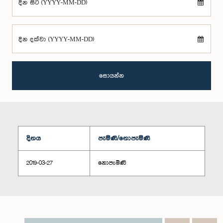
දින සිට (YYYY-MM-DD)
දින දක්වා (YYYY-MM-DD)
සොයන්න
දිනය
පැමිණි/නොපැමිණි
2019-03-27
නොපැමිණි