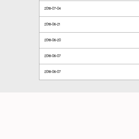
2018-07-04
2018-06-21
2018-06-20
2018-06-07
2018-06-07