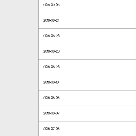
2018-09-06
2018-08-24
2018-08-23
2018-08-23
2018-08-23
2018-08-10
2018-08-08
2018-08-07
2018-07-06