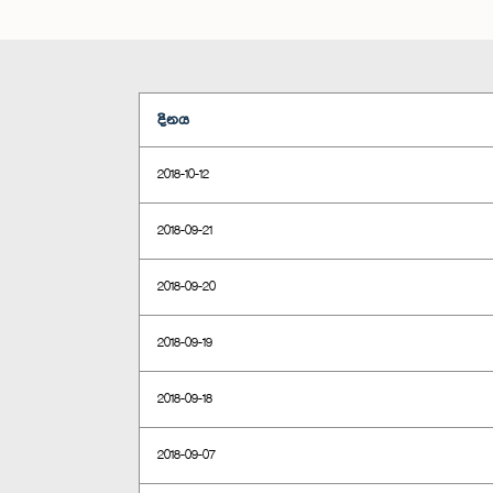
දිනය
2018-10-12
2018-09-21
2018-09-20
2018-09-19
2018-09-18
2018-09-07