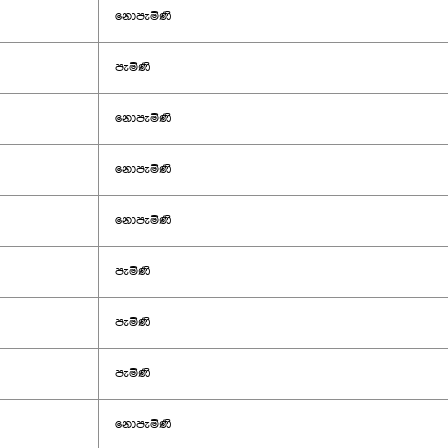
නොපැමිණි
පැමිණි
නොපැමිණි
නොපැමිණි
නොපැමිණි
පැමිණි
පැමිණි
පැමිණි
නොපැමිණි