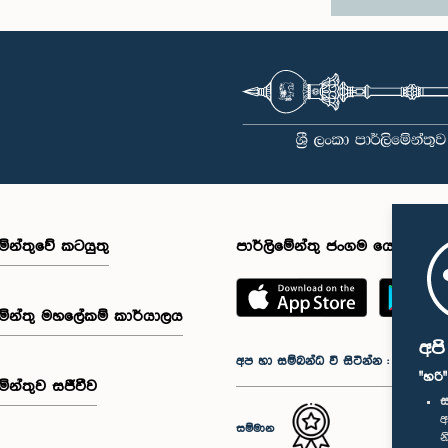
මේන්තුවේ කටයුතු
පාර්ලිමේන්තු ජංගම යෙදුම
මේන්තු මහලේකම් කාර්යාලය
අප
අප හා සම්බන්ධ වී සිටින්න :
"හරි
මේන්තුව සජීවීව
ස
අ
සම්මාන
න