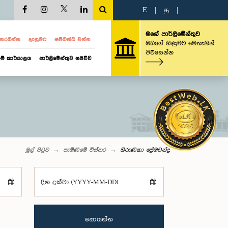
E
|
த
|
මගේ පාර්ලිමේන්තුව
ව නරඹන්න
දැනුමට
සම්බන්ධ වන්න
ඔබගේ ගිණුමට මෙතැනින්
පිවිසෙන්න
ම් කාර්යාලය
පාර්ලිමේන්තුව සජීවීව
මුල් පිටුව
පැමිණීමේ විස්තර
හිරුණිකා ප්‍රේමචන්ද්‍ර
දින දක්වා (YYYY-MM-DD)
සොයන්න