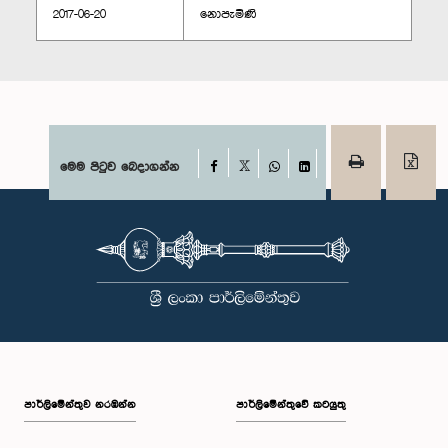
2017-06-20
නොපැමිණි
Facebook
මෙම පිටුව බෙදාගන්න
X
WhatsApp
LinkedIn
පාර්ලි‌මේන්තුව නරඹන්න
පාර්ලිමේන්තුවේ කටයුතු