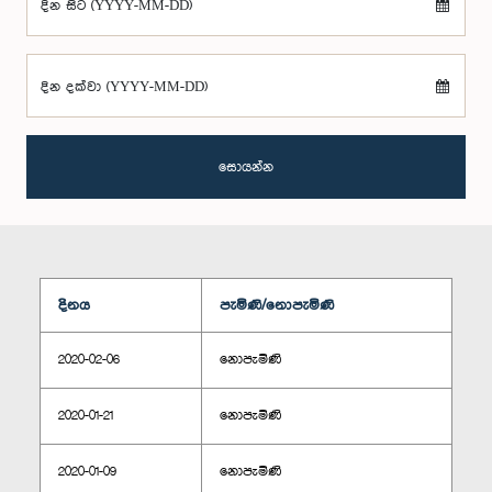
දින සිට (YYYY-MM-DD)
දින දක්වා (YYYY-MM-DD)
සොයන්න
දිනය
පැමිණි/නොපැමිණි
2020-02-06
නොපැමිණි
2020-01-21
නොපැමිණි
2020-01-09
නොපැමිණි