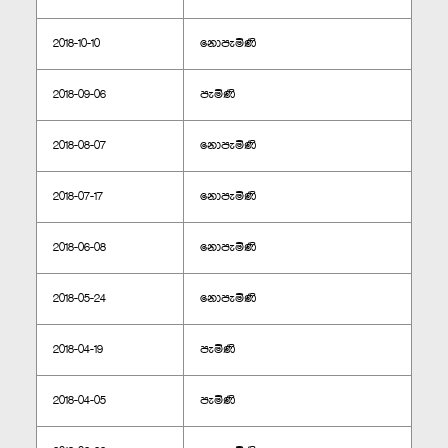
2018-10-10
නොපැමිණි
2018-09-06
පැමිණි
2018-08-07
නොපැමිණි
2018-07-17
නොපැමිණි
2018-06-08
නොපැමිණි
2018-05-24
නොපැමිණි
2018-04-19
පැමිණි
2018-04-05
පැමිණි