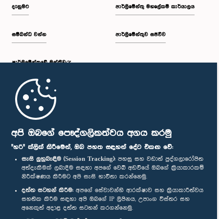
දැනුමට
පාර්ලිමේන්තු මහලේකම් කාර්යාලය
සම්බන්ධ වන්න
පාර්ලිමේන්තුව සජීවීව
පාර්ලි‌මේන්තුවේ මන්ත්‍රීවරු
මුල් පිටුව
පාර්ලිමේන්තු ජංගම යෙදුම
අපි ඔබගේ පෞද්ගලිකත්වය අගය කරමු
"හරි" ක්ලික් කිරීමෙන්, ඔබ පහත සඳහන් දේට එකඟ වේ:
සැසි ලුහුබැඳීම (Session Tracking):
පහසු සහ වඩාත් පුද්ගලාරෝපිත
අත්දැකීමක් ලබාදීම සඳහා අපගේ වෙබ් අඩවියේ ඔබගේ ක්‍රියාකාරකම්
නිරීක්ෂණය කිරීමට අපි සැසි භාවිතා කරන්නෙමු.
අප හා සම්බන්ධ වී සිටින්න :
දත්ත සටහන් කිරීම:
අපගේ සේවාවන්හි ආරක්ෂාව සහ ක්‍රියාකාරීත්වය
සහතික කිරීම සඳහා අපි ඔබගේ IP ලිපිනය, උපාංග විස්තර සහ
අනෙකුත් අදාළ දත්ත සටහන් කරගන්නෙමු.
සම්මාන