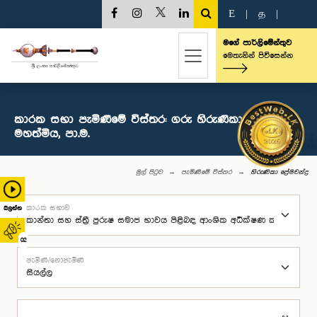
E
|
த
|
මගේ පාර්ලිමේන්තුව
මෙතැනින් පිවිසෙන්න
කාරක සභා පැමිණීමේ විස්තර: ගරු හිරුණිකා ප්‍රේමචන්ද්‍ර
මහත්මිය, පා.ම.
මුල් පිටුව
පැමිණීමේ විස්තර
හිරුණිකා ප්‍රේමචන්ද්‍ර
කාරක සභාව
බලන්න
02
පැමිණි/නොපැමිණි