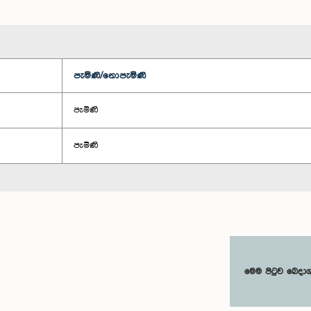
පැමිණි/නොපැමිණි
පැමිණි
පැමිණි
මෙම පිටුව බෙදා