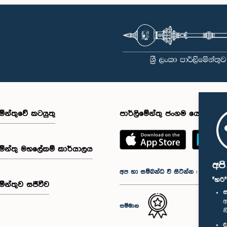
මේන්තුවේ කටයුතු
පාර්ලිමේන්තු ජංගම යෙදුම
මේන්තු මහලේකම් කාර්යාලය
අප
අප හා සම්බන්ධ වී සිටින්න :
"හරි
මේන්තුව සජීවීව
ස
අ
සම්මාන
න
ද