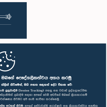
ි ඔබගේ පෞද්ගලිකත්වය අගය කරමු
" ක්ලික් කිරීමෙන්, ඔබ පහත සඳහන් දේට එකඟ වේ:
ැසි ලුහුබැඳීම (Session Tracking):
පහසු සහ වඩාත් පුද්ගලාරෝපිත
ත්දැකීමක් ලබාදීම සඳහා අපගේ වෙබ් අඩවියේ ඔබගේ ක්‍රියාකාරකම්
ිරීක්ෂණය කිරීමට අපි සැසි භාවිතා කරන්නෙමු.
ත්ත සටහන් කිරීම:
අපගේ සේවාවන්හි ආරක්ෂාව සහ ක්‍රියාකාරීත්වය සහතික