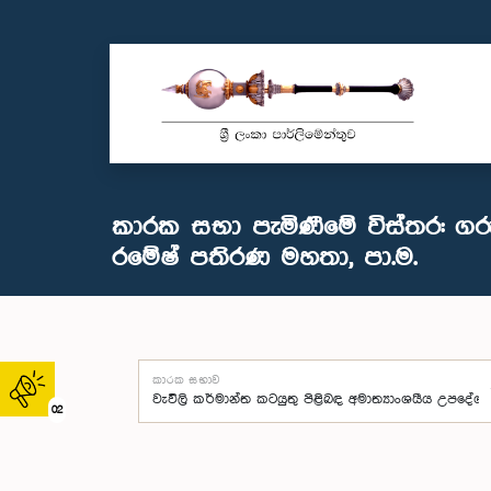
කාරක සභා පැමිණීමේ විස්තර: ගරු
රමේෂ් පතිරණ මහතා, පා.ම.
කාරක සභාව
02