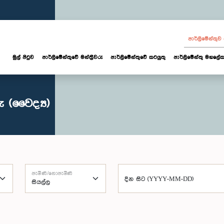
පාර්ලි‌මේන්තු
මුල් පිටුව
පාර්ලි‌මේන්තුවේ මන්ත්‍රීවරු
පාර්ලිමේන්තුවේ කටයුතු
පාර්ලිමේන්තු මහලේක
 (වෛද්‍ය)
පැමිණි/නොපැමිණි
දින සිට (YYYY-MM-DD)