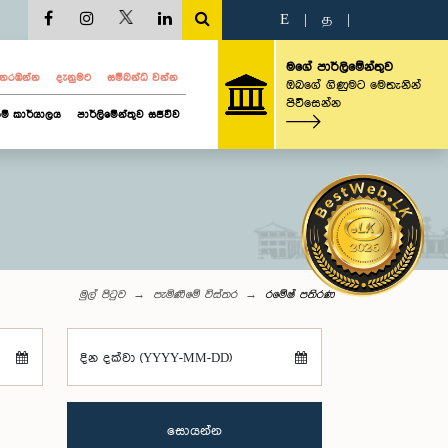
E
|
த
|
මගේ පාර්ලිමේන්තුව
ව නරඹන්න
දැනුමට
සම්බන්ධ වන්න
ඔබගේ ගිණුමට මෙතැනින්
පිවිසෙන්න
ම් කාර්යාලය
පාර්ලිමේන්තුව සජීවීව
මුල් පිටුව
පැමිණීමේ විස්තර
රමේෂ් පතිරණ
දින දක්වා (YYYY-MM-DD)
සොයන්න