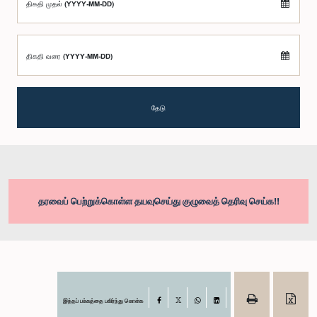
திகதி முதல் (YYYY-MM-DD)
திகதி வரை (YYYY-MM-DD)
தேடு
தரவைப் பெற்றுக்கொள்ள தயவுசெய்து குழுவைத் தெரிவு செய்க!!
இந்தப் பக்கத்தை பகிர்ந்து கொள்க
Facebook
X
WhatsApp
LinkedIn