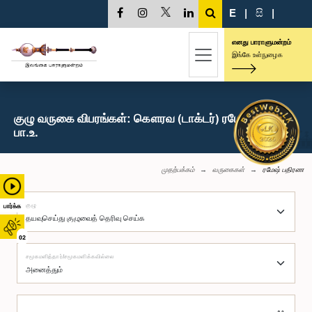
E
|
සි
|
எனது பாராளுமன்றம்
இங்கே உள்நுழைக
குழு வருகை விபரங்கள்: கௌரவ (டாக்டர்) ரமேஷ் பதிரண,
பா.உ.
முதற்பக்கம்
வருகைகள்
ரமேஷ் பதிரண
குழு
பார்க்க
02
சமூகமளித்தார்/சமூகமளிக்கவில்லை