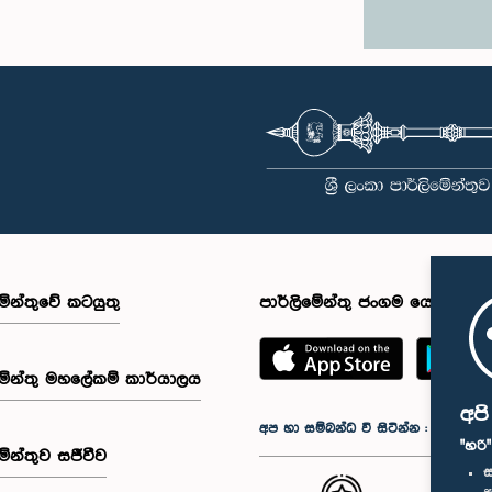
මේන්තුවේ කටයුතු
පාර්ලිමේන්තු ජංගම යෙදුම
මේන්තු මහලේකම් කාර්යාලය
අප
අප හා සම්බන්ධ වී සිටින්න :
"හරි
මේන්තුව සජීවීව
ස