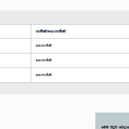
පැමිණි/නොපැමිණි
නොපැමිණි
නොපැමිණි
නොපැමිණි
මෙම පිටුව බෙදා