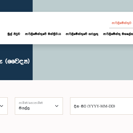
පාර්ලි‌මේන්තු
මුල් පිටුව
පාර්ලි‌මේන්තුවේ මන්ත්‍රීවරු
පාර්ලිමේන්තුවේ කටයුතු
පාර්ලිමේන්තු මහලේක
 (වෛද්‍ය)
පැමිණි/නොපැමිණි
දින සිට (YYYY-MM-DD)