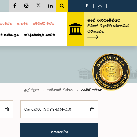
E
|
த
|
මගේ පාර්ලිමේන්තුව
ව නරඹන්න
දැනුමට
සම්බන්ධ වන්න
ඔබගේ ගිණුමට මෙතැනින්
පිවිසෙන්න
ම් කාර්යාලය
පාර්ලිමේන්තුව සජීවීව
මුල් පිටුව
පැමිණීමේ විස්තර
රමේෂ් පතිරණ
දින දක්වා (YYYY-MM-DD)
සොයන්න