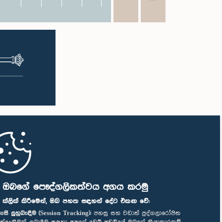
ි ඔබගේ පෞද්ගලිකත්වය අගය කරමු
" ක්ලික් කිරීමෙන්, ඔබ පහත සඳහන් දේට එකඟ වේ:
ැසි ලුහුබැඳීම (Session Tracking):
පහසු සහ වඩාත් පුද්ගලාරෝපිත