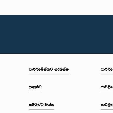
පාර්ලි‌මේන්තුව නරඹන්න
පාර්ලි
දැනුමට
පාර්ලි
සම්බන්ධ වන්න
පාර්ලි