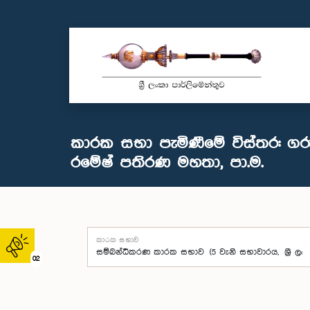
කාරක සභා පැමිණීමේ විස්තර: ගරු
රමේෂ් පතිරණ මහතා, පා.ම.
කාරක සභාව
02