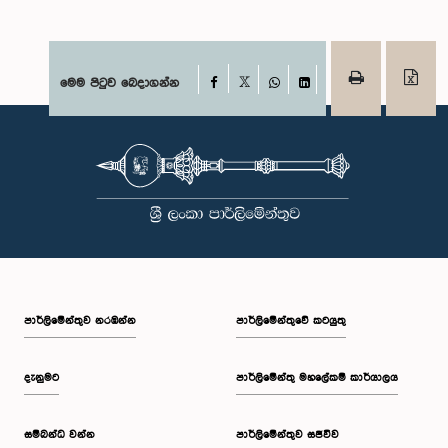
Facebook
මෙම පිටුව බෙදාගන්න
X
WhatsApp
LinkedIn
පාර්ලි‌මේන්තුව නරඹන්න
පාර්ලිමේන්තුවේ කටයුතු
දැනුමට
පාර්ලිමේන්තු මහලේකම් කාර්යාලය
සම්බන්ධ වන්න
පාර්ලිමේන්තුව සජීවීව