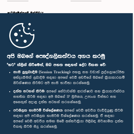
පාර්ලි‌මේන්තුවේ මන්ත්‍රීවරු
මුල් පිටුව
පාර්ලිමේන්තු ජංගම යෙදුම
අපි ඔබගේ පෞද්ගලිකත්වය අගය කරමු
"හරි" ක්ලික් කිරීමෙන්, ඔබ පහත සඳහන් දේට එකඟ වේ:
සැසි ලුහුබැඳීම (Session Tracking):
පහසු සහ වඩාත් පුද්ගලාරෝපිත
අත්දැකීමක් ලබාදීම සඳහා අපගේ වෙබ් අඩවියේ ඔබගේ ක්‍රියාකාරකම්
නිරීක්ෂණය කිරීමට අපි සැසි භාවිතා කරන්නෙමු.
අප හා සම්බන්ධ වී සිටින්න :
දත්ත සටහන් කිරීම:
අපගේ සේවාවන්හි ආරක්ෂාව සහ ක්‍රියාකාරීත්වය
සහතික කිරීම සඳහා අපි ඔබගේ IP ලිපිනය, උපාංග විස්තර සහ
අනෙකුත් අදාළ දත්ත සටහන් කරගන්නෙමු.
සම්මාන
පරිශීලක හැසිරීම් විශ්ලේෂණය:
අපගේ වෙබ් අඩවිය වැඩිදියුණු කිරීම
සඳහා අපි පරිශීලක හැසිරීම විශ්ලේෂණය කරන්නෙමු. ඒ සඳහා
අපගේ වෙබ් අඩවිය සමඟ ඔබේ අන්තර්ක්‍රියා පිළිබඳ නිර්නාමික දත්ත
පෞද්ගලිකත්ව ප්‍රතිපත්තිය
එකතු කිරීම සිදු කරන්නෙමු.