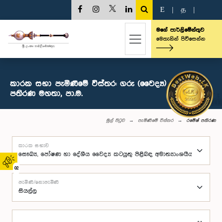
E
|
த
|
මගේ පාර්ලිමේන්තුව
මෙතැනින් පිවිසෙන්න
කාරක සභා පැමිණීමේ විස්තර: ගරු (වෛද්‍ය) රමේෂ්
පතිරණ මහතා, පා.ම.
මුල් පිටුව
පැමිණීමේ විස්තර
රමේෂ් පතිරණ
කාරක සභාව
02
පැමිණි/නොපැමිණි