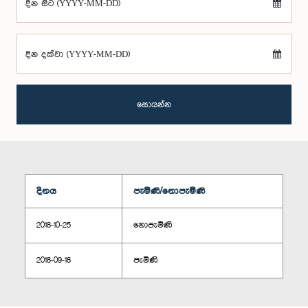
දින සිට (YYYY-MM-DD)
දින දක්වා (YYYY-MM-DD)
සොයන්න
දිනය
පැමිණි/නොපැමිණි
2018-10-25
නොපැමිණි
2018-09-18
පැමිණි