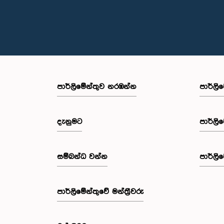
පාර්ලි‌මේන්තුව නරඹන්න
පාර්ලි
දැනුමට
පාර්ලි
සම්බන්ධ වන්න
පාර්ලි
පාර්ලි‌මේන්තුවේ මන්ත්‍රීවරු