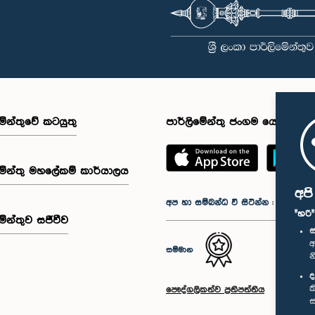
මේන්තුවේ කටයුතු
පාර්ලිමේන්තු ජංගම යෙදුම
මේන්තු මහලේකම් කාර්යාලය
අප
අප හා සම්බන්ධ වී සිටින්න :
"හරි
මේන්තුව සජීවීව
ස
අ
සම්මාන
න
ද
ක
පෞද්ගලිකත්ව ප්‍රතිපත්තිය
ස