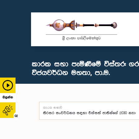
කාරක සභා පැමිණීමේ විස්තර: ගර
විජයවර්ධන මහතා, පා.ම.
බලන්න
කාරක සභාව
02