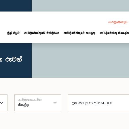
පාර්ලි‌මේන්තු
මුල් පිටුව
පාර්ලි‌මේන්තුවේ මන්ත්‍රීවරු
පාර්ලිමේන්තුවේ කටයුතු
පාර්ලිමේන්තු මහලේක
ු රුවන්
පැමිණි/නොපැමිණි
දින සිට (YYYY-MM-DD)