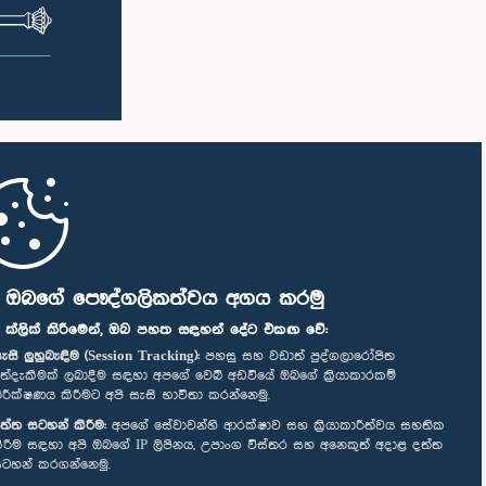
ි ඔබගේ පෞද්ගලිකත්වය අගය කරමු
" ක්ලික් කිරීමෙන්, ඔබ පහත සඳහන් දේට එකඟ වේ:
ැසි ලුහුබැඳීම (Session Tracking):
පහසු සහ වඩාත් පුද්ගලාරෝපිත
ත්දැකීමක් ලබාදීම සඳහා අපගේ වෙබ් අඩවියේ ඔබගේ ක්‍රියාකාරකම්
ිරීක්ෂණය කිරීමට අපි සැසි භාවිතා කරන්නෙමු.
ත්ත සටහන් කිරීම:
අපගේ සේවාවන්හි ආරක්ෂාව සහ ක්‍රියාකාරීත්වය සහතික
ිරීම සඳහා අපි ඔබගේ IP ලිපිනය, උපාංග විස්තර සහ අනෙකුත් අදාළ දත්ත
ටහන් කරගන්නෙමු.