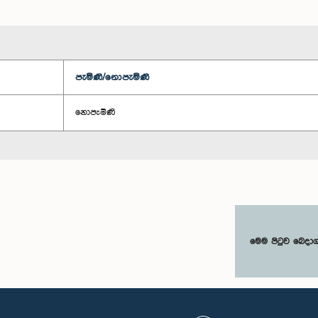
පැමිණි/නොපැමිණි
නොපැමිණි
මෙම පිටුව බෙදා