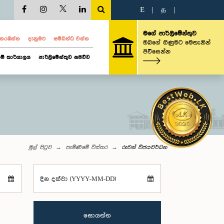
E
|
த
|
මගේ පාර්ලිමේන්තුව
ව නරඹන්න
දැනුමට
සම්බන්ධ වන්න
ඔබගේ ගිණුමට මෙතැනින්
පිවිසෙන්න
ම් කාර්යාලය
පාර්ලිමේන්තුව සජීවීව
මුල් පිටුව
පැමිණීමේ විස්තර
රුවන් විජයවර්ධන
දින දක්වා (YYYY-MM-DD)
සොයන්න