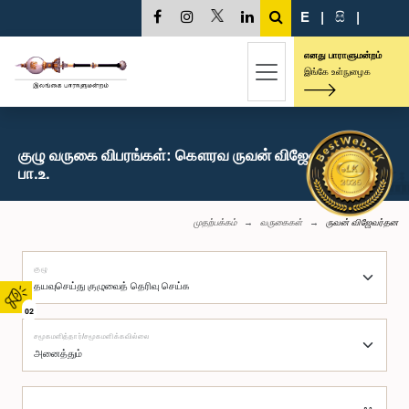
E
|
සි
|
எனது பாராளுமன்றம்
இங்கே உள்நுழைக
குழு வருகை விபரங்கள்: கௌரவ ருவன் விஜேவர்தன,
பா.உ.
முதற்பக்கம்
வருகைகள்
ருவன் விஜேவர்தன
குழு
02
சமூகமளித்தார்/சமூகமளிக்கவில்லை