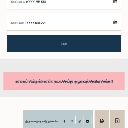
திகதி முதல் (YYYY-MM-DD)
திகதி வரை (YYYY-MM-DD)
தேடு
தரவைப் பெற்றுக்கொள்ள தயவுசெய்து குழுவைத் தெரிவு செய்க!!
இந்தப் பக்கத்தை பகிர்ந்து கொள்க
Facebook
X
WhatsApp
LinkedIn