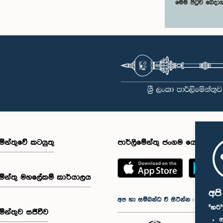
මෙම පිටුව බෙදා
මේන්තුවේ කටයුතු
පාර්ලිමේන්තු ජංගම යෙදුම
මේන්තු මහලේකම් කාර්යාලය
අප
අප හා සම්බන්ධ වී සිටින්න :
"හරි
මේන්තුව සජීවීව
ස