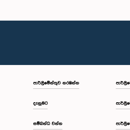
පාර්ලි‌මේන්තුව නරඹන්න
පාර්ලි
දැනුමට
පාර්ලි
සම්බන්ධ වන්න
පාර්ලි