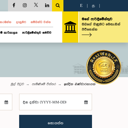
E
|
த
|
මගේ පාර්ලිමේන්තුව
ව නරඹන්න
දැනුමට
සම්බන්ධ වන්න
ඔබගේ ගිණුමට මෙතැනින්
පිවිසෙන්න
ම් කාර්යාලය
පාර්ලිමේන්තුව සජීවීව
මුල් පිටුව
පැමිණීමේ විස්තර
ඉන්දික බණ්ඩාරනායක
දින දක්වා (YYYY-MM-DD)
සොයන්න