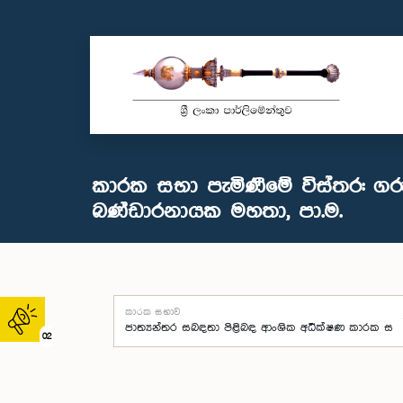
කාරක සභා පැමිණීමේ විස්තර: ගර
බණ්ඩාරනායක මහතා, පා.ම.
කාරක සභාව
02