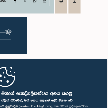
X
Facebook
WhatsApp
LinkedIn
ගන්න
ි ඔබගේ පෞද්ගලිකත්වය අගය කරමු
" ක්ලික් කිරීමෙන්, ඔබ පහත සඳහන් දේට එකඟ වේ:
ැසි ලුහුබැඳීම (Session Tracking):
පහසු සහ වඩාත් පුද්ගලාරෝපිත