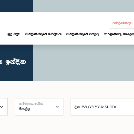
පාර්ලි‌මේන්තු
මුල් පිටුව
පාර්ලි‌මේන්තුවේ මන්ත්‍රීවරු
පාර්ලිමේන්තුවේ කටයුතු
පාර්ලිමේන්තු මහලේක
ු ඉන්දික
පැමිණි/නොපැමිණි
දින සිට (YYYY-MM-DD)