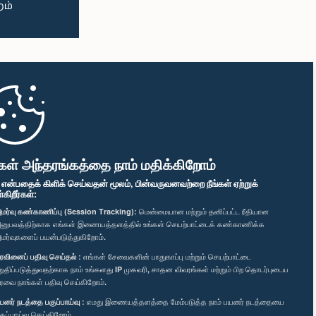
கள் அந்தரங்கத்தை நாம் மதிக்கிறோம்
" என்பதைக் கிளிக் செய்வதன் மூலம், பின்வருவனவற்றை நீங்கள் ஏற்றுக்
ிறீர்கள்:
மர்வு கண்காணிப்பு (Session Tracking):
மென்மையான மற்றும் தனிப்பட்ட ரீதியான
னுபவத்திற்காக எங்கள் இணையத்தளத்தில் உங்கள் செயற்பாட்டைக் கண்காணிக்க
மர்வுகளைப் பயன்படுத்துகிறோம்.
ரவினைப் பதிவு செய்தல் :
எங்கள் சேவைகளின் பாதுகாப்பு மற்றும் செயற்பாட்டை
றுதிப்படுத்துவதற்காக நாம் உங்களது IP முகவரி, சாதன விவரங்கள் மற்றும் பிற தொடர்புடைய
ரவை நாங்கள் பதிவு செய்கிறோம்.
யனர் நடத்தை பகுப்பாய்வு :
எமது இணையத்தளத்தை மேம்படுத்த நாம் பயனர் நடத்தையை
குப்பாய்வு செய்கிறோம்.