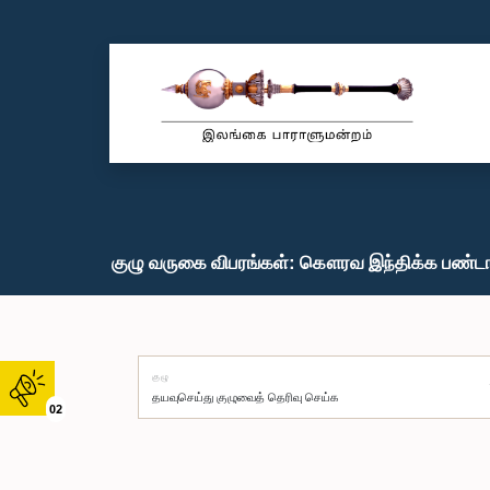
குழு வருகை விபரங்கள்: கௌரவ இந்திக்க பண்டா
குழு
02