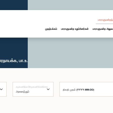
பாராளுமன்றத்
முதற்பக்கம்
பாராளுமன்ற உறுப்பினர்கள்
பாராளுமன்ற அலுவ
ரநாயக்க, பா.உ.
சமூகமளித்தார்/சமூகமளிக்கவில்லை
திகதி முதல் (YYYY-MM-DD)