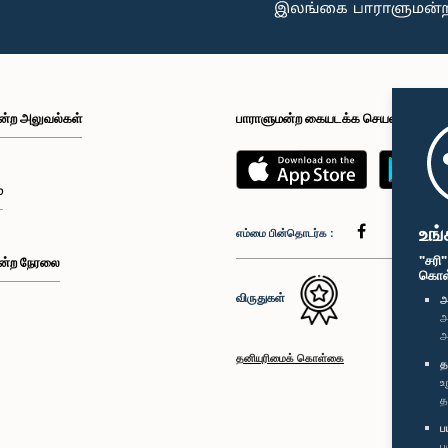
ன்ற அலுவல்கள்
பாராளுமன்ற கையடக்க செயலி
்
உங்
எம்மை பின்தொடர்க :
"சரி
ன்ற நேரலை
கொள்க
விருதுகள்
அ
அ
அ
தனியுரிமைக் கொள்கை
த
உ
த
ப
ப