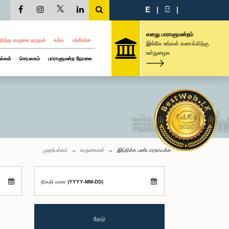
E
|
සි
|
எனது பாராளுமன்றம்
திற்கு வருகை தருதல்
கற்க
பங்கேற்க
இங்கே உங்கள் கணக்கிற்கு
உள்நுழைக
ல்கள்
செயலகம்
பாராளுமன்ற நேரலை
முதற்பக்கம்
வருகைகள்
இந்திக்க பண்டாரநாயக்க
திகதி வரை (YYYY-MM-DD)
தேடு