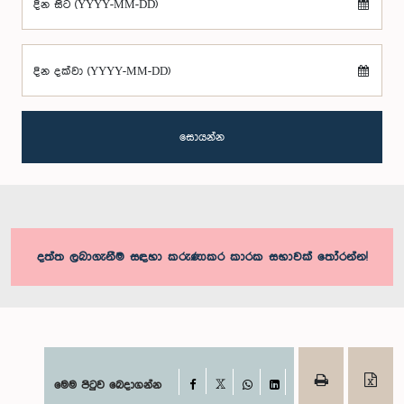
දින සිට (YYYY-MM-DD)
දින දක්වා (YYYY-MM-DD)
සොයන්න
දත්ත ලබාගැනීම සඳහා කරුණාකර කාරක සභාවක් තෝරන්න!
Facebook
මෙම පිටුව බෙදාගන්න
X
WhatsApp
LinkedIn