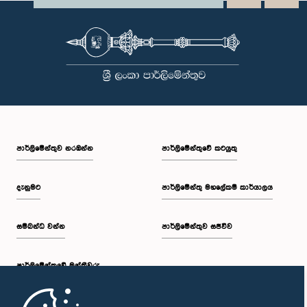
පාර්ලි‌මේන්තුව නරඹන්න
පාර්ලිමේන්තුවේ කටයුතු
දැනුමට
පාර්ලිමේන්තු මහලේකම් කාර්යාලය
සම්බන්ධ වන්න
පාර්ලිමේන්තුව සජීවීව
පාර්ලි‌මේන්තුවේ මන්ත්‍රීවරු
මුල් පිටුව