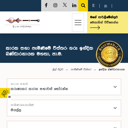
E
|
த
|
මගේ පාර්ලිමේන්තුව
මෙතැනින් පිවිසෙන්න
කාරක සභා පැමිණීමේ විස්තර: ගරු ඉන්දික
බණ්ඩාරනායක මහතා, පා.ම.
මුල් පිටුව
පැමිණීමේ විස්තර
ඉන්දික බණ්ඩාරනායක
කාරක සභාව
02
පැමිණි/නොපැමිණි