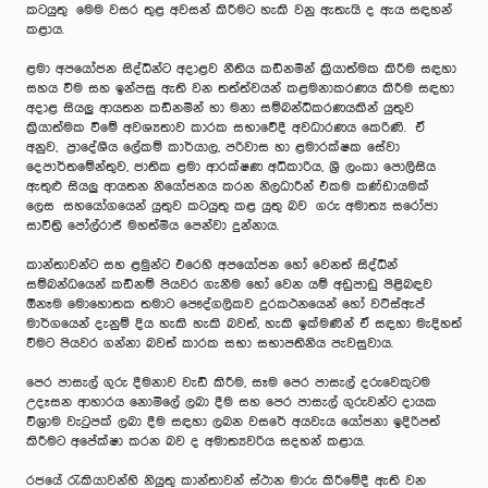
කටයුතු මෙම වසර තුළ අවසන් කිරීමට හැකි වනු ඇතැයි ද ඇය සඳහන්
කළාය.
ළමා අපයෝජන සිද්ධීන්ට අදාළව නීතිය කඩිනමින් ක්‍රියාත්මක කිරීම සඳහා
සහය වීම සහ ඉන්පසු ඇති වන තත්ත්වයන් කළමනාකරණය කිරීම සඳහා
අදාළ සියලු ආයතන කඩිනමින් හා මනා සම්බන්ධීකරණයකින් යුතුව
ක්‍රියාත්මක විමේ අවශ්‍යතාව කාරක සභාවේදී අවධාරණය කෙරිණි. ඒ
අනුව, ප්‍රාදේශීය ලේකම් කාර්යාල, පරිවාස හා ළමාරක්ෂක සේවා
දෙපාර්තමේන්තුව, ජාතික ළමා ආරක්ෂණ අධිකාරිය, ශ්‍රී ලංකා පොලිසිය
ඇතුළු සියලු ආයතන නියෝජනය කරන නිලධාරීන් එකම කණ්ඩායමක්
ලෙස සහයෝගයෙන් යුතුව කටයුතු කළ යුතු බව ගරු අමාත්‍ය සරෝජා
සාවිත්‍රි පෝල්රාජ් මහත්මිය පෙන්වා දුන්නාය.
කාන්තාවන්ට සහ ළමුන්ට එරෙහි අපයෝජන හෝ වෙනත් සිද්ධීන්
සම්බන්ධයෙන් කඩිනම් පියවර ගැනීම හෝ වෙන යම් අඩුපාඩු පිළිබඳව
ඕනෑම මොහොතක තමාට පෞද්ගලිකව දුරකථනයෙන් හෝ වට්ස්ඇප්
මාර්ගයෙන් දැනුම් දිය හැකි හැකි බවත්, හැකි ඉක්මණින් ඒ සඳහා මැදිහත්
වීමට පියවර ගන්නා බවත් කාරක සභා සභාපතිනිය පැවසුවාය.
පෙර පාසැල් ගුරු දීමනාව වැඩි කිරීම, සෑම පෙර පාසැල් දරුවෙකුටම
උදෑසන ආහාරය නොමිලේ ලබා දීම සහ පෙර පාසැල් ගුරුවන්ට දායක
විශ්‍රාම වැටුපක් ලබා දීම සඳහා ලබන වසරේ අයවැය යෝජනා ඉදිරිපත්
කිරීමට අපේක්ෂා කරන බව ද අමාත්‍යවරිය සදහන් කළාය.
රජයේ රැකියාවන්හි නියුතු කාන්තාවන් ස්ථාන මාරු කිරීමේදී ඇති වන