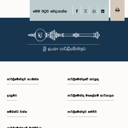
පෙබරවාරි මස 17 වැනි දින ආචාරධර්ම හා වරප්‍රසාද පිළිබඳ කාරක සභාව
හමුවේ පෙනී සිටිනු ලැබූ අතර, එහිදී, ඔවුන් විසින් සිය හැසිරීම සම්බන්ධයෙන්
අවංකවම සමාව අයැද සිටින බව සඳහන් කෙරිණි. පාර්ලිමේන්තු කාරක
Facebook
මෙම පිටුව බෙදාගන්න
X
සභාවල අධිකාරිය, ගෞරවය සහ ස්ථාපිත ක්‍රියාපටිපාටිවලට ගෞරව කිරීමේ
WhatsApp
LinkedIn
වැදගත්කම පිළිබඳව නිසි අවබෝධයකින් යුතුව තම ක්‍රියාවන්හි බරපතලකම
නිලධාරීන් විසින් අවබෝධ කරගෙන ඇති බව නිරීක්ෂණය කළ ආචාරධර්ම හා
වරප්‍රසාද පිළිබඳ කාරක සභාව සහ පොදු ව්‍යාපාර පිළිබඳ කාරක සභාවේ
සභාපතිවරයා විසින් ඒ පිළිබඳව නිසි පරිදි සලකා බැලීමෙන් අනතුරුව, ඉහත
කී නිලධාරීන්ට සමාව ලබා දෙන ලෙස කරන ලද ඉල්ලීම පිළිගන්නා
ලදී. පාර්ලිමේන්තු කාරක සභා රැස්වීම් සඳහා පෙනී සිටින සියලුම පුද්ගලයන්
සෑම අවස්ථාවකදීම ඉහළම මට්ටමින් ආචාරධර්ම හා හැසිරීම් අනුගමනය
කිරීමත්, පාර්ලිමේන්තු ක්‍රියාපටිපාටීන්ට අනුකූලව කටයුතු කිරීම සහ
පාර්ලිමේන්තුවේ ගරුත්වය හා අධිකාරිය ආරක්ෂා කරමින් කටයුතු කිරීමත්
අපේක්ෂා කරන බව පොදු ව්‍යාපාර පිළිබඳ කාරක සභාව තව දුරටත්
අවධාරණය කරයි. පොදු ව්‍යාපාර පිළිබඳ කාරක සභාව ශ්‍රී ලංකා පාර්ලිමේන්තුව
පාර්ලි‌මේන්තුව නරඹන්න
පාර්ලිමේන්තුවේ කටයුතු
දැනුමට
පාර්ලිමේන්තු මහලේකම් කාර්යාලය
සම්බන්ධ වන්න
පාර්ලිමේන්තුව සජීවීව