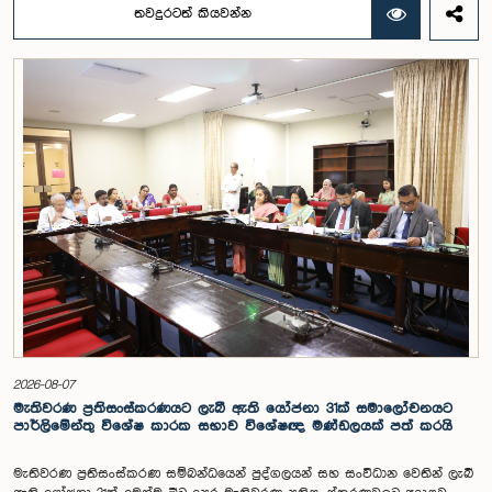
බස්නායක, එම්.කේ.එම්. අස්ලම්, තිලිණ සමරකෝන් සහ චම්පික හෙට්ටිආරච්චි
තවදුරටත් කියවන්න
යන මහත්ම මහත්මීන්ගේ සහභාගීත්වයෙන් මෙම කාරක සභාව
පාර්ලිමේන්තුවේදී පසුගියදා (04) රැස්වූ අවස්ථාවේදීය. ශ්‍රී ලංකා ප්‍රජාතාන්ත්‍රික
සමාජවාදී ජනරජයේ ආණ්ඩුක්‍රම ව්‍යවස්ථාවේ 153(2) ව්‍යවස්ථාව ප්‍රකාරව
විගණකාධිපති ධුරයේ වැටුප් සම්බන්ධයෙන් අදාළ යෝජනාව කාරක සභාවේ
අවධානයට යොමු කර තිබිණි.එහිදී විගණකාධිපතිවරියගේ වගකීම්, රාජ්‍ය මූල්‍ය
අධීක්ෂණය හා විගණන ක්ෂේත්‍රයේ ස්වාධීනත්වය ඇතුළු කරුණු සැලකිල්ලට
ගනිමින් වැටුප් මට්ටම පිළිබඳව කාරක සභා සභාපතිවරයා ඇතුළු මන්ත්‍රීවරුන්
විසින් අදහස් හා යෝජනා ඉදිරිපත් කරන ලදී. ආණ්ඩුක්‍රම ව්‍යස්ථාවේ 170 වෙනි
ව්‍යවස්ථාව ප්‍රකාරව විගණකාධිපති රාජ්‍ය සේවකයකු නොවන බවත් පවත්නා
රාජ්‍ය වැටුප් පරිමාණයෙන් බැහැරව විගණකාධිපතිවරයාගේ වැටුප සඳහා
විශේෂ සැලකිල්ලක් යොමු කළ හැකි බවත් මෙහිදි වැඩිදුරටත් අදහස් දක්වමින්
කාරක සභාව පවසා සිටියේය. යොජිත වැටුප, මීට පෙර සිටි
විගණකාධිපතිවරුන්ගේ වැටුප් ද සලකා බලමින් මෙම තිරණයට එළඹුණ බව
නිලධාරීන් විසින් පවසන ලදී. මිට පෙර, එය ජාතික වැටුප් හා සේවක සංඛ්‍යා
කොමිෂන් සභාවෙන් තිරණය කළ ද වර්තමානයේ එවැනි කොමිසමක් නොමැති
බවත් නිලධාරීහු සදහන් කළහ.විගණකාධිපතිවරිය සඳහා යෝජිත වැටුප්
මට්ටම අනුමත කළ ද, එම තනතුරට පැවරී ඇති වගකීම් සහ කාර්යභාරය
සැලකිල්ලට ගනිමින් වැටුප තවදුරටත් ඉහළ මට්ටමක පැවතිය යුතු බවට කාරක
සභා සභාපතිවරයා ඇතුළු මන්ත්‍රීවරුන්ගේ අදහස විය. ඒ අනුව, අදාළ වැටුප්
2026-08-07
මට්ටම සම්බන්ධයෙන් ඉදිරියේදී තවදුරටත් අවධානය යොමු කර අවශ්‍ය තීරණ
මැතිවරණ ප්‍රතිසංස්කරණයට ලැබී ඇති යෝජනා 31ක් සමාලෝචනයට
ගැනීමේ අවශ්‍යතාව ද කාරක සභාවේදී පෙන්වා දුන් අතර ස්ථිර සහ ස්වධින
පාර්ලිමේන්තු විශේෂ කාරක සභාව විශේෂඥ මණ්ඩලයක් පත් කරයි
වැටුප් හා සේවක සංඛ්‍යා කොමිෂන් සභාවක් ස්ථාපිත කරන ලෙස කාරක
සභාවේ සභාපති යෝජනා කළේය.
මැතිවරණ ප්‍රතිසංස්කරණ සම්බන්ධයෙන් පුද්ගලයන් සහ සංවිධාන වෙතින් ලැබී