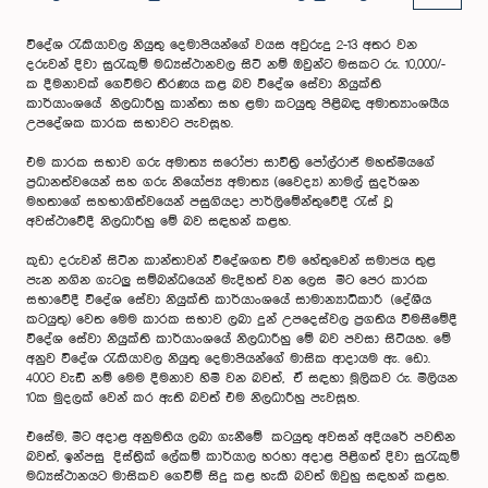
විදේශ රැකියාවල නියුතු දෙමාපියන්ගේ වයස අවුරුදු 2-13 අතර වන
දරුවන් දිවා සුරැකුම් මධ්‍යස්ථානවල සිටී නම් ඔවුන්ට මසකට රු. 10,000/-
ක දීමනාවක් ගෙවීමට තීරණය කළ බව විදේශ සේවා නියුක්ති
කාර්යාංශයේ නිලධාරීහු කාන්තා සහ ළමා කටයුතු පිළිබඳ අමාත්‍යාංශයීය
උපදේශක කාරක සභාවට පැවසූහ.
එම කාරක සභාව ගරු අමාත්‍ය සරෝජා සාවිත්‍රි පෝල්රාජ් මහත්මියගේ
ප්‍රධානත්වයෙන් සහ ගරු නියෝජ්‍ය අමාත්‍ය (වෛද්‍ය) නාමල් සුදර්ශන
මහතාගේ සහභාගිත්වයෙන් පසුගියදා පාර්ලිමේන්තුවේදී රැස් වූ
අවස්ථාවේදී නිලධාරීහු මේ බව සඳහන් කළහ.
කුඩා දරුවන් සිටින කාන්තාවන් විදේශගත වීම හේතුවෙන් සමාජය තුළ
පැන නගින ගැටලු සම්බන්ධයෙන් මැදිහත් වන ලෙස මීට පෙර කාරක
සභාවේදී විදේශ සේවා නියුක්ති කාර්යාංශයේ සාමාන්‍යාධිකාරී (දේශීය
කටයුතු) වෙත මෙම කාරක සභාව ලබා දුන් උපදෙස්වල ප්‍රගතිය විමසීමේදී
විදේශ සේවා නියුක්ති කාර්යාංශයේ නිලධාරීහු මේ බව පවසා සිටියහ. මේ
අනුව විදේශ රැකියාවල නියුතු දෙමාපියන්ගේ මාසික ආදායම ඇ. ඩො.
400ට වැඩි නම් මෙම දීමනාව හිමි වන බවත්, ඒ සඳහා මූලිකව රු. මිලියන
10ක මුදලක් වෙන් කර ඇති බවත් එම නිලධාරීහු පැවසූහ.
එසේම, මීට අදාළ අනුමතිය ලබා ගැනීමේ කටයුතු අවසන් අදියරේ පවතින
බවත්, ඉන්පසු දිස්ත්‍රික් ලේකම් කාර්යාල හරහා අදාළ පිළිගත් දිවා සුරැකුම්
මධ්‍යස්ථානයට මාසිකව ගෙවීම් සිදු කළ හැකි බවත් ඔවුහු සඳහන් කළහ.