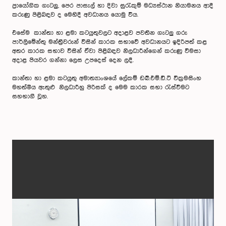
ප්‍රායෝගික ගැටලු, පෙර පාසැල් හා දිවා සුරැකුම් මධ්‍යස්ථාන නියාමනය ආදී
කරුණු පිළිබඳව ද මෙහිදී අවධානය යොමු විය.
එසේම කාන්තා හා ළමා කටයුතුවලට අදාළව පවතින ගැටලු ගරු
පාර්ලිමේන්තු මන්ත්‍රීවරුන් විසින් කාරක සභාවේ අවධානයට ඉදිරිපත් කළ
අතර කාරක සභාව විසින් ඒවා පිළිබඳව නිලධාරීන්ගෙන් කරුණු විමසා
අදාළ පියවර ගන්නා ලෙස උපදෙස් දෙන ලදී.
කාන්තා හා ළමා කටයුතු අමාත්‍යාංශයේ ලේකම් ඩබ්.එම්.ඩී.ටී වික්‍රමසිංහ
මහත්මිය ඇතුළු නිලධාරීහු පිරිසක් ද මෙම කාරක සභා රැස්වීමට
සහභාගී වූහ.