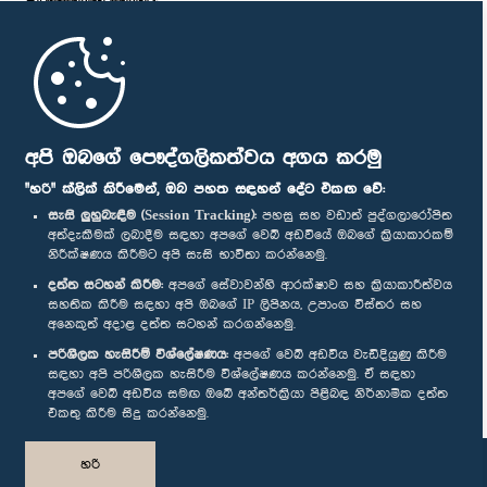
පාර්ලි‌මේන්තුවේ මන්ත්‍රීවරු
මුල් පිටුව
පාර්ලිමේන්තු ජංගම යෙදුම
අපි ඔබගේ පෞද්ගලිකත්වය අගය කරමු
"හරි" ක්ලික් කිරීමෙන්, ඔබ පහත සඳහන් දේට එකඟ වේ:
සැසි ලුහුබැඳීම (Session Tracking):
පහසු සහ වඩාත් පුද්ගලාරෝපිත
අත්දැකීමක් ලබාදීම සඳහා අපගේ වෙබ් අඩවියේ ඔබගේ ක්‍රියාකාරකම්
නිරීක්ෂණය කිරීමට අපි සැසි භාවිතා කරන්නෙමු.
අප හා සම්බන්ධ වී සිටින්න :
දත්ත සටහන් කිරීම:
අපගේ සේවාවන්හි ආරක්ෂාව සහ ක්‍රියාකාරීත්වය
සහතික කිරීම සඳහා අපි ඔබගේ IP ලිපිනය, උපාංග විස්තර සහ
අනෙකුත් අදාළ දත්ත සටහන් කරගන්නෙමු.
සම්මාන
පරිශීලක හැසිරීම් විශ්ලේෂණය:
අපගේ වෙබ් අඩවිය වැඩිදියුණු කිරීම
සඳහා අපි පරිශීලක හැසිරීම විශ්ලේෂණය කරන්නෙමු. ඒ සඳහා
අපගේ වෙබ් අඩවිය සමඟ ඔබේ අන්තර්ක්‍රියා පිළිබඳ නිර්නාමික දත්ත
පෞද්ගලිකත්ව ප්‍රතිපත්තිය
එකතු කිරීම සිදු කරන්නෙමු.
© ශ්‍රී ලංකා පාර්ලි‌මේන්තුව.
හරි
සියලු හිමිකම් ඇවිරිණි.