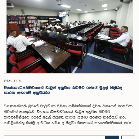
2026-08-07
විගණකාධිපතිවරියගේ වැටුප් අනුමත කිරීමට රජයේ මුදල් පිළිබඳ
කාරක සභාවේ අනුමැතිය
විගණකාධිපති ධුරයේ වැටුප් හා දීමනා සම්බන්ධයෙන් දීර්ඝ වශයෙන් සාකච්ඡා
කිරීමෙන් අනතුරුව, විගණකාධිපතිවරියගේ වැටුප අනුමත කිරීමට
පාර්ලිමේන්තුවේ රජයේ මුදල් පිළිබඳ කාරක සභාව තීරණය කළේය.ඒ ගරු
පාර්ලිමේන්තු මන්ත්‍රී ආචාර්ය හර්ෂ ද සිල්වා මහතාගේ සභාපතිත්වයෙන්, ගරු
නියෝජ්‍ය අමාත්‍යවරුන් වන චතුරංග අබේසිංහ, නිශාන්ත ජයවීර, ගරු
පාර්ලිමේන්තු මන්ත්‍රීවරුන් වන රවී කරුණානායක, නිමල් පලිහේන, විජේසිරි