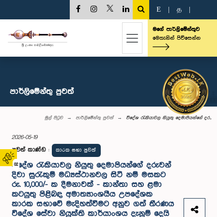
E
|
த
|
මගේ පාර්ලිමේන්තුව
මෙතැනින් පිවිසෙන්න
පාර්ලි‌මේන්තු පුවත්
මුල් පිටුව
පාර්ලි‌මේන්තු පුවත්
විදේශ රැකියාවල නියුතු දෙමාපියන්ගේ දර...
2026-05-19
පුවත් කාණ්ඩ
:
කාරක සභා පුවත්
විදේශ රැකියාවල නියුතු දෙමාපියන්ගේ දරුවන්
02
දිවා සුරැකුම් මධ්‍යස්ථානවල සිටී නම් මසකට
රු. 10,000/- ක දීමනාවක් - කාන්තා සහ ළමා
කටයුතු පිළිබඳ අමාත්‍යාංශයීය උපදේශක
කාරක සභාවේ මැදිහත්වීමට අනුව ගත් තීරණය
විදේශ සේවා නියුක්ති කාර්යාංශය දැනුම් දෙයි