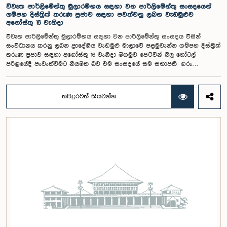
කරුණානායක, රුවන්තිලක ජයකොඩි සහ කදිරවේලු ෂන්මුගම් කුගදාසන් යන
විවෘත පාර්ලිමේන්තු මුලාරම්භය සඳහා වන පාර්ලිමේන්තු සංසදයෙන්
මහත්වරු සහභාගී වූහ.
ගම්පහ දිස්ත්‍රික් තරුණ ප්‍රජාව සඳහා පවත්වනු ලබන වැඩමුළුව
අගෝස්තු 16 වැනිදා
විවෘත පාර්ලිමේන්තු මුලාරම්භය සඳහා වන පාර්ලිමේන්තු සංසදය විසින්
සංවිධානය කරනු ලබන ප්‍රාදේශීය වැඩමුළු මාලාවේ පළමුවැන්න ගම්පහ දිස්ත්‍රික්
තරුණ ප්‍රජාව සඳහා අගෝස්තු 16 වැනිදා මීගමුව ජෙට්වින් බ්ලූ හෝටල්
පරිශ්‍රයේදී පැවැත්වීමට නියමිත බව එම සංසදයේ සම සභාපති ගරු
පාර්ලිමේන්තු මන්ත්‍රී ෂානක්කියන් රාජපුත්තිරන් රාසමාණික්කම් මහතා පැවසීය.ඒ
මහතාගේ ප්‍රධානත්වයෙන් 2026.08.05 දින පැවති එම සංසදයේ රැස්වීමේදී මීට
අදාළ සංවිධාන කටයුතු පිළිබඳව සාකච්ඡා කෙරිණි. තරුණ නියෝජිතයන්ගේ
තවදුරටත් කියවන්න
සහභාගීත්වයෙන් විවෘත පාර්ලිමේන්තු සංකල්පය තවදුරටත් ප්‍රවර්ධනය කිරීමේ
අරමුණින් මෙම වැඩමුළු මාලාව සංවිධානය කෙරෙන අතර සංසදයේ සාමාජික
මන්ත්‍රීවරු මෙන්ම ගම්පහ දිස්ත්‍රික් පාර්ලිමේන්තු මන්ත්‍රීවරුන් ද මෙම අවස්ථාවට
සහභාගී වීමට නියමිතය.මෙම වැඩමුළු මගීන් විශේෂයෙන් තරුණ ප්‍රජාව
පාර්ලිමේන්තු කටයුතු, ව්‍යවස්ථාදායක ක්‍රියාවලිය සහ විවෘත පාර්ලිමේන්තු
මූලධර්ම පිළිබඳ දැනුවත් කිරීම මෙන්ම, පාර්ලිමේන්තුව සහ පුරවැසියන් අතර
සම්බන්ධතාව තවදුරටත් ශක්තිමත් කිරීම ද අපේක්ෂා කෙරේ.මෙම රැස්වීමට
සංසදයේ සාමාජික මන්ත්‍රීවරු සහ වැඩමුළු මාලාව සඳහා අනුග්‍රාහකත්වය
සපයන සංවර්ධන සහකරු වන CII (Coalition for Inclusive Impact)
ආයතනයේ නියෝජිතයෝ එක්ව සිටියහ.මෙම වැඩමුළුව සඳහා සහභාගීවීමට
අපේක්ෂා කරන ගම්පහ දිස්ත්‍රික්කයේ වයස අවු 18 – 35 අතර තරුණ තරුණියන්
https://forms.gle/aVp5UzhLbtPSmVap8 සබැඳිය ඔස්සේ අදාළ පෝරමය
සම්පූර්ණ කොට ලියාපදිංචි විය විය යුතුය.