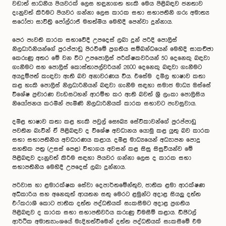
වඩාත් සාධනීය පියවරක් ලෙස හඳුනාගත හැකි මෙය පිළිබඳව ජනතාව
දැනුවත් කිරීමට පියවර ගන්නා ලෙස කාරක සභා සභාපතිනි ගරු අමාත්‍ය
සරෝජා සාවිත්‍රි පෝල්රාජ් මහත්මිය මෙහිදී පෙන්වා දුන්නාය.
පෙර පැවති කාරක සභාවේදී උපදෙස් ලබා දුන් පරිදි පොලිස්
නිලධාරිනියන්ගේ පුරප්පාඩු පිරවීමේ ප්‍රගතිය සම්බන්ධයෙන් මෙහිදි සාකච්ඡා
කෙරුණු අතර මේ වන විට උපපොලිස් පරීක්ෂකවරියන් 50 දෙනෙකු බඳවා
ගැනීමට සහ පොලිස් කොස්තාපල්වරියන් 2600 දෙනෙකු බඳවා ගැනීමට
අයදුම්පත් කැඳවා ඇති බව අනාවරණය විය. එසේම දමිල භාෂාව කතා
කළ හැකි පොලිස් නිලධාරිනියන් බඳවා ගැනීම සඳහා සමාජ මාධ්‍ය ඔස්සේ
විශේෂ ප්‍රචාරණ වැඩසටහන් ආරම්භ කර ඇති බවත් ‍ශ්‍රී ලංකා පොලිසිය
නියෝජනය කරමින් පැමිණි නිලධාරිනියක් කාරක සභාවට පැවසුවාය.
දමිළ භාෂාව කතා කළ හැකි පවුල් සෞඛ්‍ය සේවිකාවන්ගේ පුරප්පාඩු
පවතින බැවින් ඒ පිළිබඳව ද විශේෂ අවධානය යොමු කළ යුතු බව කාරක
සභා සභාපතිනිය අවධාරණය කළාය. දමිළ මාධ්‍යයෙන් අධ්‍යාපන පොදු
සහතික පත්‍ර (උසස් පෙළ) විභාගය අවසන් කළ සිසු සිසුවියන්ව මේ
පිළිබඳව දැනුවත් කිරීම සඳහා පියවර ගන්නා ලෙස ද කාරක සභා
සභාපතිනිය මෙහිදී උපදෙස් ලබා දුන්නාය.
පරිවාස හා ළමාරක්ෂක සේවා දෙපාර්තමේන්තුව, ජාතික ළමා ආරක්ෂණ
අධිකාරිය සහ අනෙකුත් ආයතන සතු මෙරට ළමුන්ට අදාළ සියලු දත්ත
එ්කරාශී කොට ජාතික දත්ත පද්ධතියක් සැකසීමට අදාළ ප්‍රගතිය
පිළිබඳව ද කාරක සභා සභාපතිවරිය කරුණු විමසීම් කළාය. ඩිජිටල්
ආර්ථික අමාත්‍යාංශයේ මැදිහත්වීමෙන් දත්ත පද්ධතියක් සැකසීමේ එම