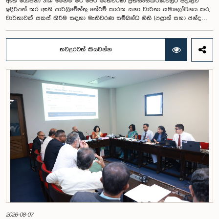
ඇති යෝජනා 31ක් මෙන්ම මීට පෙර මැතිවරණ ප්‍රතිසංස්කරණවලට අදාළව
ඉදිරිපත් කර ඇති පාර්ලිමේන්තු තේරීම් කාරක සභා වාර්තා සමාලෝචනය කර,
වාර්තාවක් සකස් කිරීම සඳහා මැතිවරණ සම්බන්ධ නීති (පළාත් සභා ඡන්ද
විමසීමට අදාළ නීති හැර) සමාලෝචනය කර පාර්ලිමේන්තුවට වාර්තා කිරීම සහ
ඒ පිළිබඳ යෝජනා හා නිර්දේශ ඉදිරිපත් කිරීම සඳහා වන පාර්ලිමේන්තු විශේෂ
කාරක සභාව විසින් විශේෂඥ මණ්ඩලයක් පත් කරන ලදී.ඒ මෙම විශේෂ
තවදුරටත් කියවන්න
කාරක සභාව රාජ්‍ය පරිපාලන, පළාත් සභා සහ පළාත් පාලන ගරු අමාත්‍ය
මහාචාර්ය ඒ.එච්.එම්.එච්. අබයරත්න මහතාගේ සභාපතිත්වයෙන්
පාර්ලිමේන්තුවේදී පසුගියදා රැස් වූ අවස්ථාවේදීය.එහිදී 2004, 2007 සහ 2022
වසරවල පාර්ලිමේන්තු තේරීම් කාරක සභා වාර්තා මෙන්ම පුද්ගලයන් හා
සංවිධාන විසින් ඉදිරිපත් කර ඇති යෝජනා 31ක් පදනම් කර ගනිමින් මැතිවරණ
ප්‍රතිසංස්කරණ සම්බන්ධයෙන් දීර්ඝ ලෙස සාකච්ඡා කෙරිණි.සාකච්ඡාවේදී පළාත්
පාලන මැතිවරණ ක්‍රමය සඳහා මිශ්‍ර මැතිවරණ ක්‍රමයක් හඳුන්වා දීම, සුළු පක්ෂ
හා සුළුතර කණ්ඩායම්වල නියෝජනය තහවුරු කිරීම, කාන්තා නියෝජනය
වැඩිදියුණු කිරීම, විද්‍යුත් ඡන්ද ක්‍රමවේදයක් හඳුන්වා දීම සහ කල්තියා ඡන්දය
ප්‍රකාශ කිරීමේ පහසුකම් සැලසීම ඇතුළු යෝජනා පිළිබඳව අවධානය යොමු
විය. එමෙන්ම විදේශගත ශ්‍රී ලාංකිකයන්ට ඡන්ද අයිතිය ලබාදීම සම්බන්ධයෙන්
වන යෝජනා පිළිබඳව ද සලකා බැලුණු අතර, ඒ සඳහා අවශ්‍ය නීතිමය හා
පරිපාලනමය ප්‍රතිපාදන පිළිබඳ වැඩිදුර අධ්‍යයනය කිරීමේ අවශ්‍යතාව
අවධාරණය කෙරිණි.කාරක සභාව විසින් පත් කළ විශේෂඥ මණ්ඩලය මඟින්
ලැබී ඇති යෝජනා 31 සහ පූර්ව පාර්ලිමේන්තු තේරීම් කාරක සභා වාර්තා
විශ්ලේෂණය කර ප්‍රායෝගික නිර්දේශ සහිත වාර්තාවක් සකස් කිරීමට නියමිත
අතර, එම නිර්දේශ සමාලෝචනය කිරීම සඳහා ඉදිරි කටයුතු සිදු කිරීමට කාරක
සභාව තීරණය කළේය.මෙම රැස්වීමට කාරක සභා සාමාජික ගරු අමාත්‍ය
ආචාර්ය උපාලි පන්නිලගේ මහතා සහ ගරු පාර්ලිමේන්තු මන්ත්‍රීවරුන් වන රවී
2026-08-07