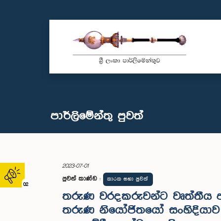
පාර්ලි‌මේන්තු පුවත්
2023-07-01
පුවත් කාණ්ඩ
:
කාරක සභා පුවත්
02
තරුණ වරදකරුවන්ට වෘත්තීය අධ්
තරුණ නියෝජිතයෝ සංහිදියාව