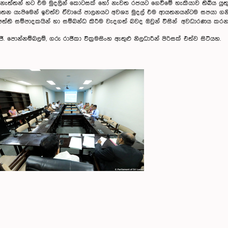
න් හට එම මුදලින් කොටසක් හෝ නැවත රජයට ගෙවිමේ හැකියාව තිබිය යුතු බවත්
යතන යැපිමෙන් ඉවත්ව ඒවායේ පාලනයට අවශ්‍ය මුදල් එම ආයතනයන්ටම සපයා ගනි
රතිපත්ති සම්පාදකයින් හා සම්බන්ධ කිරීම වැදගත් බවද ඔවුන් විසින් අවධාරණය කරන
. පොන්නම්බලම්, ගරු රාජීකා වික්‍රමසිංහ ඇතුළු නිලධාරීන් පිරිසක් එත්ව සිටියහ.