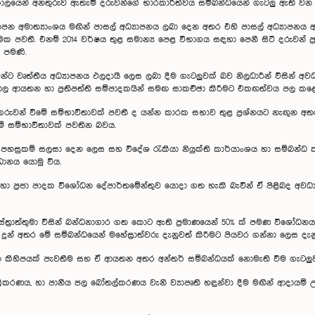
් කාලයෙන් අනතුරුව ඇතැම් දරුවන්ගේ භාරකාරීත්වය සම්බන්ධයෙන් ගැටලු ඇති ව
ාපන අමාත්‍යාංශය මඟින් පාසල් අධ්‍යාපනය ලබා දෙන අතර එහි පාසල් අධ්‍යාපනය 
ක පවතී. එනම් 2014 වර්ෂය තුළ සමාන්‍ය පෙළ විභාගය සඳහා පෙනී සිටි දරුවන් ප්‍ර
 පමණි.
න්ට වෘත්තීය අධ්‍යාපනය ඵලදායී ලෙස ලබා දීම ගැටලුවක් බව නිලධාරීන් විසින් අව
ාල ආයතන හා ප්‍රතිපත්ති සම්පාදකයින් සමඟ සාකච්ඡා කිරීමට එකඟත්වය පල කළ
න් විමේ සම්භාවිතාවක් පවතී ද යන්න කාරක සභාව තුළ ප්‍රශ්නයට නැඟුන අතර ඒ
ේ සම්භාවිතාවක් පවතින බවය.
ය පහසුකම් සලසා දෙන ලෙස සහ විදේශ රැකියා නියුක්ති කාර්යාංශය හා සම්බන්ධ ක
ධානය යොමු විය.
හා ප්‍රජා පාදක විශෝධන දේපාර්තමේන්තුව යොදා ගත හැකි බැවින් ඒ පිළිබද අව
්‍ත්‍රාත්තුමා විසින් බන්ධනාගාර ගත කොට ඇති ප්‍රමාණයෙන් 50% ක් පමණ විශෝධන
් අතර මේ සම්බන්ධයෙන් මහේස්‍රාත්වරු දැනුවත් කිරීමට පියවර ගන්නා ලෙස දැනු
කිහිපයක් පැවතීම සහ ඒ ආයතන අතර අන්තර් සම්බන්ධයක් නොමැති වීම ගැටලුව
ප්‍රතිචක්‍රීකරණය, හා පානීය ජල බෝතල්කරණය වැනි ව්‍යාපෘති හඳුන්වා දීම මඟින් ආදායම