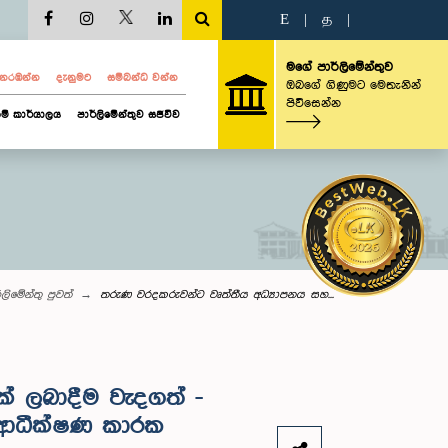
E
|
த
|
මගේ පාර්ලිමේන්තුව
ව නරඹන්න
දැනුමට
සම්බන්ධ වන්න
ඔබගේ ගිණුමට මෙතැනින්
පිවිසෙන්න
ම් කාර්යාලය
පාර්ලිමේන්තුව සජීවීව
්ලි‌මේන්තු පුවත්
තරුණ වරදකරුවන්ට වෘත්තීය අධ්‍යාපනය සහ...
ක් ලබාදීම වැදගත් -
 ආධීක්ෂණ කාරක