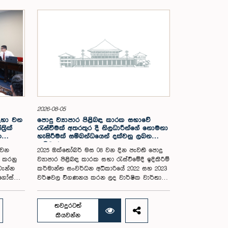
2026-08-05
සඳහා වන
පොදු ව්‍යාපාර පිළිබඳ කාරක සභාවේ
රික්
රැස්වීමක් අතරතුර දී නිලධාරීන්ගේ නොමනා
න
හැසිරීමක් සම්බන්ධයෙන් දක්වනු ලබන
ප්‍රතිචාරය
 වන
2025 ඔක්තෝබර් මස 08 වන දින පැවති පොදු
ය කරනු
ව්‍යාපාර පිළිබඳ කාරක සභා රැස්වීමේදී ඉදිකිරීම්
වැන්න
කර්මාන්ත සංවර්ධන අධිකාරියේ 2022 සහ 2023
අගෝස්තු
වර්ෂවල විගණනය කරන ලද වාර්ෂික වාර්තා
සහ එකී ආයතනයේ වත්මන් කාර්යසාධනය
පිළිබඳ විමර්ශනය කිරීමේදී, එහි අධ්‍යක්ෂ
මන්ත්‍රී
මණ්ඩල සාමාජිකයින් දෙදෙනෙකුගේ හැසිරීම
තවදුරටත්
කම් මහතා
පිළිබඳව පොදු ව්‍යාපාර පිළිබඳ කාරක සභාවේ
කියවන්න
.08.05
අවධානය යොමු ව තිබේ. මෙම රැස්වීම සඳහා