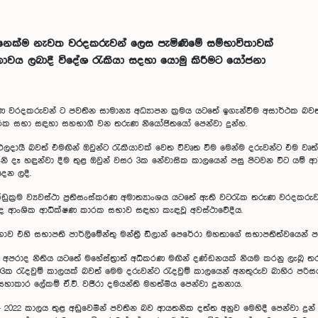
ෙනෙක්ම නැවත වරදකරුවන් ලෙස පැමිණිමේ සම්භාවිතාවක්
තාවය ලබාදී විදේශ රැකියා සදහා යොමු කිරීමට යෝජනා
 වරදකරුවන් ට පවතින සාමාන්‍ය අධ්‍යාපන ක්‍රමය යටතේ ඉගැන්වීම අසාර්ථක බවත්, ඔ
ණ කාරක සභා සඳහා සහභාගී වන තරුණ නියෝජිතයෝ පෙන්වා දුන්හ.
ඵලදායී බවත් එමඟින් ඔවුන්ට රැකියාවක් වෙත විවෘත වීම මෙන්ම දරුවන්ට එම වෘත
වැනි දෑ හඳුන්වා දීම තුළ ඔවුන් වසර 3ක නේවාසික කාලයෙන් පසු පිටවන විට යම්
ෙන ලදී.
්‍රම ව්‍යවස්ථා ප්‍රතිසංස්කරණ අමාත්‍යාංශය යටතේ ඇති වට‍රැක තරුණ වරදකරුවන්
ද ආංශික ආධීක්ෂණ කාරක සභාව සඳහා කැඳවූ අවස්ථාවේදීය.
හි සභාපති පාර්ලිමේන්තු මන්ත්‍රී ඩිලාන් පෙරේරා මහතාගේ සභාපතිත්වයෙන් පසුග
ෙන් අපරාද නිතිය යටතේ මහේස්ත්‍රාත් අධිකරණ මඟින් දණ්ඩනයක් නියම කරනු ල
ක රැදවුම් කාලයක් බවත් මෙම දරුවන්ට රැදවුම් කාලයෙන් අනතුරුව බාහිර පරිස
ාකාර ලේකම් ඒ.වී. වජීරා දමයන්ති මහත්මිය පෙන්වා දුනනාය.
 2022 කාලය තුළ අඩුවෙමින් පවතින බව ආයතනික දත්ත අනුව මෙහිදී පෙන්වා දුන