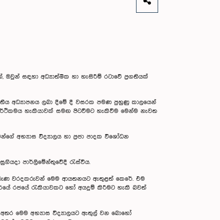
වුන් සඳහා අධ්‍යාත්මික හා හැසිරීම් රටාවේ ප්‍රගතියක්
්තීය අධ්‍යාපනය ලබා දීමේ දී වසරක පමණ පුහුණු කාලයෙන්
 ආර්ථිකමය හැකියාවක් සමඟ පිටවීමට හැකිවීම මෙන්ම නැවත
ගේ අභ්‍යාස විද්‍යාලය හා ප්‍රජා පාදක විශෝධන
ියදා පාර්ලිමේන්තුවේදී රැස්විය.
ැබූ තරුණ වරදකරුවන් මෙම ආයතනයට ඇතුළත් කෙරේ. එම
රයේ රජයේ රැකියාවකට හෝ අයදුම් කිරී‌මට හැකි බවත්
් අතර මෙම අභ්‍යාස විද්‍යාලයට ඇතුල් වන බොහෝ