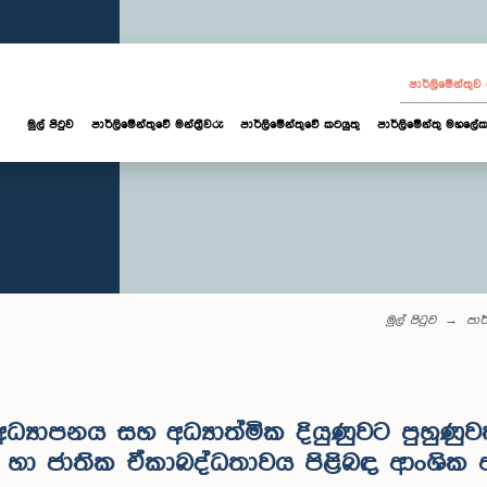
පාර්ලි‌මේන්තු
මුල් පිටුව
පාර්ලි‌මේන්තුවේ මන්ත්‍රීවරු
පාර්ලිමේන්තුවේ කටයුතු
පාර්ලිමේන්තු මහලේක
මුල් පිටුව
පාර
‍යාපනය සහ අධ්‍යාත්මික දියුණුවට පුහුණුව
 හා ජාතික ඒකාබද්ධතාවය පිළිබඳ ආංශික