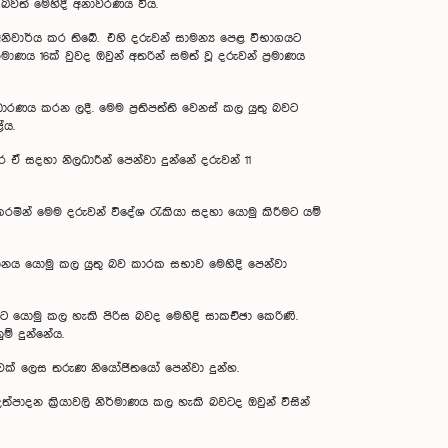
න බවත් මෙහිදී අනාවරණය විය.
අනිවාර්ය කර තිබේ. එහි දරුවන් සාමන්‍ය පෙළ විභාගයට
මාණය 16ක් වුවද ඔවුන් අතරින් සමත් වූ දරුවන් ප්‍රමාණය
ධාරණය කරන ලදී. මෙම ප්‍රතිපත්ති වෙනස් කල යුතු බවට
ේය.
 සදහා නිලධාරීන් පෙන්වා දුන්නේ දරුවන් 11
රමින් මෙම දරුවන් විදේශ රැකියා සදහා යොමු කිරීමට යම්
ධානය යොමු කල යුතු බව කාරක සභාව මෙහිදි පෙන්වා
යට යොමු කල හැකි පිරිස බවද මෙහිදි සාකච්ඡා කෙරිණි.
ම් දුන්නේය.
ක් ලෙස තරුණ නියෝජිතයෝ පෙන්වා දුන්හ.
් උත්පාදන ක්‍රියාවලි නිර්මාණය කල හැකි බවටද ඔවුන් විසින්