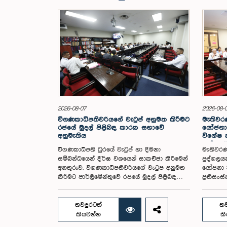
2026-08-07
2026-08-
විගණකාධිපතිවරියගේ වැටුප් අනුමත කිරීමට
මැතිවරණ
රජයේ මුදල් පිළිබඳ කාරක සභාවේ
යෝජනා 
අනුමැතිය
විශේෂ
පත් කර
විගණකාධිපති ධුරයේ වැටුප් හා දීමනා
මැතිවරණ
සම්බන්ධයෙන් දීර්ඝ වශයෙන් සාකච්ඡා කිරීමෙන්
පුද්ගලය
අනතුරුව, විගණකාධිපතිවරියගේ වැටුප අනුමත
යෝජනා 3
කිරීමට පාර්ලිමේන්තුවේ රජයේ මුදල් පිළිබඳ
ප්‍රතිස
කාරක සභාව තීරණය කළේය.ඒ ගරු
පාර්ලිම
පාර්ලිමේන්තු මන්ත්‍රී ආචාර්ය හර්ෂ ද සිල්වා
සමාලෝචන
මහතාගේ සභාපතිත්වයෙන්, ගරු නියෝජ්‍ය
සඳහා මැ
තවදුරටත්
තව
අමාත්‍යවරුන් වන චතුරංග අබේසිංහ, නිශාන්ත
ඡන්ද වි
කියවන්න
ක
ජයවීර, ගරු පාර්ලිමේන්තු මන්ත්‍රීවරුන් වන රවී
කර පාර්