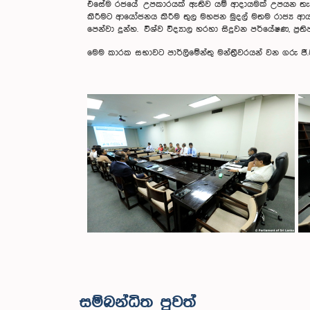
එසේම රජයේ උපකාරයක් ඇතිව යම් ආදායමක් උපයන තැනැත්ත
කිරීමට ආයෝජනය කිරීම තුල මහජන මුදල් මතම රාජ්‍ය ආ
පෙන්වා දුන්හ. විශ්ව විද්‍යාල හරහා සිදුවන පර්යේෂණ, ප්‍
මෙම කාරක සභාවට පාර්ලිමේන්තු මන්ත්‍රීවරයන් වන ගරු ජී.ජී
සම්බන්ධිත පුවත්