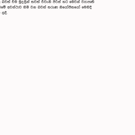
 එම මුදලින් තවත් එවැනි පිරිස් හට මෙවන් ව්‍යාපෘති
මේ අවස්ථාව හිමි වන බවත් තරුණ නියෝජිතයෝ මෙහිදී
 ලදී.