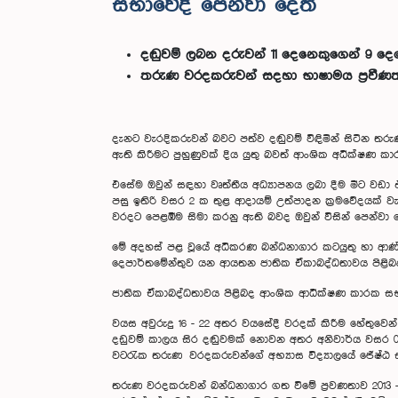
සභාවේදී පෙන්වා දෙති
දඬුවම් ලබන දරුවන් 11 දෙනෙකුගෙන් 9 ද
තරුණ වරදකරුවන් සදහා භාෂාමය ප්‍රවීණ
දැනට වැරදිකරුවන් බවට පත්ව දඬුවම් විඳිමින් සිටින තරුණ
ඇති කිරීමට පුහුණුවක් දිය යුතු බවත් ආංශික අධීක්ෂ
එසේම ඔවුන් සඳහා වෘත්තීය අධ්‍යාපනය ලබා දීම මීට වඩා 
පසු ඉතිරි වසර 2 ක තුළ ආදායම් උත්පාදන ක්‍රමවේදයක් 
වරදට පෙළඹීම සිමා කරනු ඇති බවද ඔවුන් විසින් පෙන්වා ද
මේ අදහස් පළ වූයේ අධිකරණ බන්ධනාගාර කටයුතු හා ආණ්ඩුක
දෙපාර්තමේන්තුව යන ආයතන ජාතික ඒකාබද්ධතාවය පිළිබ
ජාතික ඒකාබද්ධතාවය පිළිබද ආංශික ආධීක්ෂණ කාරක සභාව එ
වයස අවුරුදු 16 - 22 අතර වයසේදී වරදක් කිරීම හේතුව
දඩුවම් කාලය සිර දඬුවමක් නොවන අතර අනිවාර්ය වසර 03
වටරැක තරුණ වරදකරුවන්ගේ අභ්‍යාස විද්‍යාලයේ ජේෂ්ඨ සහ
තරුණ වරදකරුවන් බන්ධනාගාර ගත විමේ ප්‍රවණතාව 2013 -