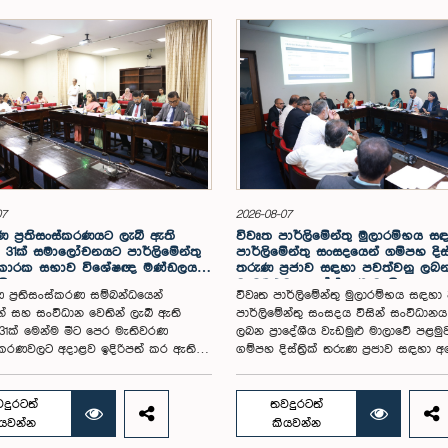
07
2026-08-07
 ප්‍රතිසංස්කරණයට ලැබී ඇති
විවෘත පාර්ලිමේන්තු මුලාරම්භය 
31ක් සමාලෝචනයට පාර්ලිමේන්තු
පාර්ලිමේන්තු සංසදයෙන් ගම්පහ දිස්ත්‍
 කාරක සභාව විශේෂඥ මණ්ඩලයක්
තරුණ ප්‍රජාව සඳහා පවත්වනු ලබ
යි
වැඩමුළුව අගෝස්තු 16 වැනිදා
 ප්‍රතිසංස්කරණ සම්බන්ධයෙන්
විවෘත පාර්ලිමේන්තු මුලාරම්භය සඳහා
න් සහ සංවිධාන වෙතින් ලැබී ඇති
පාර්ලිමේන්තු සංසදය විසින් සංවිධාන
1ක් මෙන්ම මීට පෙර මැතිවරණ
ලබන ප්‍රාදේශීය වැඩමුළු මාලාවේ පළමු
ංස්කරණවලට අදාළව ඉදිරිපත් කර ඇති
ගම්පහ දිස්ත්‍රික් තරුණ ප්‍රජාව සඳහා 
ේන්තු තේරීම් කාරක සභා වාර්තා
16 වැනිදා මීගමුව ජෙට්වින් බ්ලූ හෝටල්
ය කර, වාර්තාවක් සකස් කිරීම
පරිශ්‍රයේදී පැවැත්වීමට නියමිත බව එම
තිවරණ සම්බන්ධ නීති (පළාත් සභා
සංසදයේ සම සභාපති ගරු පාර්ලිමේන්තු 
දුරටත්
තවදුරටත්
මසීමට අදාළ නීති හැර) සමාලෝචනය
ෂානක්කියන් රාජපුත්තිරන් රාසමාණික්
ියවන්න
කියවන්න
ලිමේන්තුවට වාර්තා කිරීම සහ ඒ
පැවසීය.ඒ මහතාගේ ප්‍රධානත්වයෙන් 2026