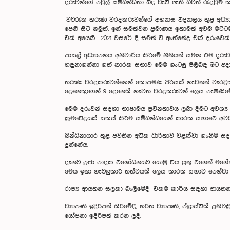
දරුවන්ගේ පවුල් සම්බන්ධතා බිද වැටී ඇති බවත් රැදවුම
වටරැක තරුණ වරදකරුවන්ගේ අභ්‍යාස විද්‍යාලය තුළ අධ්‍ය
පෙනී සිටි නමුත්, ඉන් සමත්වන ප්‍රමාණය ඉතාමත් අවම මට්ටම
එක් අයෙකී. 2021 වසරේ දී සමත් වී ඇත්තේද එක් දරුවෙක්
පාසල් අධ්‍යාපනය අනිවාර්ය කිරිමේ නීතියත් සමඟ එම දරුව
හඳුනාගන්නා ගත් කාරක සභාව මෙම ගැටලු පිලිබඳ මීට අද
තරුණ වරදකරුවන්ගෙන් කොපමණ පිරිසක් නැවතත් වැරදිකරුව
දෙනෙකුගෙන් 9 දෙනෙක් නැවත වරදකරුවන් ලෙස පැමිණිම
මෙම දරුවන් සදහා භාෂාමය ප්‍රවීනතාවය ලබා දීමට අවශ්‍
ක්‍රමවේදයක් සකස් කිරීම සම්බන්ධයෙන් කාරක සභාවේ අව
බන්ධනාගාර තුළ පවතින අධික ධාරිතාව වළක්වා ගැනීම සද
දුන්නේය.
දැනට ප්‍රජා පාදක විශෝධනයට යොමු විය යුතු එහෙත් මහේස
මෙය ඉතා ගැටලුකාරී තත්වයක් ලෙස කාරක සභාව පෙන්වා දුන
රාජ්‍ය ආයතන සලකා බැලීමේදී එකම කාර්ය සඳහා ආයතන 
ව්‍යාපෘති ඉදිරිපත් කිරිමේදී, හරිත ව්‍යාපෘති, ප්ලාස්ටික් 
යෝජනා ඉදිරිපත් කරන ලදී.