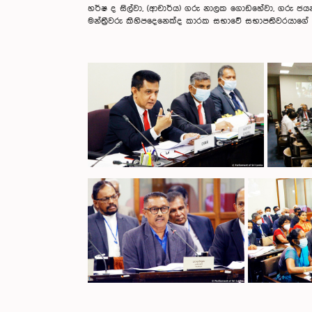
හර්ෂ ද සිල්වා, (ආචාර්ය) ගරු නාලක ගොඩහේවා, ගරු ජය
මන්ත්‍රීවරු කිහිපදෙනෙක්ද කාරක සභාවේ සභාපතිවරයාගේ