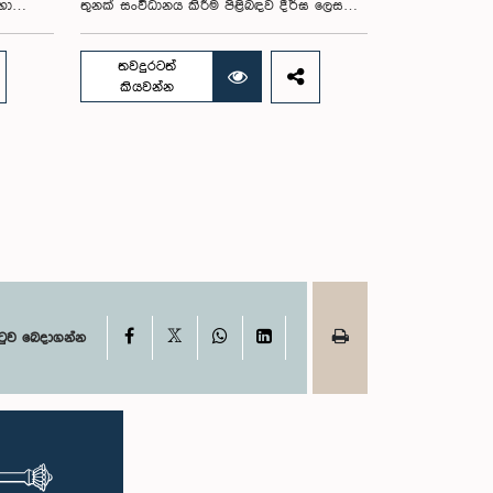
හා
තුනක් සංවිධානය කිරීම පිළිබඳව දීර්ඝ ලෙස
 භාවිත
සාකච්ඡා කෙරිණි. ඒ විවෘත පාර්ලිමේන්තු
ළිබඳ
මුලාරම්භය සඳහා වන පාර්ලිමේන්තු සංසදය
එම
එහි සම සභාපතිවරුන් වන ගරු අමාත්‍ය
තවදුරටත්
්ෂ ද
මහාචාර්ය ක්‍රිෂාන්ත අබේසේන සහ ගරු
කියවන්න
 28
පාර්ලිමේන්තු මන්ත්‍රී ෂානක්කියන් රාජපුත්තිරන්
ථාවේදී
රාසමාණික්කම් යන මහත්වරුන්ගේ
ෝජ්‍ය
ප්‍රධානත්වයෙන් පාර්ලිමේන්තුවේදී පසුගියදා රැස්
වූ අවස්ථාවේදීය .ඒ අනුව, පළමු වැඩමුළුව 2026
ිමේන්තු
අගෝස්තු 08 වැනිදා ගම්පහ දිස්ත්‍රික්කයේදී ද ,
ත්මීන්
දෙවන වැඩමුළුව අගෝස්තු 29 වැනිදා
 සහභාගි
නැගෙනහිර පළාතේදී ද තෙවන වැඩමුළුව
රුන් වන
සැප්තැම්බර් 05 වැනිදා මහනුවරදී ද
ෝන් සහ
පැවැත්වීමට සංසදය එකඟ විය. මෙම වැඩමුළු
්ගගත
මගීන් විශේෂයෙන් තරුණ ප්‍රජාව පාර්ලිමේන්තු
බන්ධ
කටයුතු, ව්‍යවස්ථාදායක ක්‍රියාවලිය සහ විවෘත
ේජය
පාර්ලිමේන්තු මූලධර්ම පිළිබඳ දැනුවත් කිරීම
X
Facebook
WhatsApp
LinkedIn
ටුව බෙදාගන්න
ම්
මෙන්ම, පාර්ලිමේන්තුව සහ පුරවැසියන් අතර
ශය
සම්බන්ධතාව තවදුරටත් ශක්තිමත් කිරීම
ාවරණය
අපේක්ෂා කෙරේ.එසේම, සංසදයේ සාමාජිකයන්
ිවැය
සඳහා ඉන්දියාවේ විවෘත පාර්ලිමේන්තු භාවිතයන්
ී
සහ මහජන සහභාගීත්වය පිළිබඳ අත්දැකීම්
ට තුළ
අධ්‍යයනය කිරීමේ අරමුණින් අධ්‍යයන චාරිකාවක්
ඳහා මෙම
සංවිධානය කිරීම පිළිබඳව ද මෙහිදී සාකච්ඡා
 කාරක
කෙරිණි. මෙම රැස්වීමට සංසදයේ සාමාජික