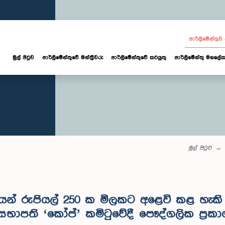
පාර්ලි‌මේන්තු
මුල් පිටුව
පාර්ලි‌මේන්තුවේ මන්ත්‍රීවරු
පාර්ලිමේන්තුවේ කටයුතු
පාර්ලිමේන්තු මහලේක
මුල් පිටුව
ෙන් රුපියල් 250 ක මිලකට අළෙවි කළ හැකි
පති ‘කෝප්’ කමිටුවේදී පෞද්ගලික ප්‍රකාශ