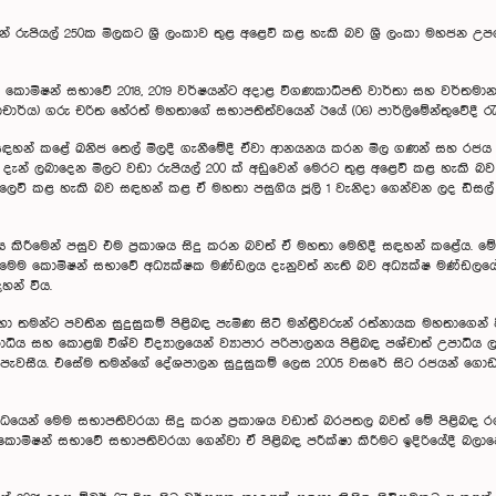
යෙන් රුපියල් 250ක මිලකට ශ්‍රී ලංකාව තුළ අළෙවි කළ හැකි බව ශ්‍රී ලංකා ම
කොමිෂන් සභාවේ 2018, 2019 වර්ෂයන්ට අදාළ විගණකාධිපති වාර්තා සහ වර්තමාන ක
හාචාර්ය) ගරු චරිත හේරත් මහතාගේ සභාපතිත්වයෙන් ඊයේ (06) පාර්ලිමේන්තුවේදී රැස
 සඳහන් කළේ ඛනිජ තෙල් මිලදී ගැනීමේදී ඒවා ආනයනය කරන මිල ගණන් සහ රජය අය
සල් දැන් ලබාදෙන මිලට වඩා රුපියල් 200 ක් අඩුවෙන් මෙරට තුළ අළෙවි කළ හැකි
ුළ අලෙවි කළ හැකි බව සඳහන් කළ ඒ මහතා පසුගිය ජූලි 1 වැනිදා ගෙන්වන ලද ඩීසල
ය කිරීමෙන් පසුව එම ප්‍රකාශය සිදු කරන බවත් ඒ මහතා මෙහිදී සඳහන් කළේය. මේ
බඳව මෙම කොමිෂන් සභාවේ අධ්‍යක්ෂක මණ්ඩලය දැනුවත් නැති බව අධ්‍යක්ෂ මණ්ඩලයේ
හන් විය.
මන්ට පවතින සුදුසුකම් පිළිබඳ පැමිණ සිටි මන්ත්‍රීවරුන් රත්නායක මහතාගෙන් විම
 උපාධිය සහ කොළඹ විශ්ව විද්‍යාලයෙන් ව්‍යාපාර පරිපාලනය පිළිබඳ පශ්චාත් උපා
හතා පැවසීය. එසේම තමන්ගේ දේශපාලන සුදුසුකම් ලෙස 2005 වසරේ සිට රජයන් 
ධයෙන් මෙම සභාපතිවරයා සිදු කරන ප්‍රකාශය වඩාත් බරපතල බවත් මේ පිළිබඳ ර
ොමිෂන් සභාවේ සභාපතිවරයා ගෙන්වා ඒ පිළිබඳ පරීක්ෂා කිරීමට ඉදිරියේදී බල