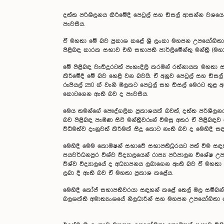
දත්ත පරිශීලනය කිරීමේදී පෙට්‍රල් සහ ඩීසල් ආසන්න වශ
පැවසීය.
ඒ මහතා මේ බව ප්‍රකාශ කළේ ශ්‍රී ලංකා මහජන උපයෝගිතා 
පිළිබඳ කාරක සභාව එහි සභාපති පාර්ලිමේන්තු මන්ත්‍රී (ම
මේ පිළිබඳ වැඩිදුරටත් පැහැදිලි කරමින් රත්නායක මහතා
කිරීමේදී මේ බව හෙළි වන බවයි. ඒ අනුව පෙට්‍රල් සහ ඩී
රුපියල් 250 ක් වැනි මිලකට පෙට්‍රල් සහ ඩීසල් මෙරට ත
කොටගෙන ඇති බව ද පැවසීය.
මෙය තමන්ගේ පෞද්ගලික ප්‍රකාශයක් බවත්, දත්ත පරිශීලන
බව පිළිබඳ පැමිණ සිටි මන්ත්‍රීවරුන් විමසූ අතර ඒ පිළි
විධිමත්ව දැනුවත් කිරීමක් සිදු කොට නැති බව ද මෙහිදී සඳ
මෙහිදී මෙම කොමිෂන් සභාවේ සභාපතිධූරයට පත් වීම සඳහා ත
ජයවර්ධනපුර විශ්ව විද්‍යාලයෙන් රාජ්‍ය පරිපාලන විශේෂ
විශ්ව විද්‍යාලයේ ද අධ්‍යාපනය ලබාගෙන ඇති බව ඒ ම
ලබා දී ඇති බව ඒ මහතා ප්‍රකාශ කළේය.
මෙහිදී කෝප් සභාපතිවරයා සඳහන් කළේ තෙල් මිල සම්බන්
බලශක්ති අමාත්‍යංශයේ නිලධාරීන් සහ මහජන උපයෝගිතා ක