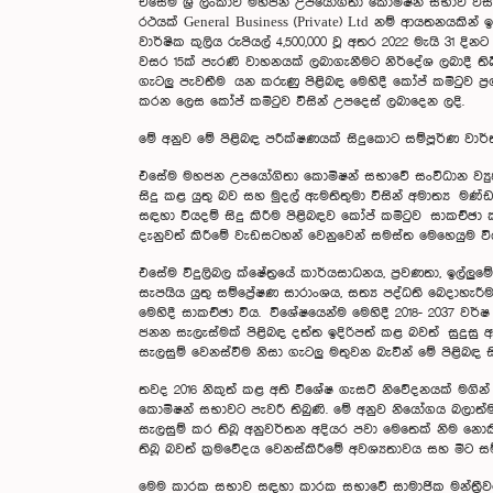
එසේම ශ්‍රී ලංකාව මහජන උපයෝගිතා කොමිෂන් සභාව විසින්
රථයක් General Business (Private) Ltd නම් ආයතනයකින
වාර්ෂික කුලිය රුපියල් 4,500,000 වූ අතර 2022 මැයි 31 
වසර 15ක් පැරණි වාහනයක් ලබාගැනීමට නිර්දේශ ලබාදී තිබ
ගැටලු පැවතීම යන කරුණු පිළිබඳ මෙහිදී කෝප් කමිටුව ප
කරන ලෙස කෝප් කමිටුව විසින් උපදෙස් ලබාදෙන ලදි.
මේ අනුව මේ පිළිබඳ පරීක්ෂණයක් සිදුකොට සම්පූර්ණ වා
එසේම මහජන උපයෝගිතා කොමිෂන් සභාවේ සංවිධාන ව්‍යුහය
සිදු කළ යුතු බව සහ මුදල් ඇමතිතුමා විසින් අමාත්‍ය 
සඳහා වියදම් සිදු කිරීම පිළිබඳව කෝප් කමිටුව සාකච්ඡ
දැනුවත් කිරීමේ වැඩසටහන් වෙනුවෙන් සමස්ත මෙහෙයුම විය
එසේම විදුලිබල ක්ෂේත්‍රයේ කාර්යසාධනය, ප්‍රවණතා, ඉල්
සැපයිය යුතු සම්ප්‍රේෂණ සාරාංශය, සත්‍ය පද්ධති බෙදාහ
මෙහිදී සාකච්ඡා විය. විශේෂයෙන්ම මෙහිදී 2018- 2037 වර
ජනන සැලැස්මක් පිළිබඳ දත්ත ඉදිරිපත් කළ බවත් සුදුසු 
සැලසුම් වෙනස්වීම නිසා ගැටලු මතුවන බැවින් මේ පිළිබඳ 
තවද 2016 නිකුත් කළ අති විශේෂ ගැසට් නිවේදනයක් මගින් ස
කොමිෂන් සභාවට පැවරී තිබුණි. මේ අනුව නියෝගය බලාත්ම
සැලසුම් කර තිබූ අනුවර්තන අදියර පවා මෙතෙක් නිම නොකි
තිබූ බවත් ක්‍රමවේදය වෙනස්කිරීමේ අවශ්‍යතාවය සහ මීට 
මෙම කාරක සභාව සඳහා කාරක සභාවේ සාමාජික මන්ත්‍රීවරු ල