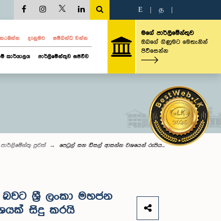
E
|
த
|
මගේ පාර්ලිමේන්තුව
ව නරඹන්න
දැනුමට
සම්බන්ධ වන්න
ඔබගේ ගිණුමට මෙතැනින්
පිවිසෙන්න
ම් කාර්යාලය
පාර්ලිමේන්තුව සජීවීව
පාර්ලි‌මේන්තු පුවත්
පෙට්‍රල් සහ ඩීසල් ආසන්න වශයෙන් රුපිය...
 බවට ශ්‍රී ලංකා මහජන
යක් සිදු කරයි