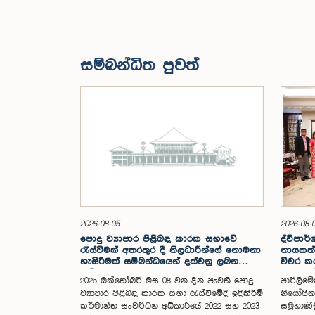
සම්බන්ධිත පුවත්
2026-08-05
2026-08-
පොදු ව්‍යාපාර පිළිබඳ කාරක සභාවේ
ද්විපාර්
රැස්වීමක් අතරතුර දී නිලධාරීන්ගේ නොමනා
නායකත්
හැසිරීමක් සම්බන්ධයෙන් දක්වනු ලබන
විවර කරම
ප්‍රතිචාරය
සංසදයේ
2025 ඔක්තෝබර් මස 08 වන දින පැවති පොදු
පාර්ලිමේ
අවසන් 
ව්‍යාපාර පිළිබඳ කාරක සභා රැස්වීමේදී ඉදිකිරීම්
නියෝජිත 
කර්මාන්ත සංවර්ධන අධිකාරියේ 2022 සහ 2023
සමූහාණ්