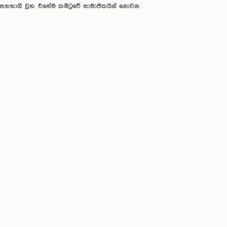
 සහභාගී වූහ. එසේම කමිටුවේ සාමාජිකයින් නොවන