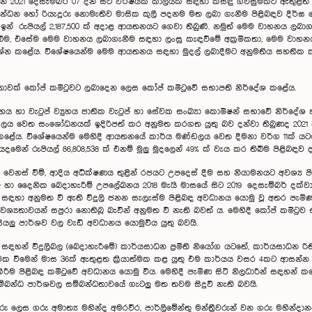
 2021 දෙසැම්බර් 07 දින සිට වර්ෂයක කාලයක් සඳහා කිසිඳු ගිවිසුමකට ඇතුළත් 
් ඉන්ධන හෝ රියැදුරු නොමැතිව මාසික කුලී පදනම මත ලබා ගැනීම පිළිබඳව දීර්ඝ
දිනට ඉන් රුපියල් 2,187,500 ක් අදාළ ආයතනයට ගෙවා තිබුණි. නමුත් මෙම වාහනය ලබා
ීම, එසේම මෙම වාහනය ලබාගැනීම සඳහා ලංසු කැඳවීමේ අක්‍රමිකතා, මෙම වාහනය වෙ
්‍රශ්න කළේය. විශේෂයෙන්ම මෙම ආයතනය සඳහා මුදල් ලබාදීමට අනුමතිය සහතික ක
ර්තාවක් කෝප් කමිටුවට ලබාදෙන ලෙස කෝප් කමිටුවේ සභාපති නිර්දේශ කළේය.
 හා වැටුප් ව්‍යුහය ජාතික වැටුප් හා සේවක සංඛ්‍යා කොමිෂන් සභාවේ නිර්ද
මණ්ඩලය වෙත සංශෝධනයක් ඉදිරිපත් කර අනුමත කරගත යුතු බව දන්වා තිබුණද 2021
ා කළේය. විශේෂයෙන්ම මෙහිදී ආයතනයේ කාර්ය මණ්ඩලය වෙත දීමනා වර්ග 11ක් යටත
දමෙන් රුපියල් 86,808,538 ක් එනම් මුලු මුදලෙන් 49% ක් වැය කර තිබීම පිළිබ
ලුමේ වෙනස් වීම්, ආදිය අධීක්ෂණය තුළින් රජයට උපදෙස් දීම සහ නියාමනයට අවශ්
ැරීම හා දෛනික බෙදාහැරීම් උපලේඛනය 2018 මැයි මාසයේ සිට 2019 දෙසැම්බර් දක
්ෂ සඳහා අනුමත වී ඇති විදුලි ජනන සැලැස්ම පිළිබඳ අවධානය යොමු වූ අතර පැමි
අවශ්‍යතාවයන් සපුරා නොතිබූ බැවින් අනුමත වී නැති බවත් ය. මෙහිදී කෝප් කමි
සියලු පාර්ශව වල වැඩි අවධානය යොමුවිය යුතු බවයි.
ඳහන් විදුලිබල (බෙදාහැරීමේ) කාර්යසාධන ප්‍රමිති නියෝග යටතේ, කාර්යසාධන රිති
ක වීමෙන් මාස 36ක් ඇතුළත ක්‍රියාත්මක කළ යුතු එම කාර්යය වසර 4කට ආසන්න ක
රීම පිළිබඳ කමිටුවේ අවධානය යොමු විය. මෙහිදී පැමිණ සිටි නිලධාරීන් සඳහන් 
සම්බන්ධ පාර්ශවල සම්බන්ධතාවයේ ගැටලු මත තවම සිදුවී නැති බවයි.
ෙස ගරු අමාත්‍ය මහින්ද අමරවීර, පාර්ලිමේන්තු මන්ත්‍රීවරුන් වන ගරු මහින්දානන