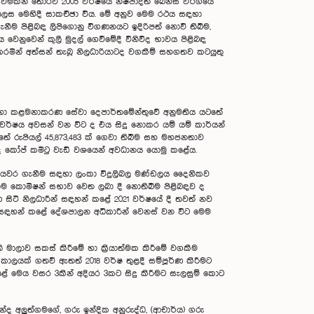
වීමකින් තොරව 2005 වර්ෂයේ නිෂ්පාදිත බෙන්ස් වර්ගයේ
 ලෙස මෙහිදී සාකච්ඡා විය. මේ අනුව මෙම රථය සඳහා
ගැනීම පිළිබඳ ලිපිගොනු විගණනයට ඉදිරිපත් නොවී තිබීම,
නුවෙන් කුලී මුදල් ගෙවීමේදී විනිවිද භාවය පිළිබඳ
රමින් අත්සන් තැබූ නිලධාරියාටද වගකීම් සහගතව කටයුතු
ේශ හා කළමනාකරණ සේවා දෙපාර්තමේන්තුවේ අනුමතිය යටතේ
 වර්ෂය අවසන් වන විට ද එය සිදු නොකර යම් යම් කාර්යන්
ේ රුපියල් 45,873,483 ක් ගෙවා තිබීම සහ මහජනතාව
ඳව ද කෝප් කමිටු වැඩි වශයෙන් අවධානය යොමු කළේය.
‍ය පියවර ගැනීම සඳහා ලංකා විදුලිබල මණ්ඩලය දෛනිකව
්වාම කොමිෂන් සභාව වෙත ලබා දී නොතිබීම පිළිබඳව ද
ණ සිටි නිලධාරීන් සඳහන් කළේ 2021 වර්ෂයේ දී තවත් නව
ටුව සඳහන් කළේ දේශපාලන අධිකාරීන් වෙනස් වන විට මෙම
 මාලාව සකස් කිරීමේ හා ක්‍රියාත්මක කිරීමේ වගකීම
ාලයක් ගතවී ඇතත් 2018 වර්ෂ තුළදී සම්පූර්ණ කිරීමට
කළේ මෙය වසර 3කින් අදියර 3කට සිදු කිරීමට සැලසුම් කොට
්ද අලුත්ගමගේ, ගරු ඉන්දික අනුරුද්ධ, (ආචාර්ය) ගරු