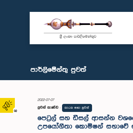
පාර්ලි‌මේන්තු පුවත්
2022-07-07
පුවත් කාණ්ඩ
:
කාරක සභා පුවත්
02
පෙට්‍රල් සහ ඩීසල් ආසන්න වශය
උපයෝගීතා කොමිෂන් සභාවේ සභා