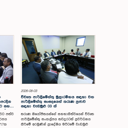
2026-08-03
න
විවෘත පාර්ලිමේන්තු මුලාරම්භය සඳහා වන
පෙරදිග
පාර්ලිමේන්තු සංසදයෙන් තරුණ ප්‍රජාව
න්ට සහන
සඳහා වැඩමුළු 03 ක්
යල්
ාවට පත්ව
තරුණ නියෝජිතයන්ගේ සහභාගීත්වයෙන් විවෘත
ේ මුදල්
 රජය
පාර්ලිමේන්තු සංකල්පය තවදුරටත් ප්‍රවර්ධනය
71.7ක
කිරීමේ අරමුණින් ප්‍රාදේශීය මට්ටමේ වැඩමුළු