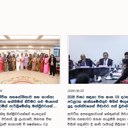
04
2026-08-03
ශ්වික සහයෝගිතාව සහ කාන්තා
2026 වසර සඳහා වන අංක 03 දර
වය ශක්තිමත් කිරීමට නව මංපෙත්
පරිපූරක ඇස්තමේන්තුව මගින් මැද
ින් පාර්ලිමේන්තු මන්ත්‍රීවරියන්ගේ
යුද තත්ත්වයෙන් පීඩාවට පත් වූව
 නිල චීන සංචාරය සාර්ථකව
සැලසීම සඳහා වෙන් කරන ලද රුපි
න්තු මන්ත්‍රීවරියන්ගේ සංසදයේ
ආර්ථික අපහසුතාවයන් හේතුවෙන් පීඩ
වෙයි
බිලියන 71.7ක සහන පැකේජයට රජය
පිරිසක්, ශ්‍රී ලංකාවේ, මහජන චීන
සිටින ජනතාවට සහන සැලසීම සඳහා
පිළිබඳ කාරක සභාවේ අනුමැතිය
ඩුවේ තානාපති චී ෂෙන්හොං (Qi
විසින් හඳුන්වා දී ඇති රුපියල් බිලියන 