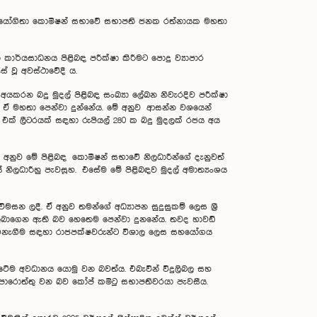
හජන උපයෝගිතා කොමිෂන් සභාවේ සභාපති ජනක රත්නායක මහතා
ාර්යසාධනය පිළිබඳ පරීක්ෂා කිරීමට පොදු ව්‍යාපාර
් වූ අවස්ථාවේදී ය.
කරන බදු මුදල් පිළිබඳ සංඛ්‍යා ලේඛන නිවැරදිව පරීක්ෂා
 බව ඒ මහතා පෙන්වා දුන්නේය. මේ අනුව ආසන්න වශයෙන්
් එක් ලීටරයක් සඳහා රුපියල් 280 ක බදු මුදලක් රජය අය
 අනුව මේ පිළිබඳ කොමිෂන් සභාවේ නිලධාරීන්ගේ දැනුවත්
 නිලධාරීහු පැවසූහ. එසේම මේ පිළිබඳව මුදල් අමාත්‍යංශය
සන ලදී. ඒ අනුව තමන්ගේ අධ්‍යාපන සුදුසුකම් ලෙස ශ්‍රී
ධිය ලබාගෙන ඇති බව හෙතෙම පෙන්වා දුනනේය. තවද හාවඩ්
ගොඩනැගීම සඳහා රාජපක්ෂවරුන්ට විශාල ලෙස සහයෝගය
ටේම අවධානය යොමු වන බවත්ය. එබැවින් විදුලිබල සහ
ාපොරොත්තු වන බව කෝප් කමිටු සභාපතිවරයා පැවසීය.