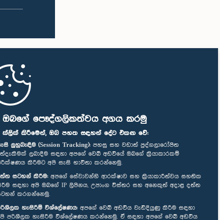
න 71.7 ක
මන්ත්‍රීවරු සහ වැඩමුළු සඳහා අනුග්‍රාහකත්වය
ත වන
සපයන සංවර්ධන සහකරු වන CII (Coalition
ලබා දෙන
for Inclusive Impact) ආයතනයේ නියෝජිතයෝ
ඳහා වන
එක්ව සිටියහ.
රන ලද
ේල් මාසයේ
ෙකුත්
තේ වතු
ධීවර
 අඩුවී
පූරණය
ියල්
න දින
ි ඔබගේ පෞද්ගලිකත්වය අගය කරමු
ය කරන
" ක්ලික් කිරීමෙන්, ඔබ පහත සඳහන් දේට එකඟ වේ:
න් ද
නීමේ
ැසි ලුහුබැඳීම (Session Tracking):
පහසු සහ වඩාත් පුද්ගලාරෝපිත
ත්දැකීමක් ලබාදීම සඳහා අපගේ වෙබ් අඩවියේ ඔබගේ ක්‍රියාකාරකම්
ීම් නැවත
ිරීක්ෂණය කිරීමට අපි සැසි භාවිතා කරන්නෙමු.
.සමස්ත
ත්ත සටහන් කිරීම:
අපගේ සේවාවන්හි ආරක්ෂාව සහ ක්‍රියාකාරීත්වය සහතික
 ලබන්නේ
ිරීම සඳහා අපි ඔබගේ IP ලිපිනය, උපාංග විස්තර සහ අනෙකුත් අදාළ දත්ත
වෙන් කරන
ටහන් කරගන්නෙමු.
 500 ක
ොකළ
රිශීලක හැසිරීම් විශ්ලේෂණය:
අපගේ වෙබ් අඩවිය වැඩිදියුණු කිරීම සඳහා
 වන විට
පි පරිශීලක හැසිරීම විශ්ලේෂණය කරන්නෙමු. ඒ සඳහා අපගේ වෙබ් අඩවිය