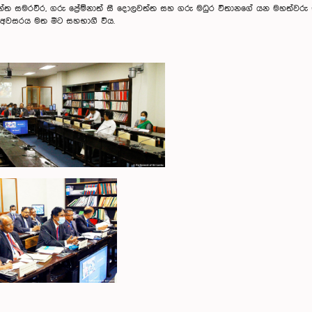
න්ත සමරවීර, ගරු ප්‍රේම්නාත් සී දොලවත්ත සහ ගරු මධුර විතානගේ යන මහත්වරු
 අවසරය මත මීට සහභාගී විය.