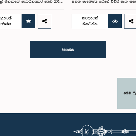
ng) මහතාගේ ආරාධනයකට අනුව 2026
සහන පැකේජය යටතේ විවිධ අංශ සඳ
සිට අගෝස්තු 02 දක්වා චීනයේ සිදු කළ
වෙන්කර ඇති ප්‍රතිපාදන සහ එම මුදල්
චාරය සාර්ථකව අවසන් කළහ.මෙම
කරන ආකාරය පිළිබඳව රජයේ මුදල් පි
 පිරිසට කාන්තා හා ළමා කටයුතු ගරු
කාරක සභාවේ අවධානය යොමු විය.ඒ 
දුරටත්
තවදුරටත්
සරෝජා සාවිත්‍රි පෝල්රාජ් මහත්මිය
කාරක සභාව එහි සභාපති ආචාර්ය හර
ියවන්න
කියවන්න
ය ලබා දුන් අතර, ගරු පාර්ලිමේන්තු
සිල්වා මහතාගේ ප්‍රධානත්වයෙන් පසුගිය
වරියන් වන රෝහිණී කුමාරි විජේරත්න,
වැනිදා පාර්ලිමේන්තුවේදී රැස් වූ අවස්
මංගා, නීතිඥ නිලන්ති කොට්ටහච්චි,
ය. මෙම කාරක සභා රැස්වීමට ගරු නිය
.එස්. චතුරි ගංගානි, නීතිඥ නිලුෂා
අමාත්‍යවරුන් වන ආචාර්ය කෞෂල්‍යා
සියල්ල
 ගමගේ, නීතිඥ තුෂාරි ජයසිංහ, නීතිඥ
ආරියරත්න, නිශාන්ත ජයවීර, ගරු පාර්ල
තිලකරත්න, ඒ.එම්.එම්.එම්. රත්වත්තේ
මන්ත්‍රී රවී කරුණානායක යන මහත්ම මහ
ඥ ගීතා හේරත් යන මහත්මීහු ඇතුළත්
සහ අදාළ රාජ්‍ය ආයතනවල නිලධාරීහු
ෙන්ම, පාර්ලිමේන්තුවේ මහ ලේකම් සහ
වූහ. එසේම, ගරු පාර්ලිමේන්තු මන්ත්‍රීව
න්තු මන්ත්‍රීවරියන්ගේ සංසදයේ ලේකම්
නීතීඥ චිත්‍රාල් ප්‍රනාන්දු, තිලිණ සමරක
රෝහණදීර මහත්මිය සහ ශ්‍රී ලංකා
විරේසිරි බස්නායක යන මහත්වරු මාර
ේන්තුවේ සන්දාන ප්‍රොටෝකෝල අංශයේ
ක්‍රමය ඔස්සේ මෙම කාරක සභාවට සම්
ේන්තු නිලධාරී ලහිරු පතිරණගේ මහතා ද
වූහ.රුපියල් බිලියන 71.7 ක සහන පැක
මෙම පි
ාරයට සහභාගි වූහ.චීනයේ ගුවැන්ඩොං
යටතේ වැඩිම ප්‍රතිපාදන ප්‍රමාණයක් එන
ෙන්සෙන් (Shenzhen) සහ ගුවැන්ෂෝ
රුපියල් බිලියන 52.8 ක් ඛනිජ තෙල් අං
ou) නගර කේන්ද්‍ර කරගනිමින් පැවති
සඳහා වෙන් කර ඇති බව මෙහිදී අන
සටහන තුළ නිල හමුවීම්, අධ්‍යයන
විය. ඉන්ධන සමාගම්වල ගොඩබෑමේ පිර
ආයතනික සංචාර සහ සංස්කෘතික
ඉහළ යාම හේතුවෙන් ඉන්ධන අලෙවියේද
් රැසකට නියෝජිත පිරිස සහභාගි
ඇතිවිය හැකි පාඩු සහ ඒ හේතුවෙන් ර
හරහා චීනයේ සංවර්ධන අත්දැකීම්,
ඉන්ධන හිඟයක් ඇතිවීම වැළැක්වීම ස
ාදන පරිසර පද්ධති සහ පාලන
සහනය ලබා දුන් බව නිලධාරීන් විසින්