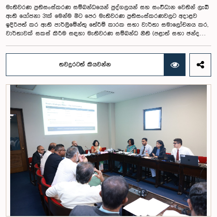
සභාවේ සභාපති යෝජනා කළේය.
මැතිවරණ ප්‍රතිසංස්කරණ සම්බන්ධයෙන් පුද්ගලයන් සහ සංවිධාන වෙතින් ලැබී
ඇති යෝජනා 31ක් මෙන්ම මීට පෙර මැතිවරණ ප්‍රතිසංස්කරණවලට අදාළව
ඉදිරිපත් කර ඇති පාර්ලිමේන්තු තේරීම් කාරක සභා වාර්තා සමාලෝචනය කර,
වාර්තාවක් සකස් කිරීම සඳහා මැතිවරණ සම්බන්ධ නීති (පළාත් සභා ඡන්ද
විමසීමට අදාළ නීති හැර) සමාලෝචනය කර පාර්ලිමේන්තුවට වාර්තා කිරීම සහ
ඒ පිළිබඳ යෝජනා හා නිර්දේශ ඉදිරිපත් කිරීම සඳහා වන පාර්ලිමේන්තු විශේෂ
කාරක සභාව විසින් විශේෂඥ මණ්ඩලයක් පත් කරන ලදී.ඒ මෙම විශේෂ
තවදුරටත් කියවන්න
කාරක සභාව රාජ්‍ය පරිපාලන, පළාත් සභා සහ පළාත් පාලන ගරු අමාත්‍ය
මහාචාර්ය ඒ.එච්.එම්.එච්. අබයරත්න මහතාගේ සභාපතිත්වයෙන්
පාර්ලිමේන්තුවේදී පසුගියදා රැස් වූ අවස්ථාවේදීය.එහිදී 2004, 2007 සහ 2022
වසරවල පාර්ලිමේන්තු තේරීම් කාරක සභා වාර්තා මෙන්ම පුද්ගලයන් හා
සංවිධාන විසින් ඉදිරිපත් කර ඇති යෝජනා 31ක් පදනම් කර ගනිමින් මැතිවරණ
ප්‍රතිසංස්කරණ සම්බන්ධයෙන් දීර්ඝ ලෙස සාකච්ඡා කෙරිණි.සාකච්ඡාවේදී පළාත්
පාලන මැතිවරණ ක්‍රමය සඳහා මිශ්‍ර මැතිවරණ ක්‍රමයක් හඳුන්වා දීම, සුළු පක්ෂ
හා සුළුතර කණ්ඩායම්වල නියෝජනය තහවුරු කිරීම, කාන්තා නියෝජනය
වැඩිදියුණු කිරීම, විද්‍යුත් ඡන්ද ක්‍රමවේදයක් හඳුන්වා දීම සහ කල්තියා ඡන්දය
ප්‍රකාශ කිරීමේ පහසුකම් සැලසීම ඇතුළු යෝජනා පිළිබඳව අවධානය යොමු
විය. එමෙන්ම විදේශගත ශ්‍රී ලාංකිකයන්ට ඡන්ද අයිතිය ලබාදීම සම්බන්ධයෙන්
වන යෝජනා පිළිබඳව ද සලකා බැලුණු අතර, ඒ සඳහා අවශ්‍ය නීතිමය හා
පරිපාලනමය ප්‍රතිපාදන පිළිබඳ වැඩිදුර අධ්‍යයනය කිරීමේ අවශ්‍යතාව
අවධාරණය කෙරිණි.කාරක සභාව විසින් පත් කළ විශේෂඥ මණ්ඩලය මඟින්
ලැබී ඇති යෝජනා 31 සහ පූර්ව පාර්ලිමේන්තු තේරීම් කාරක සභා වාර්තා
විශ්ලේෂණය කර ප්‍රායෝගික නිර්දේශ සහිත වාර්තාවක් සකස් කිරීමට නියමිත
අතර, එම නිර්දේශ සමාලෝචනය කිරීම සඳහා ඉදිරි කටයුතු සිදු කිරීමට කාරක
සභාව තීරණය කළේය.මෙම රැස්වීමට කාරක සභා සාමාජික ගරු අමාත්‍ය