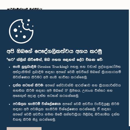
පාර්ලි‌මේන්තුවේ මන්ත්‍රීවරු
මුල් පිටුව
පාර්ලිමේන්තු ජංගම යෙදුම
අපි ඔබගේ පෞද්ගලිකත්වය අගය කරමු
"හරි" ක්ලික් කිරීමෙන්, ඔබ පහත සඳහන් දේට එකඟ වේ:
සැසි ලුහුබැඳීම (Session Tracking):
පහසු සහ වඩාත් පුද්ගලාරෝපිත
අත්දැකීමක් ලබාදීම සඳහා අපගේ වෙබ් අඩවියේ ඔබගේ ක්‍රියාකාරකම්
නිරීක්ෂණය කිරීමට අපි සැසි භාවිතා කරන්නෙමු.
අප හා සම්බන්ධ වී සිටින්න :
දත්ත සටහන් කිරීම:
අපගේ සේවාවන්හි ආරක්ෂාව සහ ක්‍රියාකාරීත්වය
සහතික කිරීම සඳහා අපි ඔබගේ IP ලිපිනය, උපාංග විස්තර සහ
අනෙකුත් අදාළ දත්ත සටහන් කරගන්නෙමු.
සම්මාන
පරිශීලක හැසිරීම් විශ්ලේෂණය:
අපගේ වෙබ් අඩවිය වැඩිදියුණු කිරීම
සඳහා අපි පරිශීලක හැසිරීම විශ්ලේෂණය කරන්නෙමු. ඒ සඳහා
අපගේ වෙබ් අඩවිය සමඟ ඔබේ අන්තර්ක්‍රියා පිළිබඳ නිර්නාමික දත්ත
පෞද්ගලිකත්ව ප්‍රතිපත්තිය
එකතු කිරීම සිදු කරන්නෙමු.