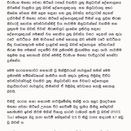
වීරසිංහ මහතා පවසා සිටියේ රජයේ වගකිව යුතු නිලධාරීන් දේශපාලනය
කිරීමෙන් වැළකිය යුතු බවත් දේශපාලඥයකු සහ නිලධාරියකු අතර
තිබෙන වෙනස නිසි ලෙස හඳුනා ගත යුතු බවත්ය. තවදුරටත් අදහස්
දක්වමින් ඒ මහතා පවසා සිටියේ දේශපාලඥයන් විසින් ගනු ලබන තීරණ
නිවැරදි නොවන අවස්ථාවන්හීදී එය පැවසීම නිලධාරීන්ගේ වගකීම සහ
යුතුකම වන බවත්, එවන් තීරණවලට ලැබෙන ප්‍රතිඵල සඳහා
දේශපාලඥයන් පමණක් වග නොකිය යුතු බවත්ය. වසර දෙකක් යන තුරු
රටේ ආර්ථිකය නිසි මාර්ගයේ ගමන් නොකළ බව මෙන්ම රටේ ආර්ථිකය
බිඳ වැටෙනතුරුම තමන් දැනුවත් නොවූ බවත් දේශපාලන අධිකාරියේ
තීරණ මත පමණක් පදනම්ව එම ප්‍රතිපත්ති ක්‍රියාත්මක කළා යැයි පැවසීම
අනුමත කළ නොහැකි බවත් මෙහිදී වීරසිංහ මහතා වැඩිදුරටත් පෙන්වා
දුන්නේය.
මෙම කාරකසභාවට සහභාගී වූ මන්ත්‍රීවරුන් පැවසුයේ තමන් මෙම
ප්‍රතිපත්ති සම්බන්ධයෙන් ඇතිවිය හැකි අතුරු ප්‍රතිපල පිලිබඳ විවිධ
අවස්ථාවන්වලදී වගකිව යුතු නිලධාරීන්ට සහ එවකට දේශපාලන
බලාධිකාරියට පැවසුවද කිසිවෙක් ඒ පිළිබඳ අවධානය යොමු නොකළ
බවයි.
එහිදී කාරක සභා සභාපති පාර්ලිමේන්තු මන්ත්‍රී ගරු අනුර ප්‍රියදර්ශන
මහතා පවසා සිටියේ උපයන විට ගෙවීමේ බදු ක්‍රමය කිසිඳු හේතුවක්
නොමැතිව ඉවත් කිරීම මගින් විශාල ගැටළු රාශියක් ඇති වූ බවත් (PAYE
Tax) මෙලෙස බදු කපා හැරීම් හේතුවෙන් 12.5 ව තිබු රාජ්‍ය ආදායම 8.7 අඩු
වූ බවත් ය.