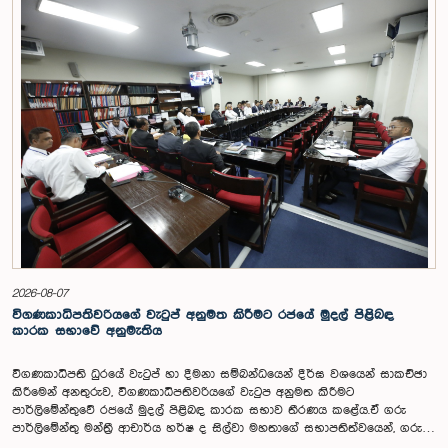
2026-08-07
විගණකාධිපතිවරියගේ වැටුප් අනුමත කිරීමට රජයේ මුදල් පිළිබඳ
කාරක සභාවේ අනුමැතිය
විගණකාධිපති ධුරයේ වැටුප් හා දීමනා සම්බන්ධයෙන් දීර්ඝ වශයෙන් සාකච්ඡා
කිරීමෙන් අනතුරුව, විගණකාධිපතිවරියගේ වැටුප අනුමත කිරීමට
පාර්ලිමේන්තුවේ රජයේ මුදල් පිළිබඳ කාරක සභාව තීරණය කළේය.ඒ ගරු
පාර්ලිමේන්තු මන්ත්‍රී ආචාර්ය හර්ෂ ද සිල්වා මහතාගේ සභාපතිත්වයෙන්, ගරු
නියෝජ්‍ය අමාත්‍යවරුන් වන චතුරංග අබේසිංහ, නිශාන්ත ජයවීර, ගරු