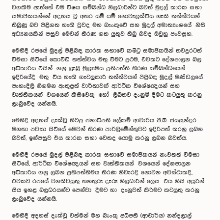
වගකීම ඇත්තේ එම විෂය සම්බන්ධ නිලධාරීන්ට බවත් මුදල් කාරක සභා
සමාජිකයන්ගේ අදහස වූ අතර යම් යම් නොවැලක්විය හැකි තත්ත්වයන්
තිබුණු බව පිළිගත හැකි වුවද මහ බැංකුවේ සහ මුදල් අමාත්‍යංශයේ නිසි
අධ්‍යනයකින් පසුව මෙවන් තීරණ ගත යුතුව තිබු බවද ඔවුහු පැවසූහ.
මෙහිදී රජයේ මුදල් පිළිබඳ කාරක සභාවේ කමිටු සමාජිකයින් තවදුරටත්
විමසා සිටියේ කොවිඩ් තත්ත්වය මතු වීමට ප්‍රථම, එවකට දේශපාලන බල
අධිකාරිය විසින් ගනු ලැබූ මුල්‍යමය ප්‍රතිපත්ති තීරණ සම්බන්ධයෙන්
ඉදිරියේදී මතු විය හැකි ගැටලුකාරී තත්ත්වයන් පිළිබඳ මුදල් මණ්ඩලයේ
පැහැදිලි නිගමන ඇතුළත් වාර්තාවක් ආර්ථික විශේෂඥයන් සහ
වෘත්තිකයන් වශයෙන් කිසිවෙකු හෝ ලිඛිතව දැනුම් දීමට කටයුතු කරනු
ලැබුවේද යන්නයි.
මෙහිදී අදහස් දැක්වූ හිටපු ජනාධිපති ලේකම් ආචාර්ය පී.බී. ජයසුන්දර
මහතා පවසා සිටියේ මෙවන් තීරණ පාර්ලිමේන්තුවට ඉදිරිපත් කරනු ලබන
බවත්, ඉන්පසුව එය කාරක සභා වෙතද යොමු කරනු ලබන බවත්ය.
මෙහිදී රජයේ මුදල් පිළිබඳ කාරක සභාවේ සමාජිකයන් නැවතත් විමසා
සිටියේ, ආර්ථික විශේෂඥයන් සහ වෘත්තිකයන් වශයෙන් දේශපාලන
අධිකාරිය ගනු ලබන ප්‍රතිපත්තිමය තීරණ නිවැරදි නොවන අවස්ථාකදී,
එවකට රජයේ වගකිවයුතු තනතුරු දැරූ නිලධාරීන් ලෙස එය නිසි අයුරින්
සිය ඉහළ බලධරයන්ට පෙන්වා දීමට හා දැනුවත් කිරිමට කටයුතු කරනු
ලැබුවේද යන්නයි.
මෙහිදී අදහස් දැක්වූ වත්මන් මහ බැංකු අධිපති (ආචාර්ය) නන්දලාල්