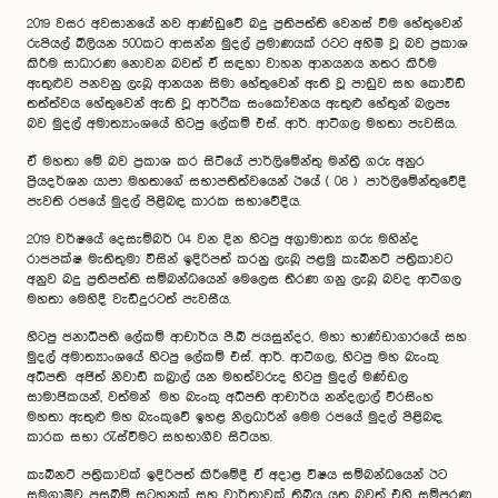
2019 වසර අවසානයේ නව ආණ්ඩුවේ බදු ප්‍රතිපත්ති වෙනස් වීම හේතුවෙන්
රුපියල් බිලියන 500කට ආසන්න මුදල් ප්‍රමාණයක් රටට අහිමි වූ බව ප්‍රකාශ
කිරීම සාධාරණ නොවන බවත් ඒ සඳහා වාහන ආනයනය නතර කිරීම
ඇතුළුව පනවනු ලැබූ ආනයන සිමා හේතුවෙන් ඇති වූ පාඩුව සහ කොවිඩ්
තත්ත්වය හේතුවෙන් ඇති වූ ආර්ථික සංකෝචනය ඇතුළු හේතුන් බලපෑ
බව මුදල් අමාත්‍යාංශයේ හිටපු ලේකම් එස්. ආර්. ආටිගල මහතා පැවසිය.
ඒ මහතා මේ බව ප්‍රකාශ කර සිටියේ පාර්ලිමේන්තු මන්ත්‍රී ගරු අනුර
ප්‍රියදර්ශන යාපා මහතාගේ සභාපතිත්වයෙන් ඊයේ ( 08 ) පාර්ලිමේන්තුවේදී
පැවති රජයේ මුදල් පිළිබඳ කාරක සභාවේදීය.
2019 වර්ෂයේ දෙසැම්බර් 04 වන දින හිටපු අග්‍රාමාත්‍ය ගරු මහින්ද
රාජපක්ෂ මැතිතුමා විසින් ඉදිරිපත් කරනු ලැබූ පළමු කැබිනට් පත්‍රිකාවට
අනුව බදු ප්‍රතිපත්ති සම්බන්ධයෙන් මෙලෙස තීරණ ගනු ලැබූ බවද ආටිගල
මහතා මෙහිදී වැඩිදුරටත් පැවසීය.
හිටපු ජනාධිපති ලේකම් ආචාර්ය පී.බී ජයසුන්දර, මහා භාණ්ඩාගාරයේ සහ
මුදල් අමාත්‍යාංශයේ හිටපු ලේකම් එස්. ආර්. ආටිගල, හිටපු මහ බැංකු
අධිපති අජිත් නිවාඩ් කබ්‍රාල් යන මහත්වරුද හිටපු මුදල් මණ්ඩල
සාමාජිකයන්, වත්මන් මහ බැංකු අධිපති ආචාර්ය නන්දලාල් වීරසිංහ
මහතා ඇතුළු මහ බැංකුවේ ඉහළ නිලධාරීන් මෙම රජයේ මුදල් පිළිබඳ
කාරක සභා රැස්වීමට සහභාගීව සිටියහ.
කැබිනට් පත්‍රිකාවක් ඉදිරිපත් කිරීමේදී ඒ අදාළ විෂය සම්බන්ධයෙන් ඊට
සමගාමීව පසුබිම් සටහනක් සහ වාර්තාවක් තිබිය යුතු බවත් එහි සම්පුරණ