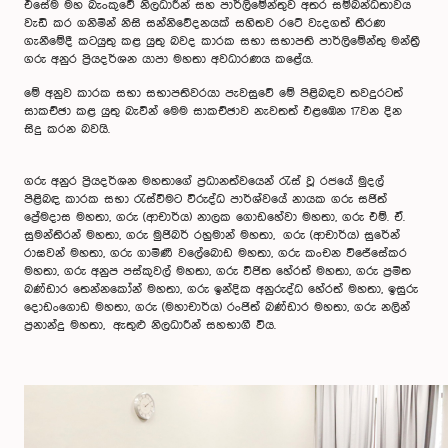
එසේම මහ බැංකුවේ නිලධාරීන් සහ පාර්ලිමේන්තුව අතර සම්බන්ධතාවය
වැඩි කර ගනිමින් නිසි සන්නිවේදනයක් සහිතව රටේ වැදගත් තීරණ
ගැනීමේදී කටයුතු කළ යුතු බවද කාරක සභා සභාපති පාර්ලිමේන්තු මන්ත්‍රී
ගරු අනුර ප්‍රියදර්ශන යාපා මහතා අවධාරණය කළේය.
මේ අනුව කාරක සභා සභාපතිවරයා පැවසුවේ මේ පිළිබඳව තවදුරටත්
සාකච්ඡා කළ යුතු බැවින් මෙම සාකච්ඡාව නැවතත් එළඹෙන 17වන දින
සිදු කරන බවයි.
ගරු අනුර ප්‍රියදර්ශන මහතාගේ ප්‍රධානත්වයෙන් රැස් වූ රජයේ මුදල්
පිළිබඳ කාරක සභා රැස්වීමට විරුද්ධ පාර්ශ්වයේ නායක ගරු සජිත්
ප්‍රේමදාස මහතා, ගරු (ආචාර්ය) නාලක ගොඩහේවා මහතා, ගරු එම්. ඒ.
සුමන්තිරන් මහතා, ගරු මුජිබර් රහුමාන් මහතා, ගරු (ආචාර්ය) සුරේන්
රාඝවන් මහතා, ගරු ගාමිණී වලේබොඩ මහතා, ගරු කංචන විජේසේකර
මහතා, ගරු අනුප පස්කුවල් මහතා, ගරු විජිත හේරත් මහතා, ගරු ප්‍රමිත
බණ්ඩාර තෙන්නකෝන් මහතා, ගරු ඉන්දික අනුරුද්ධ හේරත් මහතා, ඉසුරු
දොඩංගොඩ මහතා, ගරු (මහාචාර්ය) රංජිත් බණ්ඩාර මහතා, ගරු නලින්
ප්‍රනාන්දු මහතා, ඇතුළු නිලධාරීන් සහභාගී විය.