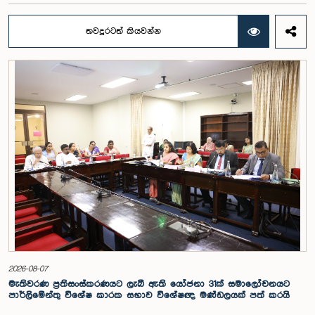
පාර්ලිමේන්තු මන්ත්‍රීවරුන් වන රවී කරුණානායක, නිමල් පලිහේන, විජේසිරි
බස්නායක, එම්.කේ.එම්. අස්ලම්, තිලිණ සමරකෝන් සහ චම්පික හෙට්ටිආරච්චි
තවදුරටත් කියවන්න
යන මහත්ම මහත්මීන්ගේ සහභාගීත්වයෙන් මෙම කාරක සභාව
පාර්ලිමේන්තුවේදී පසුගියදා (04) රැස්වූ අවස්ථාවේදීය. ශ්‍රී ලංකා ප්‍රජාතාන්ත්‍රික
සමාජවාදී ජනරජයේ ආණ්ඩුක්‍රම ව්‍යවස්ථාවේ 153(2) ව්‍යවස්ථාව ප්‍රකාරව
විගණකාධිපති ධුරයේ වැටුප් සම්බන්ධයෙන් අදාළ යෝජනාව කාරක සභාවේ
අවධානයට යොමු කර තිබිණි.එහිදී විගණකාධිපතිවරියගේ වගකීම්, රාජ්‍ය මූල්‍ය
අධීක්ෂණය හා විගණන ක්ෂේත්‍රයේ ස්වාධීනත්වය ඇතුළු කරුණු සැලකිල්ලට
ගනිමින් වැටුප් මට්ටම පිළිබඳව කාරක සභා සභාපතිවරයා ඇතුළු මන්ත්‍රීවරුන්
විසින් අදහස් හා යෝජනා ඉදිරිපත් කරන ලදී. ආණ්ඩුක්‍රම ව්‍යස්ථාවේ 170 වෙනි
ව්‍යවස්ථාව ප්‍රකාරව විගණකාධිපති රාජ්‍ය සේවකයකු නොවන බවත් පවත්නා
රාජ්‍ය වැටුප් පරිමාණයෙන් බැහැරව විගණකාධිපතිවරයාගේ වැටුප සඳහා
විශේෂ සැලකිල්ලක් යොමු කළ හැකි බවත් මෙහිදි වැඩිදුරටත් අදහස් දක්වමින්
කාරක සභාව පවසා සිටියේය. යොජිත වැටුප, මීට පෙර සිටි
විගණකාධිපතිවරුන්ගේ වැටුප් ද සලකා බලමින් මෙම තිරණයට එළඹුණ බව
නිලධාරීන් විසින් පවසන ලදී. මිට පෙර, එය ජාතික වැටුප් හා සේවක සංඛ්‍යා
කොමිෂන් සභාවෙන් තිරණය කළ ද වර්තමානයේ එවැනි කොමිසමක් නොමැති
බවත් නිලධාරීහු සදහන් කළහ.විගණකාධිපතිවරිය සඳහා යෝජිත වැටුප්
මට්ටම අනුමත කළ ද, එම තනතුරට පැවරී ඇති වගකීම් සහ කාර්යභාරය
සැලකිල්ලට ගනිමින් වැටුප තවදුරටත් ඉහළ මට්ටමක පැවතිය යුතු බවට කාරක
සභා සභාපතිවරයා ඇතුළු මන්ත්‍රීවරුන්ගේ අදහස විය. ඒ අනුව, අදාළ වැටුප්
2026-08-07
මට්ටම සම්බන්ධයෙන් ඉදිරියේදී තවදුරටත් අවධානය යොමු කර අවශ්‍ය තීරණ
මැතිවරණ ප්‍රතිසංස්කරණයට ලැබී ඇති යෝජනා 31ක් සමාලෝචනයට
ගැනීමේ අවශ්‍යතාව ද කාරක සභාවේදී පෙන්වා දුන් අතර ස්ථිර සහ ස්වධින
පාර්ලිමේන්තු විශේෂ කාරක සභාව විශේෂඥ මණ්ඩලයක් පත් කරයි
වැටුප් හා සේවක සංඛ්‍යා කොමිෂන් සභාවක් ස්ථාපිත කරන ලෙස කාරක