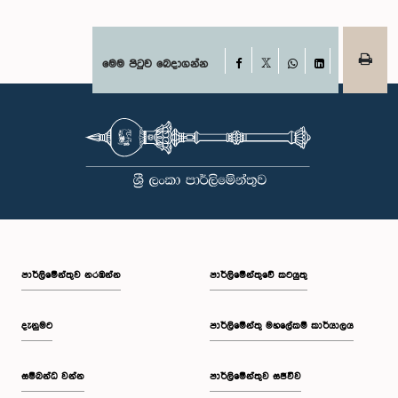
පාර්ලිමේන්තුවට අපහාස කිරීමේ චෝදනාව යටතේ එම නිලධාරීන් දෙදෙනා 2026
පෙබරවාරි මස 17 වැනි දින ආචාරධර්ම හා වරප්‍රසාද පිළිබඳ කාරක සභාව
හමුවේ පෙනී සිටිනු ලැබූ අතර, එහිදී, ඔවුන් විසින් සිය හැසිරීම සම්බන්ධයෙන්
අවංකවම සමාව අයැද සිටින බව සඳහන් කෙරිණි. පාර්ලිමේන්තු කාරක
Facebook
මෙම පිටුව බෙදාගන්න
X
සභාවල අධිකාරිය, ගෞරවය සහ ස්ථාපිත ක්‍රියාපටිපාටිවලට ගෞරව කිරීමේ
WhatsApp
LinkedIn
වැදගත්කම පිළිබඳව නිසි අවබෝධයකින් යුතුව තම ක්‍රියාවන්හි බරපතලකම
නිලධාරීන් විසින් අවබෝධ කරගෙන ඇති බව නිරීක්ෂණය කළ ආචාරධර්ම හා
වරප්‍රසාද පිළිබඳ කාරක සභාව සහ පොදු ව්‍යාපාර පිළිබඳ කාරක සභාවේ
සභාපතිවරයා විසින් ඒ පිළිබඳව නිසි පරිදි සලකා බැලීමෙන් අනතුරුව, ඉහත
කී නිලධාරීන්ට සමාව ලබා දෙන ලෙස කරන ලද ඉල්ලීම පිළිගන්නා
ලදී. පාර්ලිමේන්තු කාරක සභා රැස්වීම් සඳහා පෙනී සිටින සියලුම පුද්ගලයන්
සෑම අවස්ථාවකදීම ඉහළම මට්ටමින් ආචාරධර්ම හා හැසිරීම් අනුගමනය
කිරීමත්, පාර්ලිමේන්තු ක්‍රියාපටිපාටීන්ට අනුකූලව කටයුතු කිරීම සහ
පාර්ලිමේන්තුවේ ගරුත්වය හා අධිකාරිය ආරක්ෂා කරමින් කටයුතු කිරීමත්
අපේක්ෂා කරන බව පොදු ව්‍යාපාර පිළිබඳ කාරක සභාව තව දුරටත්
අවධාරණය කරයි. පොදු ව්‍යාපාර පිළිබඳ කාරක සභාව ශ්‍රී ලංකා පාර්ලිමේන්තුව
පාර්ලි‌මේන්තුව නරඹන්න
පාර්ලිමේන්තුවේ කටයුතු
දැනුමට
පාර්ලිමේන්තු මහලේකම් කාර්යාලය
සම්බන්ධ වන්න
පාර්ලිමේන්තුව සජීවීව