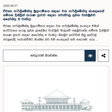
ආචාර්ය උපාලි පන්නිලගේ මහතා සහ ගරු පාර්ලිමේන්තු මන්ත්‍රීවරුන් වන රවී
2026-08-07
කරුණානායක, රුවන්තිලක ජයකොඩි සහ කදිරවේලු ෂන්මුගම් කුගදාසන් යන
විවෘත පාර්ලිමේන්තු මුලාරම්භය සඳහා වන පාර්ලිමේන්තු සංසදයෙන්
මහත්වරු සහභාගී වූහ.
ගම්පහ දිස්ත්‍රික් තරුණ ප්‍රජාව සඳහා පවත්වනු ලබන වැඩමුළුව
අගෝස්තු 16 වැනිදා
විවෘත පාර්ලිමේන්තු මුලාරම්භය සඳහා වන පාර්ලිමේන්තු සංසදය විසින්
සංවිධානය කරනු ලබන ප්‍රාදේශීය වැඩමුළු මාලාවේ පළමුවැන්න ගම්පහ දිස්ත්‍රික්
තරුණ ප්‍රජාව සඳහා අගෝස්තු 16 වැනිදා මීගමුව ජෙට්වින් බ්ලූ හෝටල්
පරිශ්‍රයේදී පැවැත්වීමට නියමිත බව එම සංසදයේ සම සභාපති ගරු
පාර්ලිමේන්තු මන්ත්‍රී ෂානක්කියන් රාජපුත්තිරන් රාසමාණික්කම් මහතා පැවසීය.ඒ
මහතාගේ ප්‍රධානත්වයෙන් 2026.08.05 දින පැවති එම සංසදයේ රැස්වීමේදී මීට
අදාළ සංවිධාන කටයුතු පිළිබඳව සාකච්ඡා කෙරිණි. තරුණ නියෝජිතයන්ගේ
තවදුරටත් කියවන්න
සහභාගීත්වයෙන් විවෘත පාර්ලිමේන්තු සංකල්පය තවදුරටත් ප්‍රවර්ධනය කිරීමේ
අරමුණින් මෙම වැඩමුළු මාලාව සංවිධානය කෙරෙන අතර සංසදයේ සාමාජික
මන්ත්‍රීවරු මෙන්ම ගම්පහ දිස්ත්‍රික් පාර්ලිමේන්තු මන්ත්‍රීවරුන් ද මෙම අවස්ථාවට
සහභාගී වීමට නියමිතය.මෙම වැඩමුළු මගීන් විශේෂයෙන් තරුණ ප්‍රජාව
පාර්ලිමේන්තු කටයුතු, ව්‍යවස්ථාදායක ක්‍රියාවලිය සහ විවෘත පාර්ලිමේන්තු
මූලධර්ම පිළිබඳ දැනුවත් කිරීම මෙන්ම, පාර්ලිමේන්තුව සහ පුරවැසියන් අතර
සම්බන්ධතාව තවදුරටත් ශක්තිමත් කිරීම ද අපේක්ෂා කෙරේ.මෙම රැස්වීමට
සංසදයේ සාමාජික මන්ත්‍රීවරු සහ වැඩමුළු මාලාව සඳහා අනුග්‍රාහකත්වය
සපයන සංවර්ධන සහකරු වන CII (Coalition for Inclusive Impact)
ආයතනයේ නියෝජිතයෝ එක්ව සිටියහ.මෙම වැඩමුළුව සඳහා සහභාගීවීමට
අපේක්ෂා කරන ගම්පහ දිස්ත්‍රික්කයේ වයස අවු 18 – 35 අතර තරුණ තරුණියන්
https://forms.gle/aVp5UzhLbtPSmVap8 සබැඳිය ඔස්සේ අදාළ පෝරමය
සම්පූර්ණ කොට ලියාපදිංචි විය විය යුතුය.