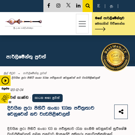
E
|
த
|
මගේ පාර්ලිමේන්තුව
මෙතැනින් පිවිසෙන්න
පාර්ලි‌මේන්තු පුවත්
මුල් පිටුව
පාර්ලි‌මේන්තු පුවත්
දිවයින පුරා පිහිටි ගංගා 103ක පවිත්‍රතාව වෙනුවෙන් නව වැඩපිළිවෙලක්
බලන්න
2020-12-04
පුවත් කාණ්ඩ
:
කාරක සභා පුවත්
02
දිවයින පුරා පිහිටි ගංගා 103ක පවිත්‍රතාව
වෙනුවෙන් නව වැඩපිළිවෙලක්
දිවයින පුරා පිහිටි ගංගා 103 ක පවිත්‍රතාව රැක ගැනීම වෙනුවෙන් සුවිශේෂි
වැඩපිළිවෙලක් ලබන ජනවාරි මාසයේදි අතිගරු ජනාධිපතිතුමාගේ