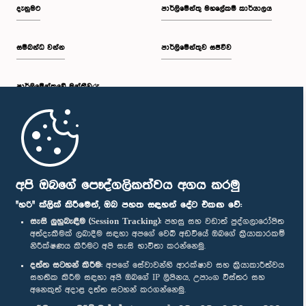
කාරක සභාව තීරණය කළේය.
දැනුමට
පාර්ලිමේන්තු මහලේකම් කාර්යාලය
සම්බන්ධ වන්න
පාර්ලිමේන්තුව සජීවීව
පාර්ලි‌මේන්තුවේ මන්ත්‍රීවරු
මුල් පිටුව
පාර්ලිමේන්තු ජංගම යෙදුම
අපි ඔබගේ පෞද්ගලිකත්වය අගය කරමු
"හරි" ක්ලික් කිරීමෙන්, ඔබ පහත සඳහන් දේට එකඟ වේ:
සැසි ලුහුබැඳීම (Session Tracking):
පහසු සහ වඩාත් පුද්ගලාරෝපිත
අත්දැකීමක් ලබාදීම සඳහා අපගේ වෙබ් අඩවියේ ඔබගේ ක්‍රියාකාරකම්
නිරීක්ෂණය කිරීමට අපි සැසි භාවිතා කරන්නෙමු.
අප හා සම්බන්ධ වී සිටින්න :
දත්ත සටහන් කිරීම:
අපගේ සේවාවන්හි ආරක්ෂාව සහ ක්‍රියාකාරීත්වය
සහතික කිරීම සඳහා අපි ඔබගේ IP ලිපිනය, උපාංග විස්තර සහ
අනෙකුත් අදාළ දත්ත සටහන් කරගන්නෙමු.
සම්මාන