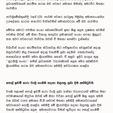
ප්‍රධානත්වයෙන් ආරම්භ කරන බව පරිසර අමාත්‍ය මහින්ද අමරවීර මහතා
පැවසීය.
පාර්ලිමේන්තුවේදී ඊයේ (03) පැවති පරිසර කටයුතු පිළිබඳ අමාත්‍යාංශයීය
උපදේශක කාරක සභාවට එක්වෙමින් අමාත්‍යවරයා මේ බව පැවසීය.
මේවන මෙරට පවතින ගංගා බොහෝමයක් ඉතා ශීඝ්‍ර ලෙස දූෂණය වෙමින්
පවතින බවත් මේ නිසා විශාල අපද්‍රව්‍ය ප්‍රමාණයක් ගංගා හරහා මුහුදට
සහ අවට පරිසරයට එක්වන බවත් ඒ මහතා පෙන්වා දුන්නේය.
එබැවින් ගංගා ආරම්භවන ස්ථානවල සිට පවිත්‍රතාවය වෙනුවෙන් අදාළ
බලධාරීන්ට නිල වශයෙන් අදාළ වගකීම් ලබා දෙමින් ජනතාවගේද
සහයෝගය ඇතිව මෙය ක්‍රියාත්මක කෙරේ. ඒ අනුව ඉදිරි කාලය තුළ
‘’සුරකිමු ගංගා’’ නමින් ප්‍රධානතම ව්‍යාපෘතියක් ලෙස මෙය අඛණ්ඩව
ක්‍රියාත්මක කරන බව අමාත්‍යවරයා මෙහිදී අවධාරණය කළේය.
පොල් ඉඩම් හාරා වැලි ගැනීම සදහා බලපත්‍ර ලබා දීම අත්හිටුවයි
වයඹ පළාතේ පොල් ඉඩම් හාරා වැලි ලබා ගන්නා ව්‍යාපාරයක් මේවන මහා
පරිමාණයෙන් සිදුවන බවත් මේ නිසා වටිනා පොල් ඉඩම් ශීඝ්‍ර ලෙස අහිමි
වන බවත් රාජ්‍ය අමාත්‍ය ඩී.බී හේරත් මහතා මෙහිදී අමාත්‍යවරයාගේ
අවධානයට යොමු කළේය. මෙහිදී මේ ක්‍රියාවලිය සදහා බලපත්‍ර ලබා දීම
වහාම අත්හිටුවන ලෙස අමාත්‍යවරයා විසින් භූවිද්‍යා හා පතල් කැනීම්