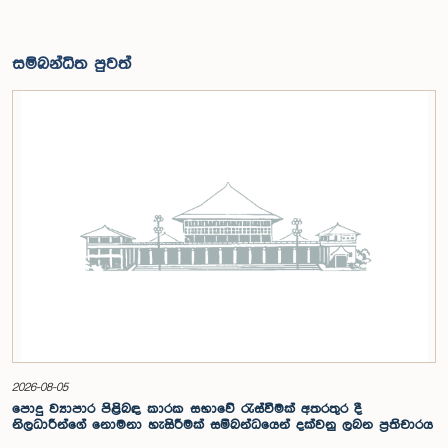
සම්බන්ධිත පුවත්
2026-08-05
පොදු ව්‍යාපාර පිළිබඳ කාරක සභාවේ රැස්වීමක් අතරතුර දී
නිලධාරීන්ගේ නොමනා හැසිරීමක් සම්බන්ධයෙන් දක්වනු ලබන ප්‍රතිචාරය