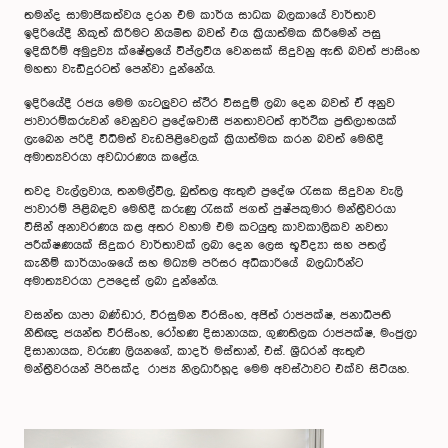
තමන්ද සාමාජිකත්වය දරන එම කාර්ය සාධක බලකායේ වාර්තාව
ඉදිරියේදී නිකුත් කිරීමට නියමිත බවත් එය ක්‍රියාත්මක කිරීමෙන් පසු
ඉදිකිරීම් අමුද්‍රව්‍ය ක්ෂේත්‍රයේ විප්ලවීය වෙනසක් සිදුවනු ඇති බවත් ජාසිංහ
මහතා වැඩිදුරටත් පෙන්වා දුන්නේය.
ඉදිරියේදී රජය මෙම ‍ගැටලුවට ස්ථිර විසදුම් ලබා දෙන බවත් ඒ අනුව
ජාවාරම්කරුවන් වෙනුවට ප්‍රදේශවාසී ජනතාවටත් ආර්ථික ප්‍රතිලාභයක්
ලැබෙන පරිදී විධිමත් වැඩපිළිවෙලක් ක්‍රියාත්මක කරන බවත් මෙහිදී
අමාත්‍යවරයා අවධාරණය කළේය.
තවද වැල්ලවාය, තනමල්විල, බුත්තල ඇතුළු ප්‍රදේශ රැසක සිදුවන වැලි
ජාවාරම් පිළිබඳව මෙහිදී කරුණු රැසක් ජගත් පුෂ්පකුමාර මන්ත්‍රීවරයා
විසින් අනාවරණය කළ අතර වහාම එම කටයුතු කාවකාලිකව නවතා
පරීක්ෂණයක් සිදුකර වාර්තාවක් ලබා දෙන ලෙස භූවිද්‍යා සහ පතල්
කැනීම් කාර්යාංශයේ සහ මධ්‍යම පරිසර අධිකාරියේ බලධාරීන්ට
අමාත්‍යවරයා උපදෙස් ලබා දුන්නේය.
වසන්ත යාපා බණ්ඩාර, වීරසුමන වීරසිංහ, අජිත් රාජපක්ෂ, ජනාධිපති
නීතිඥ ජයන්ත වීරසිංහ, රෝහණ දිසානායක, ගුණතිලක රාජපක්ෂ, මංජුලා
දිසානායක, වරුණ ලියනගේ, කාදර් මස්තාන්, එස්. ශ්‍රීධරන් ඇතුළු
මන්ත්‍රීවරයන් පිරිසක්ද රාජ්‍ය නිලධාරීහූද මෙම අවස්ථාවට එක්ව සිටියහ.