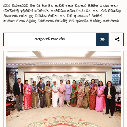
2025 ඔක්තෝබර් මස 08 වන දින පැවති පොදු ව්‍යාපාර පිළිබඳ කාරක සභා
රැස්වීමේදී ඉදිකිරීම් කර්මාන්ත සංවර්ධන අධිකාරියේ 2022 සහ 2023 වර්ෂවල
විගණනය කරන ලද වාර්ෂික වාර්තා සහ එකී ආයතනයේ වත්මන්
කාර්යසාධනය පිළිබඳ විමර්ශනය කිරීමේදී, එහි අධ්‍යක්ෂ මණ්ඩල සාමාජිකයින්
දෙදෙනෙකුගේ හැසිරීම පිළිබඳව පොදු ව්‍යාපාර පිළිබඳ කාරක සභාවේ
අවධානය යොමු ව තිබේ. මෙම රැස්වීම සඳහා සහභාගී වූ නිලධාරීන් අතරින්
එක් අයෙකු, පාර්ලිමේන්තු කාරක සභා රැස්වීම් සඳහා සහභාගී වීමේ දී
තවදුරටත් කියවන්න
නිලධාරීන් විසින් තම ඇඳුම් පැළඳුම් සම්බන්ධයෙන් පිළිපැදිය යුතු වන
නිර්නායකයන්ගෙන් බැහැරව, එකී අවස්ථාවට නුසුදුසු ආකාරයෙන් සැරසී
රැස්වීමට සහභාගී වී සිටි බව කාරක සභාව විසින් නිරීක්ෂණය කරන ලදී.
තවද, ඉහත කී නිලධාරීන් දෙදෙනාම පාර්ලිමේන්තු සම්ප්‍රදායට හා
ක්‍රියාපටිපාටියට පටහැනි අයුරින් සභාපතිවරයාගේ පූර්ව අවසරයකින් තොරව
කාරක සභා රැස්වීමෙන් බැහැර ගොස් ඇති බව ද කාරක සභාව විසින් සඳහන්
කරන ලදී. මෙම සිද්ධීන් සම්බන්ධයෙන් පොදු ව්‍යාපාර පිළිබඳ කාරක සභාවේ
සභාපතිවරයා විසින් මතු කරන ලද වරප්‍රසාද පිළිබඳ ගැටළුවට අනුව,
පාර්ලිමේන්තුවට අපහාස කිරීමේ චෝදනාව යටතේ එම නිලධාරීන් දෙදෙනා 2026
පෙබරවාරි මස 17 වැනි දින ආචාරධර්ම හා වරප්‍රසාද පිළිබඳ කාරක සභාව
හමුවේ පෙනී සිටිනු ලැබූ අතර, එහිදී, ඔවුන් විසින් සිය හැසිරීම සම්බන්ධයෙන්
අවංකවම සමාව අයැද සිටින බව සඳහන් කෙරිණි. පාර්ලිමේන්තු කාරක
සභාවල අධිකාරිය, ගෞරවය සහ ස්ථාපිත ක්‍රියාපටිපාටිවලට ගෞරව කිරීමේ
වැදගත්කම පිළිබඳව නිසි අවබෝධයකින් යුතුව තම ක්‍රියාවන්හි බරපතලකම
නිලධාරීන් විසින් අවබෝධ කරගෙන ඇති බව නිරීක්ෂණය කළ ආචාරධර්ම හා
වරප්‍රසාද පිළිබඳ කාරක සභාව සහ පොදු ව්‍යාපාර පිළිබඳ කාරක සභාවේ
සභාපතිවරයා විසින් ඒ පිළිබඳව නිසි පරිදි සලකා බැලීමෙන් අනතුරුව, ඉහත