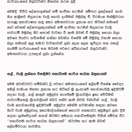
කාර්යාංශයේ බලධාරීන්ට නියෝග කරන ලදී.
මෙහිදී විවිධ දේශපාලන්ගේ නම් භාවිතා කරමින් අම්පාර ප්‍රදේශයේ හැඩ
ඔය ආශ්‍රිතව සිදුකරන වැලි ගොඩ දැමීමක් පිළිබඳ ඩී. වීරසිංහ මන්ත්‍රීවරයා
කරුණු අනාවරණය කළ අතර අමාත්‍යවරයා ප්‍රකාශ කර සිටියේ තමාගේ
හෝ වෙනත් දේශපාලඥයන්ගේ නම් භාවිතා කරමින් සිදුකරන වැලි
ජාවාරම් පිළිබඳ මීට පෙරත් වාර්තා වී ඇති බවත් ඒ පිළිබඳ සොයා බලා
අවශ්‍ය පියවර කඩිනමින් ගන්නා බවත්ය. එසේම මේ පිළිබඳ වහාම සොයා
බලා සතියක් තුළ තමාට වාර්තාවක් ලබා දෙන ලෙස භූවිද්‍යා සහ පතල්
කැනීම් කාර්යාංශයේ සහ මධ්‍යම පරිසර අධිකාරයේ බලධාරීන්ට
අමාත්‍යවරයා උපදෙස් ලබා දුන්නේය.
ගල් , වැලි ප්‍රශ්නය විසඳීමට ජනාධිපති කාර්ය සාධක බලකායක්
මෙම අවස්ථාවට සම්බන්ධ වූ පරිසර අමාත්‍යාංශයේ ලේකම් ‍විශේෂ වෛද්‍ය
අනිල් ජාසිංහ මහතා ප්‍රකාශ කර සිටියේ ශ්‍රි ලංකාවේ ගොඩනැගිලි ඉදිකිරීම්
සදහා වැලි , ගල් ඇතුළු අමුද්‍රව්‍ය සැපයීමේ ක්‍රියාවලිය ඉතා අවිධිමත්
ජාවාරම්ගතවූ ක්‍රියාවලියක් බවට පත්ව ඇති බවයි. එබැවින් ගල් , වැලි
වැනි ගොඩනැගිලි ඉදිකිරීමේ අමුද්‍රව්‍ය මෙන්ම කර්මාන්ත සඳහා අවශ්‍ය
මැටි වැනි අමුද්‍රව්‍යද අතරමැදියන්ගෙන් තොරව ජනතාවට අඩුමිලට ලබා දීම
සදහා ක්‍රමවේදයක් සකස් කිරීමට අතිගරු ජනාධිපතිතුමා විසින් මේවන විට
‘’ජනාධිපති කාර්ය සාධක බලකායක්’’ ස්ථාපිත කර ඇති බවත්
ලේකම්වරයා පැවසීය.