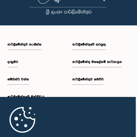
පාර්ලි‌මේන්තුව නරඹන්න
පාර්ලිමේන්තුවේ කටයුතු
දැනුමට
පාර්ලිමේන්තු මහලේකම් කාර්යාලය
සම්බන්ධ වන්න
පාර්ලිමේන්තුව සජීවීව
පාර්ලි‌මේන්තුවේ මන්ත්‍රීවරු
මුල් පිටුව