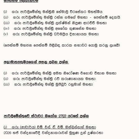
පෙත්සම් පිළිගැන්වීම
(i) ගරු පාර්ලිමේන්තු මන්ත්‍රිනී හේමාලි වීරසේකර මහත්මිය
(ii) ගරු පාර්ලිමේන්තු මන්ත්‍රී රත්න ගම‍ගේ මහතා - පෙත්සම් දෙකයි
(iii) ගරු පාර්ලිමේන්තු මන්ත්‍රී ලක්ෂ්මන් නිපුණ ආරච්චි මහතා
(iv) ගරු පාර්ලිමේන්තු මන්ත්‍රී අශෝක ගුණසේන මහතා
(v) ගරු පාර්ලිමේන්තු මන්ත්‍රී ධර්මප්‍රිය දිසානායක මහතා
(පෙත්සම් මහජන පෙත්සම් පිළිබඳ කාරක සභාවට යොමු කරනු ලැබේ)
අග්‍රාමාත්‍යතුමියගෙන් අසනු ලබන ප්‍රශ්න
(i) ගරු පාර්ලිමේන්තු මන්ත්‍රී අසිත නිරෝෂණ එගොඩ විතාන මහතා
(ii) ගරු පාර්ලිමේන්තු මන්ත්‍රී රවී කරුණානායක මහතා
(iii) ගරු පාර්ලිමේන්තු මන්ත්‍රී මුජිබුර් රහුමාන් මහතා
පාර්ලිමේන්තුවේ ස්ථාවර නියෝග 27(2) යටතේ ප්‍රශ්න
(i) ගරු (ආචාර්ය) එම්. එල්. ඒ. එම්. හිස්බුල්ලාහ් මහතා
2026 හජ් වන්දනාවේදී වන්දනාකරුවන් මුහුණ දුන් දුෂ්කරතා