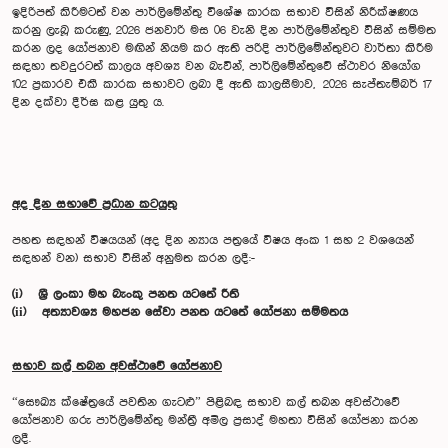
ඉදිරිපත් කිරීමටත් වන පාර්ලිමේන්තු විශේෂ කාරක සභාව විසින් නිරීක්ෂණය
කරනු ලැබූ කරුණු, 2026 ජනවාරි මස 06 වැනි දින පාර්ලිමේන්තුව විසින් සම්මත
කරන ලද යෝජනාව මඟින් නියම කර ඇති පරිදි පාර්ලිමේන්තුවට වාර්තා කිරීම
සඳහා තවදුරටත් කාලය අවශ්‍ය වන බැවින්, පාර්ලිමේන්තුවේ ස්ථාවර නියෝග
102 ප්‍රකාරව එකී කාරක සභාවට ලබා දී ඇති කාලසීමාව, 2026 සැප්තැම්බර් 17
දින දක්වා දීර්ඝ කළ යුතු ය.
අද දින සභාවේ ප්‍රධාන කටයුතු
පහත සඳහන් විෂයයන් (අද දින න්‍යාය පත්‍රයේ විෂය අංක 1 සහ 2 වශයෙන්
සඳහන් වන) සභාව විසින් අනුමත කරන ලදී:-
(i) ශ්‍රී ලංකා මහ බැංකු පනත යටතේ රීති
(ii) අත්‍යාවශ්‍ය මහජන සේවා පනත යටතේ යෝජනා සම්මතය
සභාව කල් තබන අවස්ථාවේ යෝජනාව
“සෞඛ්‍ය ක්ෂේත්‍රයේ පවතින ගැටළු” පිළිබඳ සභාව කල් තබන අවස්ථාවේ
යෝජනාව ගරු පාර්ලිමේන්තු මන්ත්‍රී අමිල ප්‍රසාද් මහතා විසින් යෝජනා කරන
ලදී.