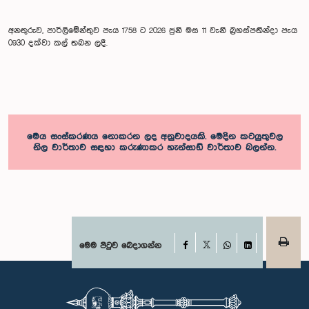
අනතුරුව, පාර්ලිමේන්තුව පැය 1758 ට 2026 ජුනි මස 11 වැනි බ්‍රහස්පතින්දා පැය
0930 දක්වා කල් තබන ලදී.
මෙය සංස්කරණය නොකරන ලද අනුවාදයකි. මෙදින කටයුතුවල
නිල වාර්තාව සඳහා කරුණාකර හැන්සාඩ් වාර්තාව බලන්න.
Facebook
මෙම පිටුව බෙදාගන්න
X
WhatsApp
LinkedIn