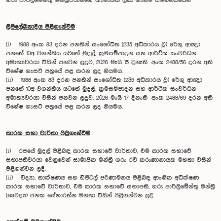
ගරු පාර්ලිමේන්තු මන්ත්‍රීවරුන්ගේ කැමැත්ත ලබා ගැනීම සම්බන්ධයෙන්
ලිපිලේඛනාදිය පිළිගැන්වීම
(i) 1988 අංක 83 දරන පනතින් සංශෝධිත (235 අධිකාරය වූ) රේගු ආඥා
පනතේ 10අ වගන්තිය යටතේ මුදල්, ක්‍රමසම්පාදන සහ ආර්ථික සංවර්ධන
අමාත්‍යවරයා විසින් පනවන ලදුව, 2026 මැයි 15 දිනැති අංක 2488/56 දරන අති
විශේෂ ගැසට් පත්‍රයේ පළ කරන ලද නියමය.
(ii) 1988 අංක 83 දරන පනතින් සංශෝධිත (235 අධිකාරය වූ) රේගු ආඥා
පනතේ 10අ වගන්තිය යටතේ මුදල්, ක්‍රමසම්පාදන සහ ආර්ථික සංවර්ධන
අමාත්‍යවරයා විසින් පනවන ලදුව, 2026 මැයි 17 දිනැති අංක 2488/69 දරන අති
විශේෂ ගැසට් පත්‍රයේ පළ කරන ලද නියමය.
කාරක සභා වාර්තා පිළිගැන්වීම
(i) රජයේ මුදල් පිළිබඳ කාරක සභාවේ වාර්තාව, එම කාරක සභාවේ
සභාපතිවරයා වෙනුවෙන් සාමාජික මන්ත්‍රී ගරු රවි කරුණානායක මහතා විසින්
පිළිගන්වන ලදී.
(ii) විද්‍යා, තාක්ෂණය සහ ඩිජිටල් පරිණාමනය පිළිබඳ ආංශික අධීක්ෂණ
කාරක සභාවේ වාර්තාව, එම කාරක සභාවේ සභාපති, ගරු පාර්ලිමේන්තු මන්ත්‍රී
(වෛද්‍ය) ජනක සේනාරත්න මහතා විසින් පිළිගන්වන ලදී.