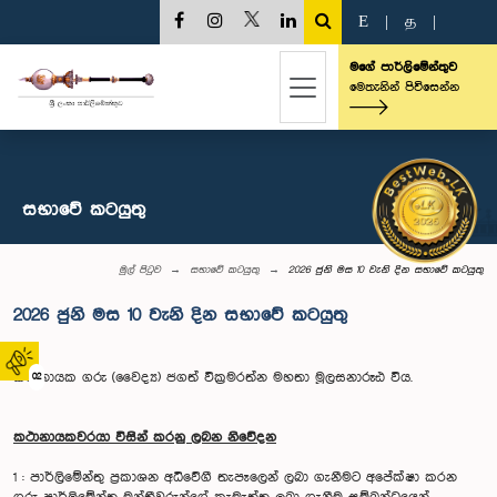
E
|
த
|
මගේ පාර්ලිමේන්තුව
මෙතැනින් පිවිසෙන්න
සභාවේ කටයුතු
මුල් පිටුව
සභාවේ කටයුතු
2026 ජුනි මස 10 වැනි දින සභාවේ කටයුතු
2026 ජුනි මස 10 වැනි දින සභාවේ කටයුතු
කථානායක ගරු (වෛද්‍ය) ජගත් වික්‍රමරත්න මහතා මූලසනාරූඪ විය.
02
කථානායකවරයා විසින් කරනු ලබන නිවේදන
1 : පාර්ලිමේන්තු ප්‍රකාශන අධිවේගී තැපෑලෙන් ලබා ගැනීමට අපේක්ෂා කරන