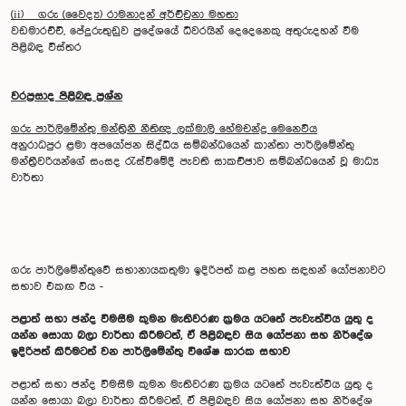
(ii) ගරු (වෛද්‍ය) රාමනාදන් අර්ච්චුනා මහතා
වඩමාරච්චි, පේදුරුතුඩුව ප්‍රදේශයේ ධීවරයින් දෙදෙනෙකු අතුරුදහන් වීම
පිළිබඳ විස්තර
වරප්‍රසාද පිළිබඳ ප්‍රශ්න
ගරු පාර්ලිමේන්තු මන්ත්‍රිනී නීතිඥ ලක්මාලි හේමචන්ද්‍ර මෙනෙවිය
අනුරාධපුර ළමා අපයෝජන සිද්ධිය සම්බන්ධයෙන් කාන්තා පාර්ලිමේන්තු
මන්ත්‍රීවරියන්ගේ සංසද රැස්වීමේදී පැවති සාකච්ඡාව සම්බන්ධයෙන් වූ මාධ්‍ය
වාර්තා
ගරු පාර්ලිමේන්තුවේ සභානායකතුමා ඉදිරිපත් කළ පහත සඳහන් යෝජනාවට
සභාව එකඟ විය -
පළාත් සභා ඡන්ද විමසීම කුමන මැතිවරණ ක්‍රමය යටතේ පැවැත්විය යුතු ද
යන්න සොයා බලා වාර්තා කිරීමටත්, ඒ පිළිබඳව සිය යෝජනා සහ නිර්දේශ
ඉදිරිපත් කිරීමටත් වන පාර්ලිමේන්තු විශේෂ කාරක සභාව
පළාත් සභා ඡන්ද විමසීම කුමන මැතිවරණ ක්‍රමය යටතේ පැවැත්විය යුතු ද
යන්න සොයා බලා වාර්තා කිරීමටත්, ඒ පිළිබඳව සිය යෝජනා සහ නිර්දේශ