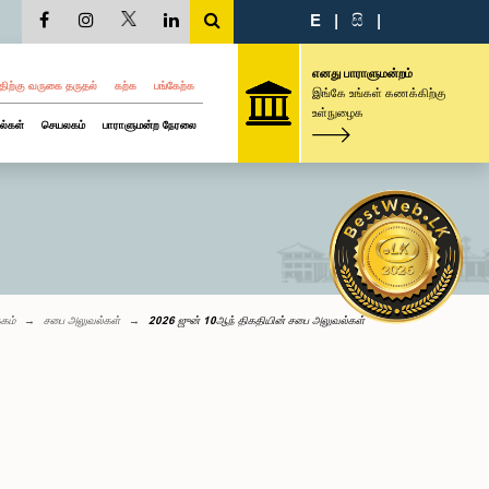
E
|
සි
|
எனது பாராளுமன்றம்
திற்கு வருகை தருதல்
கற்க
பங்கேற்க
இங்கே உங்கள் கணக்கிற்கு
உள்நுழைக
ல்கள்
செயலகம்
பாராளுமன்ற நேரலை
்கம்
சபை அலுவல்கள்
2026 ஜுன் 10ஆந் திகதியின் சபை அலுவல்கள்