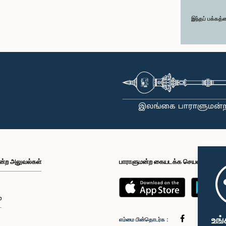
இந்தப் பக்கத்
ன்ற அலுவல்கள்
பாராளுமன்ற கையடக்க செயலி
்
உங்
எம்மை பின்தொடர்க :