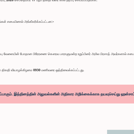
யங்கள் சபையினால் அங்கீகரிக்கப்பட்டன:-
பு வேளையின் போதான பிரேரணை கௌரவ பாராளுமன்ற உறுப்பினர் அமில பிரசாத் அவர்களால் சபையில்
 திகதி வியாழக்கிழமை 0930 மணிவரை ஒத்திவைக்கப்பட்டது.
ிப்பாகும். இத்தினத்தின் அலுவல்களின் அதிகார அறிக்கைக்காக தயவுசெய்து ஹன்சாட்