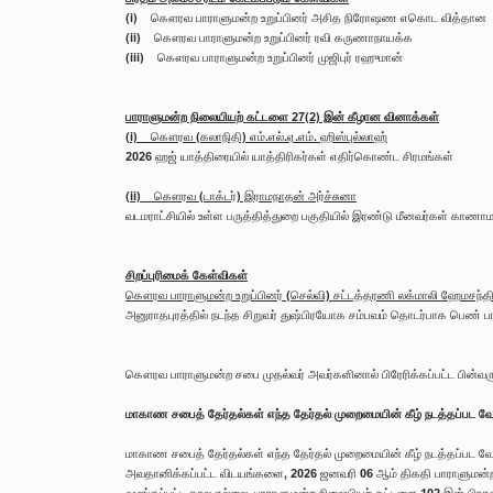
(i) கௌரவ பாராளுமன்ற உறுப்பினர் அசித நிரோஷண எகொட வித்தான
(ii) கௌரவ பாராளுமன்ற உறுப்பினர் ரவி கருணாநாயக்க
(iii) கௌரவ பாராளுமன்ற உறுப்பினர் முஜிபுர் ரஹுமான்
பாராளுமன்ற நிலையியற் கட்டளை 27(2) இன் கீழான வினாக்கள்
(i) கௌரவ (கலாநிதி) எம்.எல்.ஏ.எம். ஹிஸ்புல்லாஹ்
2026 ஹஜ் யாத்திரையில் யாத்திரிகர்கள் எதிர்கொண்ட சிரமங்கள்
(ii) கௌரவ (டாக்டர்) இராமநாதன் அர்ச்சுனா
வடமராட்சியில் உள்ள பருத்தித்துறை பகுதியில் இரண்டு மீனவர்கள் காண
சிறப்புரிமைக் கேள்விகள்
கௌரவ பாராளுமன்ற உறுப்பினர் (செல்வி) சட்டத்தரணி லக்மாலி ஹேமசந்
அனுராதபுரத்தில் நடந்த சிறுவர் துஷ்பிரயோக சம்பவம் தொடர்பாக பெண் பா
கௌரவ பாராளுமன்ற சபை முதல்வர் அவர்களினால் பிரேரிக்கப்பட்ட பின்
மாகாண சபைத் தேர்தல்கள் எந்த தேர்தல் முறைமையின் கீழ் நடத்தப்பட வ
மாகாண சபைத் தேர்தல்கள் எந்த தேர்தல் முறைமையின் கீழ் நடத்தப்பட வ
அவதானிக்கப்பட்ட விடயங்களை, 2026 ஜனவரி 06 ஆம் திகதி பாராளுமன்றத்தா
வழங்கப்பட்ட கால எல்லை, பாராளுமன்ற நிலையியற் கட்டளை 102 இன் பிரகார