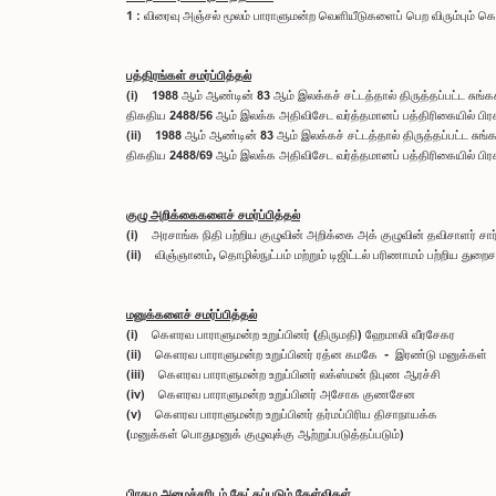
1 : விரைவு அஞ்சல் மூலம் பாராளுமன்ற வெளியீடுகளைப் பெற விரும்பும் 
பத்திரங்கள் சமர்ப்பித்தல்
(i) 1988 ஆம் ஆண்டின் 83 ஆம் இலக்கச் சட்டத்தால் திருத்தப்பட்ட சுங்கக
திகதிய 2488/56 ஆம் இலக்க அதிவிசேட வர்த்தமானப் பத்திரிகையில் பிரசு
(ii) 1988 ஆம் ஆண்டின் 83 ஆம் இலக்கச் சட்டத்தால் திருத்தப்பட்ட சுங்க
திகதிய 2488/69 ஆம் இலக்க அதிவிசேட வர்த்தமானப் பத்திரிகையில் பிரசு
குழு அறிக்கைகளைச் சமர்ப்பித்தல்
(i) அரசாங்க நிதி பற்றிய குழுவின் அறிக்கை அக் குழுவின் தவிசாளர் சா
(ii) விஞ்ஞானம், தொழில்நுட்பம் மற்றும் டிஜிட்டல் பரிணாமம் பற்றிய துற
மனுக்களைச் சமர்ப்பித்தல்
(i) கௌரவ பாராளுமன்ற உறுப்பினர் (திருமதி) ஹேமாலி வீர
(ii) கௌரவ பாராளுமன்ற உறுப்பினர் ரத்ன கமகே - இரண்டு மனுக்கள்
(iii) கௌரவ பாராளுமன்ற உறுப்பினர் லக்ஸ்மன் நிபுண ஆரச்
(iv) கௌரவ பாராளுமன்ற உறுப்பினர் அசோக குணசேன
(v) கௌரவ பாராளுமன்ற உறுப்பினர் தர்மப்பிரிய திசாநாயக
(மனுக்கள் பொதுமனுக் குழுவுக்கு ஆற்றுப்படுத்தப்படும்)
பிரதம அமைச்சரிடம் கேட்கப்படும் கேள்விகள்