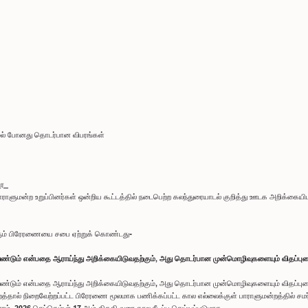
ாமல் போனது தொடர்பான விபரங்கள்
திர
ராளுமன்ற உறுப்பினர்கள் ஒன்றிய கூட்டத்தில் நடைபெற்ற கலந்துரையாடல் குறித்து ஊடக அறிக்கையி
வரும் பிரேரணையை சபை ஏற்றுக் கொண்டது-
ேண்டும் என்பதை ஆராய்ந்து அறிக்கையிடுவதற்கும், அது தொடர்பான முன்மொழிவுகளையும் விதப்புரை
ேண்டும் என்பதை ஆராய்ந்து அறிக்கையிடுவதற்கும், அது தொடர்பான முன்மொழிவுகளையும் விதப்புர
ல் நிறைவேற்றப்பட்ட பிரேரணை மூலமாக பணிக்கப்பட்ட கால எல்லைக்குள் பாராளுமன்றத்தில் சமர்ப்பி
ம், 2026 செப்தெம்பர் 17 ஆம் திகதி வரை கால நீடிப்பு செய்யப்படுமாக.