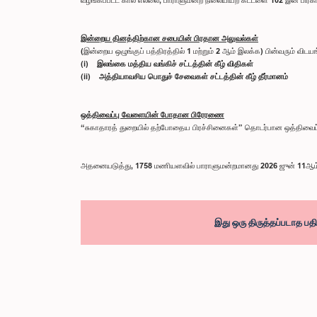
இன்றைய தினத்திற்கான சபையின் பிரதான அலுவல்கள்
(இன்றைய ஒழுங்குப் பத்திரத்தில் 1 மற்றும் 2 ஆம் இலக்க) பின்வரும் விட
(i) இலங்கை மத்திய வங்கிச் சட்டத்தின் கீழ் விதிகள்
(ii) அத்தியாவசிய பொதுச் சேவைகள் சட்டத்தின் கீழ் தீர்மானம்
ஒத்திவைப்பு வேளையின் போதான பிரேரணை
“சுகாதாரத் துறையில் தற்போதைய பிரச்சினைகள்” தொடர்பான ஒத்திவைப்
அதனையடுத்து, 1758 மணியளவில் பாராளுமன்றமானது 2026 ஜுன் 11ஆம்
இது ஒரு திருத்தப்படாத பத