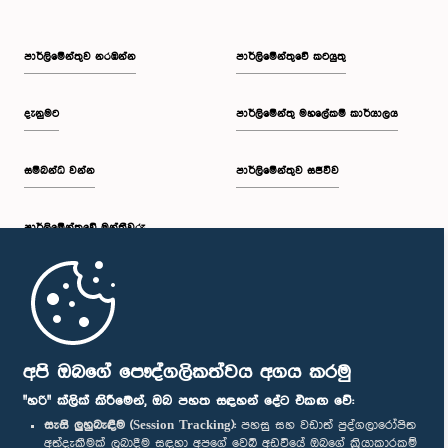
පාර්ලි‌මේන්තුව නරඹන්න
පාර්ලිමේන්තුවේ කටයුතු
දැනුමට
පාර්ලිමේන්තු මහලේකම් කාර්යාලය
සම්බන්ධ වන්න
පාර්ලිමේන්තුව සජීවීව
පාර්ලි‌මේන්තුවේ මන්ත්‍රීවරු
මුල් පිටුව
පාර්ලිමේන්තු ජංගම යෙදුම
අපි ඔබගේ පෞද්ගලිකත්වය අගය කරමු
"හරි" ක්ලික් කිරීමෙන්, ඔබ පහත සඳහන් දේට එකඟ වේ:
සැසි ලුහුබැඳීම (Session Tracking):
පහසු සහ වඩාත් පුද්ගලාරෝපිත
අත්දැකීමක් ලබාදීම සඳහා අපගේ වෙබ් අඩවියේ ඔබගේ ක්‍රියාකාරකම්