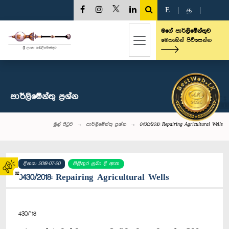
E
|
த
|
මගේ පාර්ලිමේන්තුව
මෙතැනින් පිවිසෙන්න
පාර්ලි‌මේන්තු‌ ප්‍රශ්න
මුල් පිටුව
පාර්ලි‌මේන්තු‌ ප්‍රශ්න
0430/2018: Repairing Agricultural Wells
දිනය: 2018-07-20
පිළිතුර ලබා දී ඇත
02
0430/2018: Repairing Agricultural Wells
430/’18