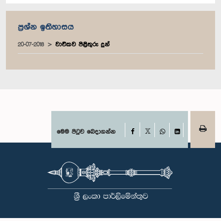
ප්‍රශ්න ඉතිහාසය
20-07-2018
වාචිකව පිළිතුරු දුන්
Facebook
මෙම පිටුව බෙදාගන්න
X
WhatsApp
LinkedIn