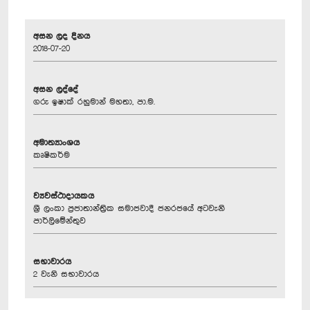
අසන ලද දිනය
2018-07-20
අසන ලද්දේ
ගරු ඉෂාක් රහුමාන් මහතා, පා.ම.
අමාත්‍යාංශය
කෘෂිකර්ම
ව්‍යවස්ථාදායකය
ශ්‍රී ලංකා ප්‍රජාතාන්ත්‍රික සමාජවාදී ජනරජයේ අටවැනි
පාර්ලිමේන්තුව
සභාවාරය
2 වැනි සභාවාරය