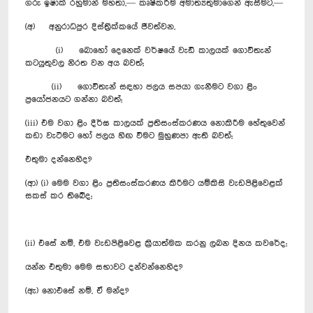
ගරු ඉෂාක් රහුමාන් මහතා,— කෘෂිකර්ම අමාත්‍යතුමාගෙන් ඇසීමට,—
(අ) අනුරාධපුර දිස්ත්‍රික්කයේ ජීවත්වන,
(i) බොහෝ දෙනෙක් වර්ෂයේ වැඩි කාලයක් ගොවිතැන්
කටයුතුවල නිරත වන අය බවත්;
(ii) ගොවිතැන් සඳහා ජලය සපයා ගැනීමට වගා ළිං
ප්‍රයෝජනයට ගන්නා බවත්;
(iii) එම වගා ළිං දීර්ඝ කාලයක් ප්‍රතිසංස්කරණය නොකිරීම හේතුවෙන්
කඩා වැටීමට හෝ ජලය හිඟ වීමට මුහුණපා ඇති බවත්;
එතුමා දන්නෙහිද?
(ආ) (i) මෙම වගා ළිං ප්‍රතිසංස්කරණය කිරීමට යම්කිසි වැඩපිළිවෙළක්
සකස් කර තිබේද;
(ii) එසේ නම්, එම වැඩපිළිවෙළ ක්‍රියාත්මක කරනු ලබන දිනය කවරේද;
යන්න එතුමා මෙම සභාවට දන්වන්නෙහිද?
(ඇ) නොඑසේ නම්, ඒ මන්ද?