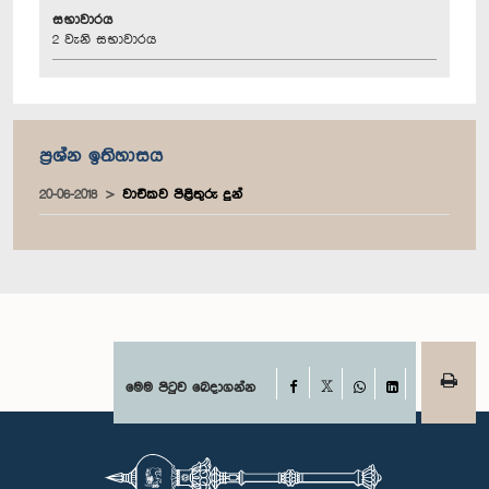
සභාවාරය
2 වැනි සභාවාරය
ප්‍රශ්න ඉතිහාසය
20-06-2018
වාචිකව පිළිතුරු දුන්
Facebook
මෙම පිටුව බෙදාගන්න
X
WhatsApp
LinkedIn