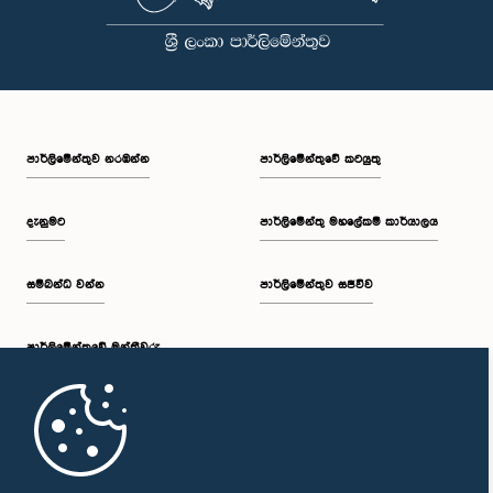
පාර්ලි‌මේන්තුව නරඹන්න
පාර්ලිමේන්තුවේ කටයුතු
දැනුමට
පාර්ලිමේන්තු මහලේකම් කාර්යාලය
සම්බන්ධ වන්න
පාර්ලිමේන්තුව සජීවීව
පාර්ලි‌මේන්තුවේ මන්ත්‍රීවරු
මුල් පිටුව