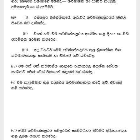
ගරු හේෂාන් විතානගේ මහතා,— කර්මාන්ත හා වාණිජ කටයුතු
අමාත්‍යතුමාගෙන් ඇසීමට,—
(අ) (i) රත්නපුර දිස්ත්‍රික්කයේ, කුරුවිට කර්මාන්තපුරයක් පිහිටා
තිබෙන බව දන්නේද;
(ii) එසේ නම්, එම කර්මාන්තපුරය ආරම්භ කළ දිනය හා එහි
ආරම්භක අරමුණු කවරේද;
(iii) අද වනවිට මෙම කර්මාන්තපුරය තුළ ක්‍රියාත්මක වන
කර්මාන්තශාලා සංඛ්‍යාව හා ඒවායේ නම් කවරේද;
(iv) එම එක් එක් කර්මාන්ත ශාලාවේ රැකියාවල නියුක්ත සේවක
සංඛ්‍යාව වෙන් වෙන් වශයෙන් සඳහන් කරන්නේද;
(v) එම කාලසීමාව තුළ වැසීගිය කර්මාන්තශාලා තිබේ නම්, ඒවායේ
නම් කවරේද;
(vi) මෙම කර්මාන්තපුරය තවදුරටත් සංවර්ධනය කිරීමට අමාත්‍යාංශය
ගනු ලබන පියවර කවරේද;