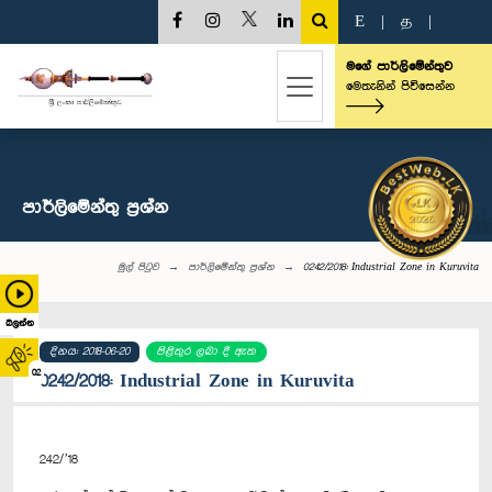
E
|
த
|
මගේ පාර්ලිමේන්තුව
මෙතැනින් පිවිසෙන්න
පාර්ලි‌මේන්තු‌ ප්‍රශ්න
මුල් පිටුව
පාර්ලි‌මේන්තු‌ ප්‍රශ්න
0242/2018: Industrial Zone in Kuruvita
බලන්න
දිනය: 2018-06-20
පිළිතුර ලබා දී ඇත
02
0242/2018: Industrial Zone in Kuruvita
242/’18