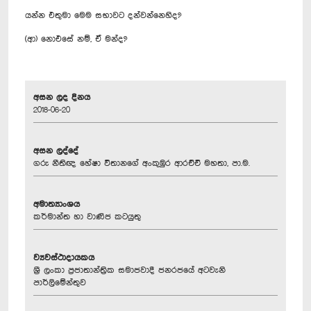
යන්න එතුමා මෙම සභාවට දන්වන්නෙහිද?
(ආ) නොඑසේ නම්, ඒ මන්ද?
අසන ලද දිනය
2018-06-20
අසන ලද්දේ
ගරු නීතිඥ හේෂා විතානගේ අංකුඹුර ආරච්චි මහතා, පා.ම.
අමාත්‍යාංශය
කර්මාන්ත හා වාණිජ කටයුතු
ව්‍යවස්ථාදායකය
ශ්‍රී ලංකා ප්‍රජාතාන්ත්‍රික සමාජවාදී ජනරජයේ අටවැනි
පාර්ලිමේන්තුව