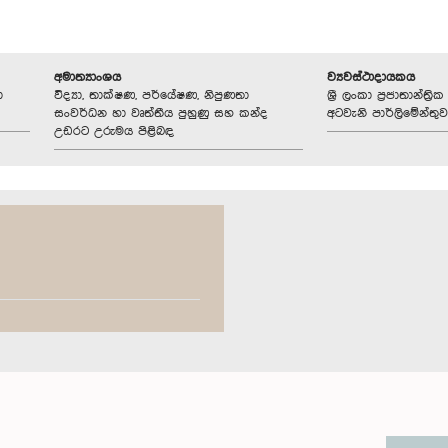
අමාත්‍යාංශය
ව්‍යවස්ථාදායකය
ා
විද්‍යා, තාක්ෂණ, පර්යේෂණ, නිපුණතා
ශ්‍රී ලංකා ප්‍රජාතාන්ත
සංවර්ධන හා වෘත්තීය පුහුණු සහ කන්ද
අටවැනි පාර්ලිමේන්තුව
උඩරට උරුමය පිළිබඳ