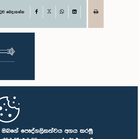
X
Facebook
WhatsApp
LinkedIn
ටුව බෙදාගන්න
ි ඔබගේ පෞද්ගලිකත්වය අගය කරමු