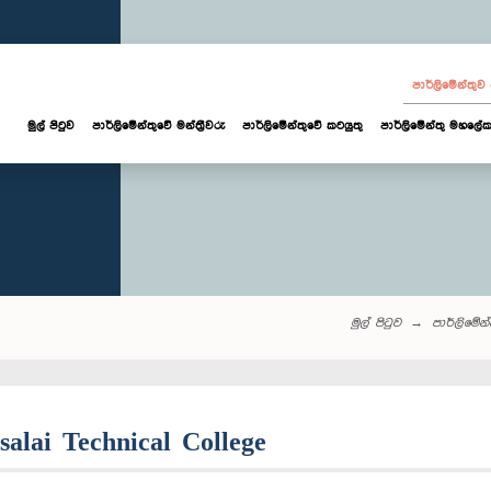
පාර්ලි‌මේන්තු
මුල් පිටුව
පාර්ලි‌මේන්තුවේ මන්ත්‍රීවරු
පාර්ලිමේන්තුවේ කටයුතු
පාර්ලිමේන්තු මහලේක
මුල් පිටුව
පාර්ලි‌මේන්ත
salai Technical College