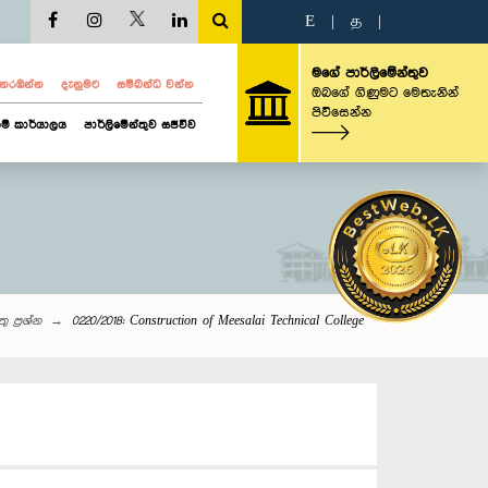
E
|
த
|
මගේ පාර්ලිමේන්තුව
ව නරඹන්න
දැනුමට
සම්බන්ධ වන්න
ඔබගේ ගිණුමට මෙතැනින්
පිවිසෙන්න
ම් කාර්යාලය
පාර්ලිමේන්තුව සජීවීව
ු‌ ප්‍රශ්න
0220/2018: Construction of Meesalai Technical College