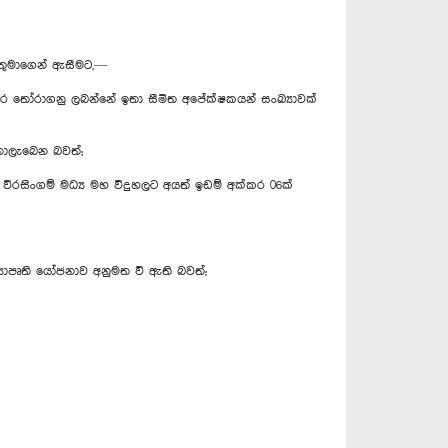
යතුමාගෙන් ඇසීමට,—
 අතර තෝරාගනු ලබන්නේ ඉතා සීමිත අපේක්ෂකයන් සංඛ්‍යාවක්
නොලැබෙන බවත්;
 වීරසිංගම් මධ්‍ය මහ විදුහලට අයත් ඉඩම් අක්කර 06ක්
‍යාපෘති යෝජනාව අනුමත වී ඇති බවත්;