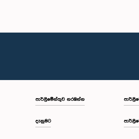
පාර්ලි‌මේන්තුව නරඹන්න
පාර්ලි
දැනුමට
පාර්ලි