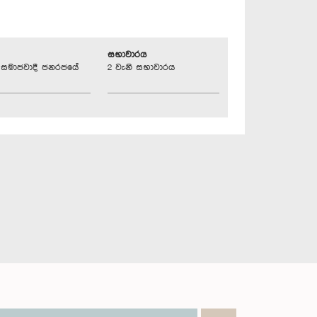
සභාවාරය
්‍රික සමාජවාදී ජනරජයේ
2 වැනි සභාවාරය