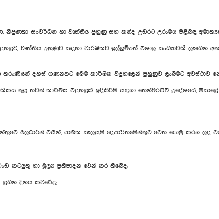
ෂණ, නිපුණතා සංවර්ධන හා වෘත්තීය පුහුණු සහ කන්ද උඩරට උරුමය පිළිබඳ අමාත්‍
ිදුහලට, වෘත්තීය පුහුණුව සඳහා වාර්ෂිකව ඉල්ලුම්පත් විශාල සංඛ්‍යාවක් ලැබෙන
තරුණ තරුණියන් දහස් ගණනකට මෙම කාර්මික විදුහලෙන් පුහුණුව ලැබීමට අවස්ථාව 
ක්කය තුළ තවත් කාර්මික විදුහලක් ඉදිකිරීම සඳහා තෙන්මරච්චි ප්‍රදේශයේ, මිසාලේ
න්තුවේ බලධාරින් විසින්, ජාතික සැලසුම් දෙපාර්තමේන්තුව වෙත යොමු කරන ලද ව්
ැඩ කටයුතු හා මූල්‍ය ප්‍රතිපාදන වෙන් කර තිබේද;
රනු ලබන දිනය කවරේද;