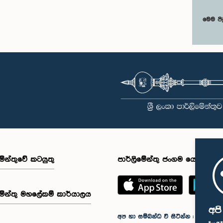
මෙම පි
මේන්තුවේ කටයුතු
පාර්ලිමේන්තු ජංගම යෙදුම
මේන්තු මහලේකම් කාර්යාලය
අප
අප හා සම්බන්ධ වී සිටින්න :