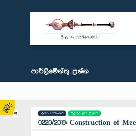
පාර්ලි‌මේන්තු‌ ප්‍රශ්න
දිනය: 2018-07-06
පිළිතුර ලබා දී ඇත
02
0220/2018: Construction of Mee