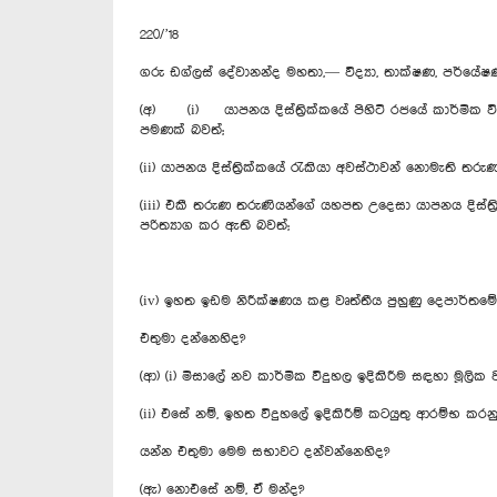
220/’18
ගරු ඩග්ලස් දේවානන්ද මහතා,— විද්‍යා, තාක්ෂණ, පර්යේ
(අ) (i) යාපනය දිස්ත්‍රික්කයේ පිහිටි රජයේ කාර්මික ව
පමණක් බවත්;
(ii) යාපනය දිස්ත්‍රික්කයේ රැකියා අවස්ථාවන් නොමැති 
(iii) එකී තරුණ තරුණියන්ගේ යහපත උදෙසා යාපනය දිස්ත්‍රි
පරිත්‍යාග කර ඇති බවත්;
(iv) ඉහත ඉඩම නිරීක්ෂණය කළ වෘත්තීය පුහුණු දෙපාර්තමේ
එතුමා දන්නෙහිද?
(ආ) (i) මිසාලේ නව කාර්මික විදුහල ඉදිකිරීම සඳහා මූලික ව
(ii) එසේ නම්, ඉහත විදුහලේ ඉදිකිරීම් කටයුතු ආරම්භ ක
යන්න එතුමා මෙම සභාවට දන්වන්නෙහිද?
(ඇ) නොඑසේ නම්, ඒ මන්ද?