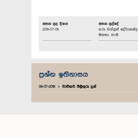
අසන ලද දිනය
අසන ලද්දේ
2018-07-06
ගරු ඩග්ලස් දේවානන්ද
මහතා, පා.ම.
ප්‍රශ්න ඉතිහාසය
06-07-2018
වාචිකව පිළිතුරු දුන්