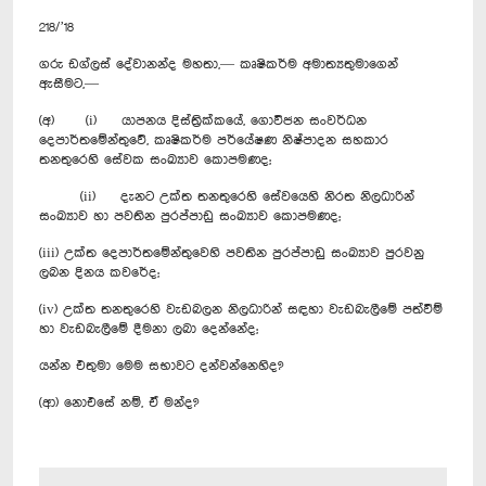
218/’18
ගරු ඩග්ලස් දේවානන්ද මහතා,— කෘෂිකර්ම අමාත්‍යතුමාගෙන්
ඇසීමට,—
(අ) (i) යාපනය දිස්ත්‍රික්කයේ, ‍ගොවිජන සංවර්ධන
දෙපාර්තමේන්තුවේ, කෘෂිකර්ම පර්යේෂණ නිෂ්පාදන සහකාර
තනතුරෙහි සේවක සංඛ්‍යාව කොපමණද;
(ii) දැනට උක්ත තනතුරෙහි සේවයෙහි නිරත නිලධාරින්
සංඛ්‍යාව හා පවතින පුරප්පාඩු සංඛ්‍යාව කොපමණද;
(iii) උක්ත දෙපාර්තමේන්තුවෙහි පවතින පුරප්පාඩු සංඛ්‍යාව පුරවනු
ලබන දිනය කවරේද;
(iv) උක්ත තනතුරෙහි වැඩබලන නිලධාරින් සඳහා වැඩබැලීමේ පත්වීම්
හා වැඩබැලීමේ දීමනා ලබා දෙන්නේද;
යන්න එතුමා මෙම සභාවට දන්වන්නෙහිද?
(ආ) නොඑසේ නම්, ඒ මන්ද?