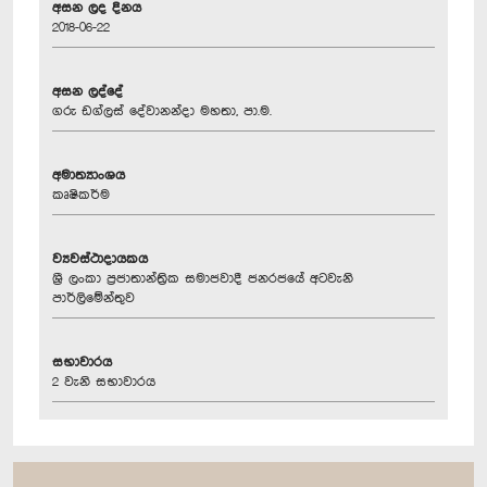
අසන ලද දිනය
2018-06-22
අසන ලද්දේ
ගරු ඩග්ලස් දේවානන්දා මහතා, පා.ම.
අමාත්‍යාංශය
කෘෂිකර්ම
ව්‍යවස්ථාදායකය
ශ්‍රී ලංකා ප්‍රජාතාන්ත්‍රික සමාජවාදී ජනරජයේ අටවැනි
පාර්ලිමේන්තුව
සභාවාරය
2 වැනි සභාවාරය