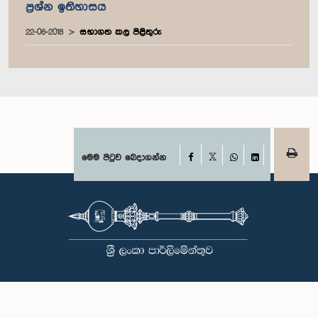
ප්‍රශ්න ඉතිහාසය
22-06-2018
සභාගත කල පිළිතුරු
Facebook
මෙම පිටුව බෙදාගන්න
X
WhatsApp
LinkedIn