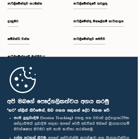
පාර්ලි‌මේන්තුව නරඹන්න
පාර්ලිමේන්තුවේ කටයුතු
දැනුමට
පාර්ලිමේන්තු මහලේකම් කාර්යාලය
සම්බන්ධ වන්න
පාර්ලිමේන්තුව සජීවීව
පාර්ලි‌මේන්තුවේ මන්ත්‍රීවරු
මුල් පිටුව
පාර්ලිමේන්තු ජංගම යෙදුම
අපි ඔබගේ පෞද්ගලිකත්වය අගය කරමු
"හරි" ක්ලික් කිරීමෙන්, ඔබ පහත සඳහන් දේට එකඟ වේ:
සැසි ලුහුබැඳීම (Session Tracking):
පහසු සහ වඩාත් පුද්ගලාරෝපිත
අත්දැකීමක් ලබාදීම සඳහා අපගේ වෙබ් අඩවියේ ඔබගේ ක්‍රියාකාරකම්
නිරීක්ෂණය කිරීමට අපි සැසි භාවිතා කරන්නෙමු.
අප හා සම්බන්ධ වී සිටින්න :
දත්ත සටහන් කිරීම:
අපගේ සේවාවන්හි ආරක්ෂාව සහ ක්‍රියාකාරීත්වය