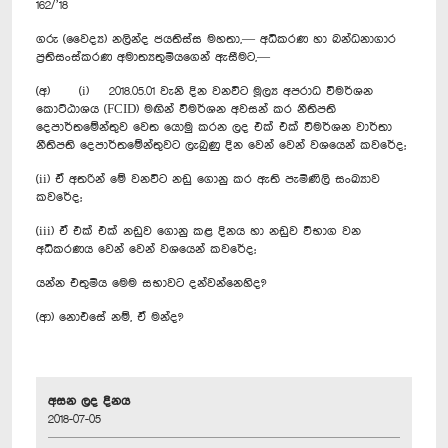
162/’18
ගරු (වෛද්‍ය) නලින්ද ජයතිස්ස මහතා,— අධිකරණ හා බන්ධනාගාර
ප්‍රතිසංස්කරණ අමාත්‍යතුමියගෙන් ඇසීමට,—
(අ) (i) 2018.05.01 වැනි දින වනවිට මූල්‍ය අපරාධ විමර්ශන
කොට්ඨාශය (FCID) මඟින් විමර්ශන අවසන් කර නීතිපති
දෙපාර්තමේන්තුව වෙත යොමු කරන ලද එක් එක් විමර්ශන වාර්තා
නීතිපති දෙපාර්තමේන්තුවට ලැබුණු දින වෙන් වෙන් වශයෙන් කවරේද;
(ii) ඒ අතරින් මේ වනවිට නඩු ගොනු කර ඇති පැමිණිලි සංඛ්‍යාව
කවරේද;
(iii) ඒ එක් එක් නඩුව ගොනු කළ දිනය හා නඩුව විභාග වන
අධිකරණය වෙන් වෙන් වශයෙන් කවරේද;
යන්න එතුමිය මෙම සභාවට දන්වන්නෙහිද?
(ආ) නොඑසේ නම්, ඒ මන්ද?
අසන ලද දිනය
2018-07-05