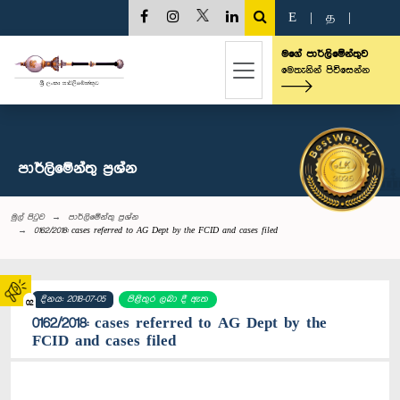
E
|
த
|
මගේ පාර්ලිමේන්තුව
මෙතැනින් පිවිසෙන්න
පාර්ලි‌මේන්තු‌ ප්‍රශ්න
මුල් පිටුව
පාර්ලි‌මේන්තු‌ ප්‍රශ්න
0162/2018: cases referred to AG Dept by the FCID and cases filed
දිනය: 2018-07-05
පිළිතුර ලබා දී ඇත
02
0162/2018: cases referred to AG Dept by the
FCID and cases filed