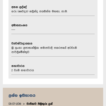
අසන ලද්දේ
ගරු (වෛද්‍ය) නලින්ද ජයතිස්ස මහතා, පා.ම.
අමාත්‍යාංශය
----
ව්‍යවස්ථාදායකය
ශ්‍රී ලංකා ප්‍රජාතාන්ත්‍රික සමාජවාදී ජනරජයේ අටවැනි
පාර්ලිමේන්තුව
සභාවාරය
2 වැනි සභාවාරය
ප්‍රශ්න ඉතිහාසය
05-07-2018
වාචිකව පිළිතුරු දුන්