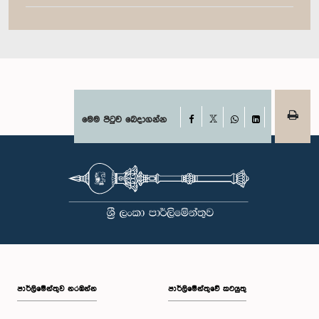
Facebook
මෙම පිටුව බෙදාගන්න
X
WhatsApp
LinkedIn
පාර්ලි‌මේන්තුව නරඹන්න
පාර්ලිමේන්තුවේ කටයුතු