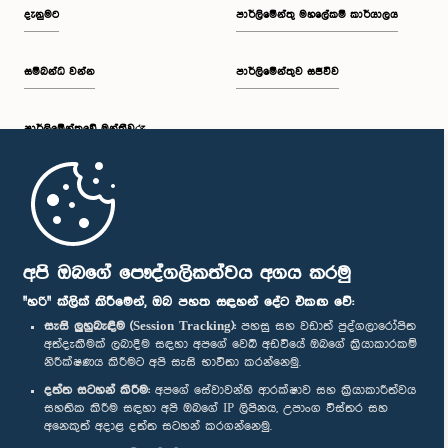
දැනුමට
පාර්ලිමේන්තු මහලේකම් කාර්යාලය
සම්බන්ධ වන්න
පාර්ලිමේන්තුව සජීවීව
පාර්ලි‌මේන්තුවේ මන්ත්‍රීවරු
මුල් පිටුව
පාර්ලිමේන්තු ජංගම යෙදුම
අපි ඔබගේ පෞද්ගලිකත්වය අගය කරමු
"හරි" ක්ලික් කිරීමෙන්, ඔබ පහත සඳහන් දේට එකඟ වේ:
සැසි ලුහුබැඳීම (Session Tracking):
පහසු සහ වඩාත් පුද්ගලාරෝපිත
අත්දැකීමක් ලබාදීම සඳහා අපගේ වෙබ් අඩවියේ ඔබගේ ක්‍රියාකාරකම්
නිරීක්ෂණය කිරීමට අපි සැසි භාවිතා කරන්නෙමු.
අප හා සම්බන්ධ වී සිටින්න :
දත්ත සටහන් කිරීම:
අපගේ සේවාවන්හි ආරක්ෂාව සහ ක්‍රියාකාරීත්වය
සහතික කිරීම සඳහා අපි ඔබගේ IP ලිපිනය, උපාංග විස්තර සහ
අනෙකුත් අදාළ දත්ත සටහන් කරගන්නෙමු.