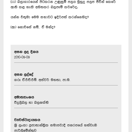
(iii) බලාගාරයෙන් පිටකරන උණුසුම් ජලය මුහුදු ජලජ ජීවීන් කෙරේ
ඇති කළ හැකි අහිතකර බලපෑම් කවරේද;
යන්න එතුමා මෙම සභාවට ඉදිරිපත් කරන්නෙහිද?
(ඇ) නොඑසේ නම්, ඒ මන්ද?
අසන ලද දිනය
2010-09-09
අසන ලද්දේ
ගරු ඒ.එච්.එම්. අස්වර් මහතා, පා.ම.
අමාත්‍යාංශය
විදුලිබල හා බලශක්ති
ව්‍යවස්ථාදායකය
ශ්‍රී ලංකා ප්‍රජාතාන්ත්‍රික සමාජවාදී ජනරජයේ හත්වැනි
පාර්ලිමේන්තුව