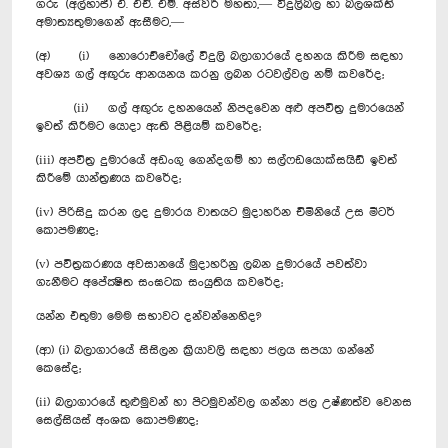
ගරු (අල්හාජ්) ඒ. එච්. එම්. අස්වර් මහතා,— විදුලිබල හා බලශක්ති
අමාත්‍යතුමාගෙන් ඇසීමට,—
(අ) (i) නොරොච්චෝලේ විදුලි බලාගාරයේ දහනය කිරීම සඳහා
අවශ්‍ය ගල් අඟුරු ආනයනය කරනු ලබන ර‍ටවල්වල නම් කවරේද;
(ii) ගල් අඟුරු දහනයෙන් නිපදවෙන අළු අපවිත්‍ර දුමාරයෙන්
ඉවත් කිරීමට යොදා ඇති පිළියම් කවරේද;
(iii) අපවිත්‍ර දුමාරයේ අඩංගු ගෙන්දගම් හා සල්ෆඩයොක්සයිඩ් ඉවත්
කිරීමේ යාන්ත්‍රණය කවරේද;
(iv) පිරිසිදු කරන ලද දුමාරය වාතයට මුදාහරින චිමිනියේ උස මීට‍ර්
කොපමණද;
(v) පවිත්‍රකරණය අවසානයේ මුදාහරිනු ලබන දුමාරයේ පවත්වා
ගැනීමට අපේක්‍ෂිත සංඝටක සංයුතිය කවරේද;
යන්න එතුමා මෙම සභාවට දන්‍වන්නෙහිද?
(ආ) (i) බලාගාරයේ සිසිලන ක්‍රියාවලි සඳහා ජලය සපයා ගන්නේ
කෙසේද;
(ii) බලාගාරයේ තුළුමුවන් හා පිටමුවන්වල ගන්නා ජල උෂ්ණත්ව වෙනස
සෙල්සියස් අංශක කොපමණද;