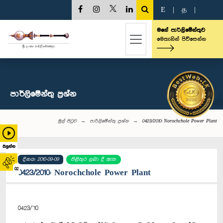
E
|
த
|
මගේ පාර්ලිමේන්තුව
මෙතැනින් පිවිසෙන්න
පාර්ලි‌මේන්තු‌ ප්‍රශ්න
මුල් පිටුව
පාර්ලි‌මේන්තු‌ ප්‍රශ්න
0423/2010: Norochchole Power Plant
බලන්න
දිනය: 2010-09-09
පිළිතුර ලබා දී ඇත
02
0423/2010: Norochchole Power Plant
0423/’10