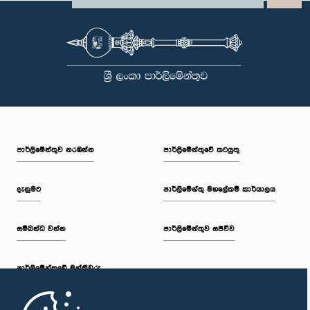
පාර්ලි‌මේන්තුව නරඹන්න
පාර්ලිමේන්තුවේ කටයුතු
දැනුමට
පාර්ලිමේන්තු මහලේකම් කාර්යාලය
සම්බන්ධ වන්න
පාර්ලිමේන්තුව සජීවීව
පාර්ලි‌මේන්තුවේ මන්ත්‍රීවරු
මුල් පිටුව