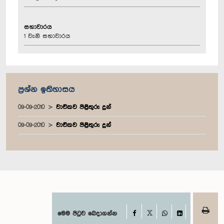
සභාවාරය
1 වැනි සභාවාරය
ප්‍රශ්න ඉතිහාසය
09-09-2010
වාචිකව පිළිතුරු දුන්
09-09-2010
වාචිකව පිළිතුරු දුන්
Facebook
මෙම පිටුව බෙදාගන්න
X
WhatsApp
LinkedIn