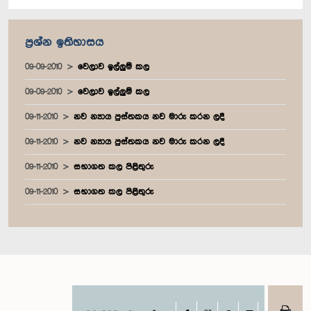
ප්‍රශ්න ඉතිහාසය
09-09-2010
වෙලාව ඉල්ලුම් කල
09-09-2010
වෙලාව ඉල්ලුම් කල
09-11-2010
නව න්‍යාය පුස්තකය නව මාරු කරන ලදී
09-11-2010
නව න්‍යාය පුස්තකය නව මාරු කරන ලදී
09-11-2010
සභාගත කල පිළිතුරු
09-11-2010
සභාගත කල පිළිතුරු