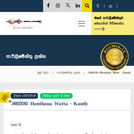
E
|
த
|
මගේ පාර්ලිමේන්තුව
මෙතැනින් පිවිසෙන්න
පාර්ලි‌මේන්තු‌ ප්‍රශ්න
මුල් පිටුව
පාර්ලි‌මේන්තු‌ ප්‍රශ්න
0411/2010: Hanthana Watta - Kandy
දිනය: 2010-09-09
පිළිතුර ලබා දී ඇත
02
0411/2010: Hanthana Watta - Kandy
0411/’10