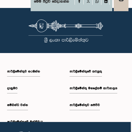
Facebook
මෙම පිටුව බෙදාගන්න
X
WhatsApp
LinkedIn
පාර්ලි‌මේන්තුව නරඹන්න
පාර්ලිමේන්තුවේ කටයුතු
දැනුමට
පාර්ලිමේන්තු මහලේකම් කාර්යාලය
සම්බන්ධ වන්න
පාර්ලිමේන්තුව සජීවීව
පාර්ලි‌මේන්තුවේ මන්ත්‍රීවරු