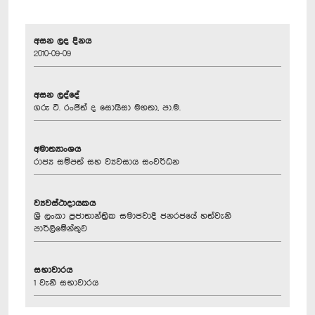
අසන ලද දිනය
2010-09-09
අසන ලද්දේ
ගරු ටී. රංජිත් ද සොයිසා මහතා, පා.ම.
අමාත්‍යාංශය
රාජ්‍ය සම්පත් සහ ව්‍යවසාය සංවර්ධන
ව්‍යවස්ථාදායකය
ශ්‍රී ලංකා ප්‍රජාතාන්ත්‍රික සමාජවාදී ජනරජයේ හත්වැනි
පාර්ලිමේන්තුව
සභාවාරය
1 වැනි සභාවාරය