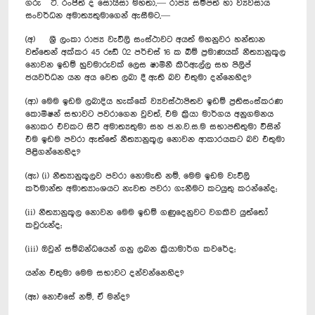
ගරු ටී. රංජිත් ද සොයිසා මහතා,— රාජ්‍ය සම්පත් හා ව්‍යවසාය
සංවර්ධන අමාත්‍යතුමාගෙන් ඇසීමට,—
(අ) ශ්‍රී ලංකා රාජ්‍ය වැවිලි සංස්ථාවට අයත් මහනුවර හන්තාන
වත්තෙන් අක්කර 45 රූඩ් 02 පර්චස් 16 ක බිම් ප්‍රමාණයක් නීත්‍යානුකූල
නොවන ඉඩම් හුවමාරුවක් ලෙස ෂාමිනී කිරිඇල්ල සහ පිලිප්
ජයවර්ධන යන අය වෙත ලබා දී ඇති බව එතුමා දන්නෙහිද?
(ආ) මෙම ඉඩම ලබාදිය හැක්කේ ව්‍යවස්ථාපිතව ඉඩම් ප්‍රතිසංස්කරණ
කොමිෂන් සභාවට පවරාගෙන වුවත්, එම ක්‍රියා මාර්ගය අනුගමනය
නොකර එවකට සිටි අමාත්‍යතුමා සහ ජ.න.ව.ස.ම සභාපතිතුමා විසින්
එම ඉඩම පවරා ඇත්තේ නීත්‍යානුකූල නොවන ආකාරයකට බව එතුමා
පිළිගන්නෙහිද?
(ඇ) (i) නීත්‍යානුකූලව පවරා නොමැති නම්, මෙම ඉඩම වැවිලි
කර්මාන්ත අමාත්‍යාංශයට නැවත පවරා ගැනීමට කටයුතු කරන්නේද;
(ii) නීත්‍යානුකූල නොවන මෙම ඉඩම් ගණුදෙනුවට වගකිව යුත්තෝ
කවුරුන්ද;
(iii) ඔවුන් සම්බන්ධයෙන් ගනු ලබන ක්‍රියාමාර්ග කවරේද;
යන්න එතුමා මෙම සභාවට දන්වන්නෙහිද?
(ඈ) නොඑසේ නම්, ඒ මන්ද?