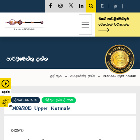
E
|
த
|
මගේ පාර්ලිමේන්තුව
මෙතැනින් පිවිසෙන්න
පාර්ලි‌මේන්තු‌ ප්‍රශ්න
මුල් පිටුව
පාර්ලි‌මේන්තු‌ ප්‍රශ්න
0409/2010: Upper Kotmale
බලන්න
දිනය: 2010-09-08
පිළිතුර ලබා දී ඇත
02
0409/2010: Upper Kotmale
0409/'10