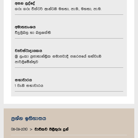
අසන ලද්දේ
ගරු ගරු වික්ටර් ඇන්ටනි මහතා, පා.ම., මහතා, පා.ම.
අමාත්‍යාංශය
විදුලිබල හා බලශක්ති
ව්‍යවස්ථාදායකය
ශ්‍රී ලංකා ප්‍රජාතාන්ත්‍රික සමාජවාදී ජනරජයේ හත්වැනි
පාර්ලිමේන්තුව
සභාවාරය
1 වැනි සභාවාරය
ප්‍රශ්න ඉතිහාසය
08-09-2010
වාචිකව පිළිතුරු දුන්