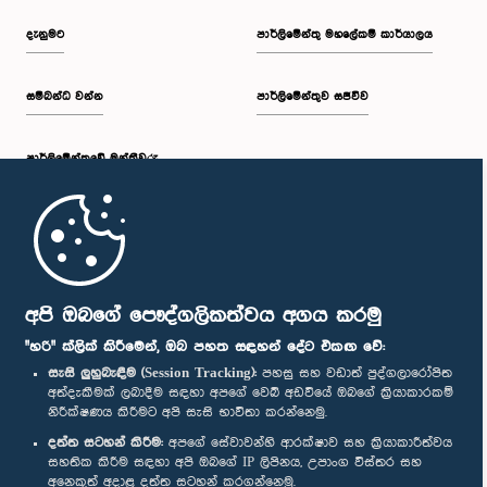
දැනුමට
පාර්ලිමේන්තු මහලේකම් කාර්යාලය
සම්බන්ධ වන්න
පාර්ලිමේන්තුව සජීවීව
පාර්ලි‌මේන්තුවේ මන්ත්‍රීවරු
මුල් පිටුව
පාර්ලිමේන්තු ජංගම යෙදුම
අපි ඔබගේ පෞද්ගලිකත්වය අගය කරමු
"හරි" ක්ලික් කිරීමෙන්, ඔබ පහත සඳහන් දේට එකඟ වේ:
සැසි ලුහුබැඳීම (Session Tracking):
පහසු සහ වඩාත් පුද්ගලාරෝපිත
අත්දැකීමක් ලබාදීම සඳහා අපගේ වෙබ් අඩවියේ ඔබගේ ක්‍රියාකාරකම්
නිරීක්ෂණය කිරීමට අපි සැසි භාවිතා කරන්නෙමු.
අප හා සම්බන්ධ වී සිටින්න :
දත්ත සටහන් කිරීම:
අපගේ සේවාවන්හි ආරක්ෂාව සහ ක්‍රියාකාරීත්වය
සහතික කිරීම සඳහා අපි ඔබගේ IP ලිපිනය, උපාංග විස්තර සහ
අනෙකුත් අදාළ දත්ත සටහන් කරගන්නෙමු.