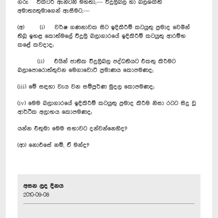
ගරු වික්ටර් ඇන්ටනි මහතා,— විදුලිබල හා බලශක්ති
අමාත්‍යතුමාගෙන් ඇසීමට,—
(අ) (i) වර්ෂ ගණනාවක සිට‍ ඉදිකිරීම් කටයුතු ප්‍රමාද වෙමින්
තිබූ ඉහළ කොත්මලේ විදුලි බලාගාරයේ ඉදිකිරීම් කටයුතු ආරම්භ
කළේ කවදාද;‍
(ii) එයින් ජාතික විදුලිබල පද්ධතියට එකතු කිරීමට
බලාපොරොත්තුවන මෙගාවොට් ප්‍රමාණය කොපමණද;
(iii) මේ සඳහා වැය වන සම්පූර්ණ මුදල කොපමණද;
(iv) මෙම බලාගාරයේ ඉදිකිරීම් කටයුතු ප්‍රමාද කිරීම නිසා රටට සිදු වූ
ආර්ථික අලාභය කොපමණද;
යන්න එතුමා මෙම සභාවට දන්වන්නෙහිද?
(ආ) නොඑසේ නම්, ඒ මන්ද?
අසන ලද දිනය
2010-09-08