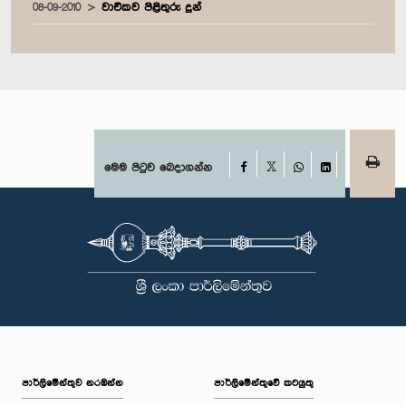
08-09-2010
වාචිකව පිළිතුරු දුන්
Facebook
මෙම පිටුව බෙදාගන්න
X
WhatsApp
LinkedIn
පාර්ලි‌මේන්තුව නරඹන්න
පාර්ලිමේන්තුවේ කටයුතු